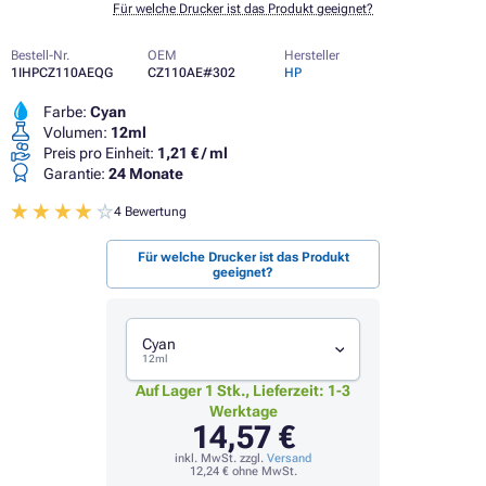
Für welche Drucker ist das Produkt geeignet?
Bestell-Nr.
OEM
Hersteller
1IHPCZ110AEQG
CZ110AE#302
HP
Farbe:
Cyan
Volumen:
12ml
Preis pro Einheit:
1,21 € / ml
Garantie:
24 Monate
4 Bewertung
Für welche Drucker ist das Produkt
geeignet?
Cyan
12ml
Auf Lager 1 Stk., Lieferzeit: 1-3
Werktage
14,57 €
inkl. MwSt. zzgl.
Versand
12,24 €
ohne MwSt.