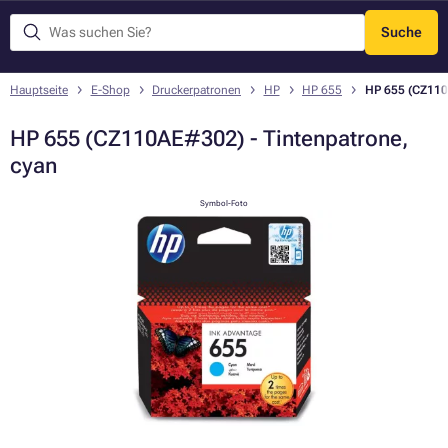
Suche
Menü
Hauptseite
E-Shop
Druckerpatronen
HP
HP 655
HP 655 (CZ110
HP 655 (CZ110AE#302) - Tintenpatrone,
cyan
Symbol-Foto