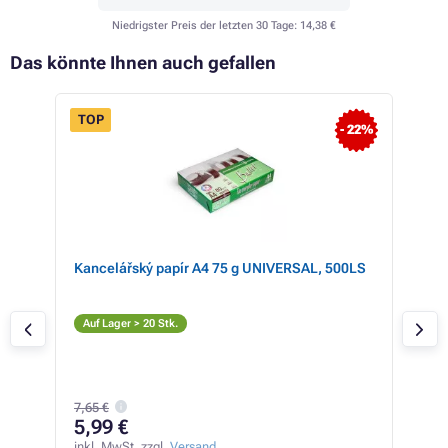
Niedrigster Preis der letzten 30 Tage:
14,38 €
Das könnte Ihnen auch gefallen
TOP
- 22%
 27%
 HP
Kancelářský papír A4 75 g UNIVERSAL, 500LS
HP 
(gel
Ge
Auf Lager > 20 Stk.
Auf
7,65 €
14
5,99 €
inkl
12,2
inkl. MwSt. zzgl.
Versand