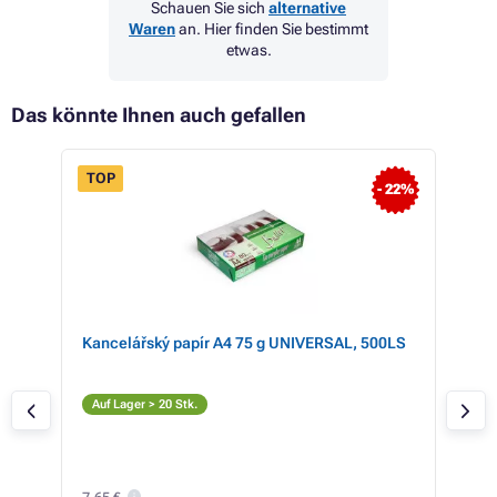
Schauen Sie sich
alternative
Waren
an. Hier finden Sie bestimmt
etwas.
Das könnte Ihnen auch gefallen
TOP
- 22%
 HP
Kancelářský papír A4 75 g UNIVERSAL, 500LS
HP 
mag
M
Auf Lager > 20 Stk.
Auf