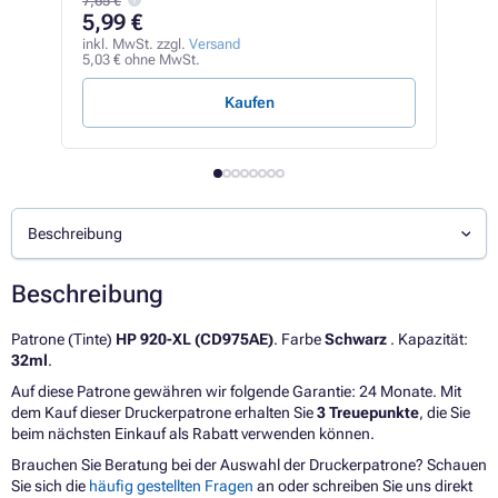
7,65 €
26
5,99 €
inkl
21,9
inkl. MwSt. zzgl.
Versand
5,03 € ohne MwSt.
4,36 
Kaufen
Beschreibung
Beschreibung
Patrone (Tinte)
HP 920-XL (CD975AE)
. Farbe
Schwarz
. Kapazität:
32ml
.
Auf diese Patrone gewähren wir folgende Garantie: 24 Monate. Mit
dem Kauf dieser Druckerpatrone erhalten Sie
3 Treuepunkte
, die Sie
beim nächsten Einkauf als Rabatt verwenden können.
Brauchen Sie Beratung bei der Auswahl der Druckerpatrone? Schauen
Sie sich die
häufig gestellten Fragen
an oder schreiben Sie uns direkt