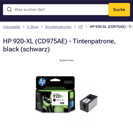
Suche
Menü
Hauptseite
E-Shop
Druckerpatronen
HP
HP 920-XL (CD975AE) - Ti
HP 920-XL (CD975AE) - Tintenpatrone,
black (schwarz)
Symbol-Foto