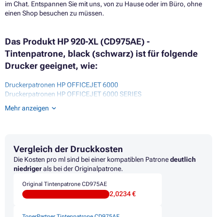
im Chat. Entspannen Sie mit uns, von zu Hause oder im Büro, ohne
einen Shop besuchen zu müssen.
Das Produkt HP 920-XL (CD975AE) -
Tintenpatrone, black (schwarz) ist für folgende
Drucker geeignet, wie:
Druckerpatronen HP OFFICEJET 6000
Druckerpatronen HP OFFICEJET 6000 SERIES
Druckerpatronen HP OFFICEJET 6000 WIRELESS
Mehr anzeigen
Druckerpatronen HP OFFICEJET 6500
Druckerpatronen HP OFFICEJET 6500 SERIES
Druckerpatronen HP OFFICEJET 6500 WIRELESS
Druckerpatronen HP OFFICEJET 6500A
Vergleich der Druckkosten
Druckerpatronen HP OFFICEJET 6500A PLUS
Druckerpatronen HP OFFICEJET 6500MFP
Die Kosten pro ml sind bei einer kompatiblen Patrone
deutlich
Druckerpatronen HP OFFICEJET 7000
niedriger
als bei der Originalpatrone.
Druckerpatronen HP OFFICEJET 7500
Original Tintenpatrone CD975AE
Druckerpatronen HP OFFICEJET 7500A
2,0234 €
Druckerpatronen HP OFFICEJET 7500A WIRELESS
Druckerpatronen HP OFFICEJET E710A
Druckerpatronen HP OFFICEJET E710N
TonerPartner Tintenpatrone CD975AE