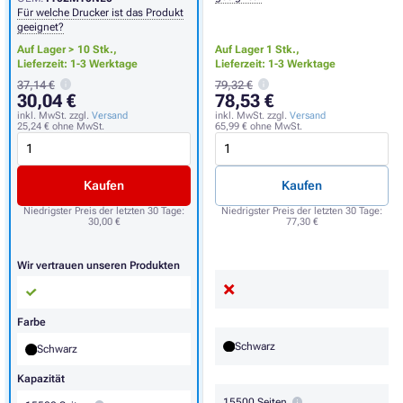
Für welche Drucker ist das Produkt
geeignet?
Auf Lager > 10 Stk.,
Auf Lager 1 Stk.,
Lieferzeit: 1-3 Werktage
Lieferzeit: 1-3 Werktage
37,14 €
79,32 €
30,04 €
78,53 €
inkl. MwSt. zzgl.
Versand
inkl. MwSt. zzgl.
Versand
25,24 €
ohne MwSt.
65,99 €
ohne MwSt.
Kaufen
Kaufen
Niedrigster Preis der letzten 30 Tage:
Niedrigster Preis der letzten 30 Tage:
30,00 €
77,30 €
Wir vertrauen unseren Produkten
Farbe
Schwarz
Schwarz
Kapazität
15500 Seiten