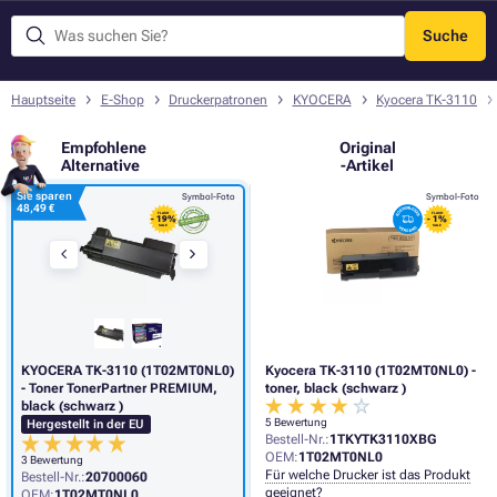
Suche
Menü
Hauptseite
E-Shop
Druckerpatronen
KYOCERA
Kyocera TK-3110
Empfohlene
Original
Alternative
-Artikel
Sie sparen
Symbol-Foto
Symbol-Foto
48,49 €
FLASH
FLASH
- 19%
- 1%
SALE
SALE
KYOCERA TK-3110 (1T02MT0NL0)
Kyocera TK-3110 (1T02MT0NL0) -
- Toner TonerPartner PREMIUM,
toner, black (schwarz )
black (schwarz )
5 Bewertung
Hergestellt in der EU
Bestell-Nr.:
1TKYTK3110XBG
OEM:
1T02MT0NL0
3 Bewertung
Für welche Drucker ist das Produkt
Bestell-Nr.:
20700060
geeignet?
OEM:
1T02MT0NL0