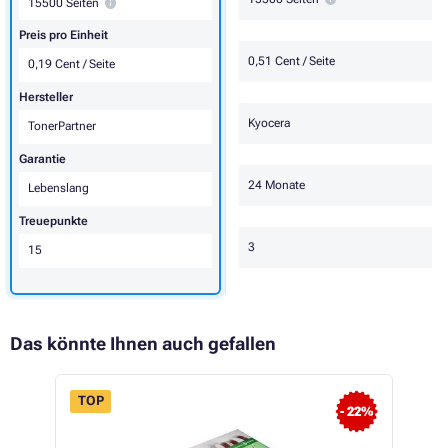
15500 Seiten
Preis pro Einheit
0,51 Cent / Seite
0,19 Cent / Seite
Hersteller
Kyocera
TonerPartner
Garantie
24 Monate
Lebenslang
Treuepunkte
3
15
Das könnte Ihnen auch gefallen
TOP
- 22%
FLASH