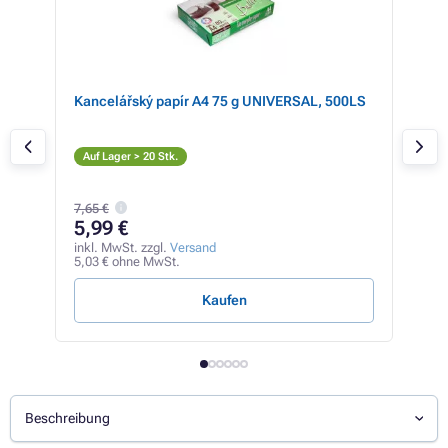
 39%
SALE
Kancelářský papír A4 75 g UNIVERSAL, 500LS
Kyo
(sc
S
Auf Lager > 20 Stk.
Auf
78,0
7,65 €
77
5,99 €
inkl
64,8
inkl. MwSt. zzgl.
Versand
5,03 € ohne MwSt.
0,62 
Kaufen
Beschreibung