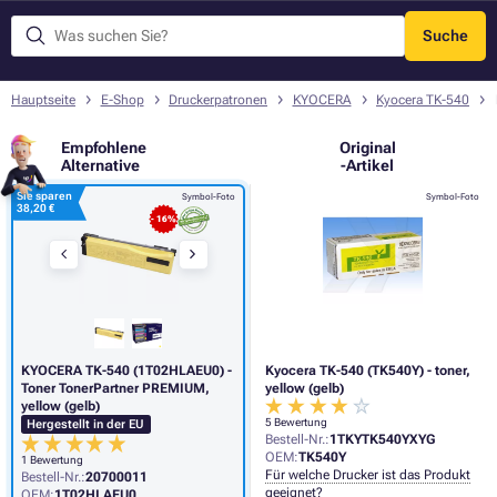
Suche
Menü
Hauptseite
E-Shop
Druckerpatronen
KYOCERA
Kyocera TK-540
Empfohlene
Original
Alternative
-Artikel
Sie sparen
Symbol-Foto
Symbol-Foto
38,20 €
- 16%
KYOCERA TK-540 (1T02HLAEU0) -
Kyocera TK-540 (TK540Y) - toner,
Toner TonerPartner PREMIUM,
yellow (gelb)
yellow (gelb)
5 Bewertung
Hergestellt in der EU
Bestell-Nr.:
1TKYTK540YXYG
OEM:
TK540Y
1 Bewertung
Für welche Drucker ist das Produkt
Bestell-Nr.:
20700011
geeignet?
OEM:
1T02HLAEU0