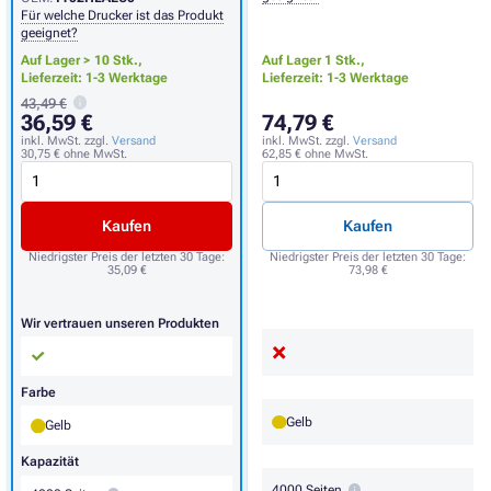
Für welche Drucker ist das Produkt
geeignet?
Auf Lager > 10 Stk.,
Auf Lager 1 Stk.,
Lieferzeit: 1-3 Werktage
Lieferzeit: 1-3 Werktage
43,49 €
36,59 €
74,79 €
inkl. MwSt. zzgl.
Versand
inkl. MwSt. zzgl.
Versand
30,75 €
ohne MwSt.
62,85 €
ohne MwSt.
Kaufen
Kaufen
Niedrigster Preis der letzten 30 Tage:
Niedrigster Preis der letzten 30 Tage:
35,09 €
73,98 €
Wir vertrauen unseren Produkten
Farbe
Gelb
Gelb
Kapazität
4000 Seiten