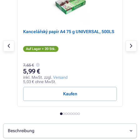
 16%
Kancelářský papír A4 75 g UNIVERSAL, 500LS
Kyo
M
Auf Lager > 20 Stk.
Auf
7,65 €
89
5,99 €
inkl
75,3
inkl. MwSt. zzgl.
Versand
5,03 € ohne MwSt.
2,24 
Kaufen
Beschreibung