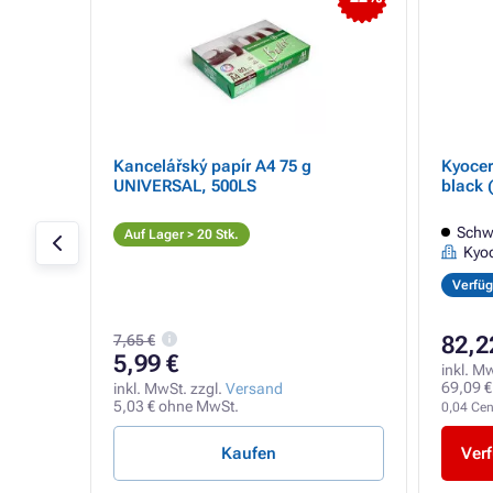
- 16%
L0) -
Kancelářský papír A4 75 g
Kyocer
M,
UNIVERSAL, 500LS
black 
Schw
Auf Lager > 20 Stk.
Kyo
Verfüg
7,65 €
82,2
5,99 €
inkl. M
69,09 €
inkl. MwSt. zzgl.
Versand
5,03 € ohne MwSt.
0,04 Cent
Kaufen
Verf