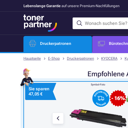
Lebenslange Garantie
auf unsere Premium-Nachfüllungen
Druckerpatronen
Bürotechni
Hauptseite
E-Shop
Druckerpatronen
KYOCERA
K
Empfohlene
Symbol-Foto
Sie sparen
47,05 €
- 16%