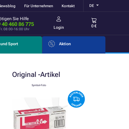
DE
Newsblog
Für Unternehmen
Kontakt
tigen Sie Hilfe
 40 460 86 775
0 €
Login
Fr. 08:00-16:00 Uhr
und Sport
Aktion
Original
-Artikel
Symbol-Foto