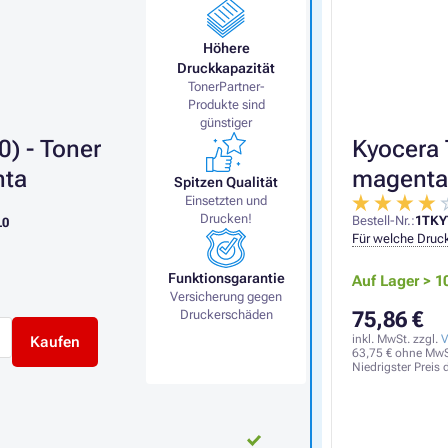
Höhere
Druckkapazität
TonerPartner-
Produkte sind
günstiger
) - Toner
Kyocera 
nta
magenta
Spitzen Qualität
Einsetzten und
Drucken!
Bestell-Nr.:
1TK
L0
Für welche Druck
Funktionsgarantie
Auf Lager > 1
Versicherung gegen
Druckerschäden
75,86 €
inkl. MwSt. zzgl.
V
Kaufen
63,75 €
ohne MwS
Niedrigster Preis 