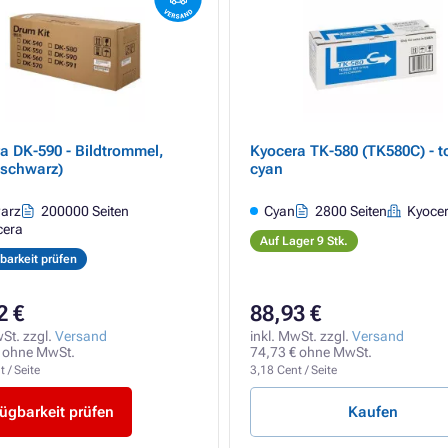
a DK-590 - Bildtrommel,
Kyocera TK-580 (TK580C) - t
(schwarz)
cyan
arz
200000 Seiten
Cyan
2800 Seiten
Kyoce
cera
Auf Lager 9 Stk.
barkeit prüfen
2 €
88,93 €
wSt. zzgl.
Versand
inkl. MwSt. zzgl.
Versand
 ohne MwSt.
74,73 € ohne MwSt.
 / Seite
3,18 Cent / Seite
ügbarkeit prüfen
Kaufen