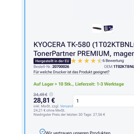
KYOCERA TK-580 (1T02KTBNL0
TonerPartner PREMIUM, mage
6 Bewertung
Hergestellt in der EU
Bestell-Nr.:
20700026
OEM:
1T02KTBN
Für welche Drucker ist das Produkt geeignet?
Auf Lager > 10 Stk.,
Lieferzeit: 1-3 Werktage
34,49 €
28,81 €
inkl. MwSt. zzgl.
Versand
24,21 €
ohne MwSt.
Niedrigster Preis der letzten 30 Tage:
27,56 €
Wir vertrauen unseren Produkten