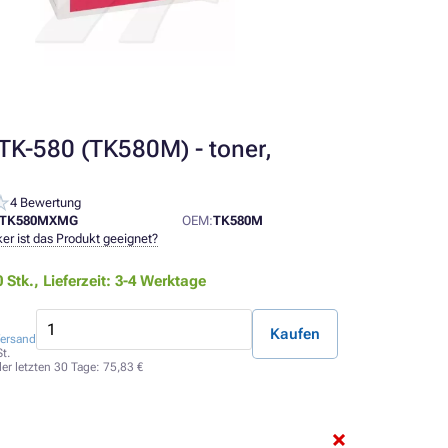
TK-580 (TK580M) - toner,
4 Bewertung
YTK580MXMG
OEM:
TK580M
er ist das Produkt geeignet?
0 Stk.,
Lieferzeit: 3-4 Werktage
Kaufen
ersand
t.
der letzten 30 Tage:
75,83 €