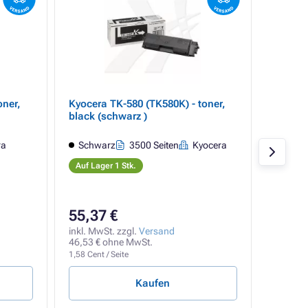
oner,
Kyocera TK-580 (TK580K) - toner,
Kyocera
black (schwarz )
yellow 
ra
Schwarz
3500 Seiten
Kyocera
Gelb
Auf Lager 1 Stk.
Auf Lag
55,37 €
71,91
inkl. MwSt. zzgl.
Versand
inkl. Mw
46,53 € ohne MwSt.
60,43 €
1,58 Cent / Seite
2,57 Cent
Kaufen