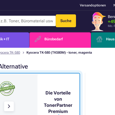
Versandoptionen
Benö
Suche
+49
Mo.-
k + IT
Bürobedarf
Haus 
yocera TK-580
Kyocera TK-580 (TK580M) - toner, magenta
Alternative
Die Vorteile
von
TonerPartner
Premium