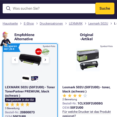
Suche
Menü
Hauptseite
E-Shop
Druckerpatronen
LEXMARK
Lexmark 502U
L
Empfohlene
Original
Alternative
-Artikel
Sie sparen
Symbol-Foto
Symbol-Foto
467,26 €
- 68%
LEXMARK 502U (50F2U00) - Toner
Lexmark 502U (50F2U00) - toner,
TonerPartner PREMIUM, black
black (schwarz )
(schwarz )
2 Bewertung
Hergestellt in der EU
Bestell-Nr.:
1CLX50F2U00BG
OEM:
50F2U00
3 Bewertung
Für welche Drucker ist das Produkt
Bestell-Nr.:
20800073
geeignet?
OEM:
50F2U00