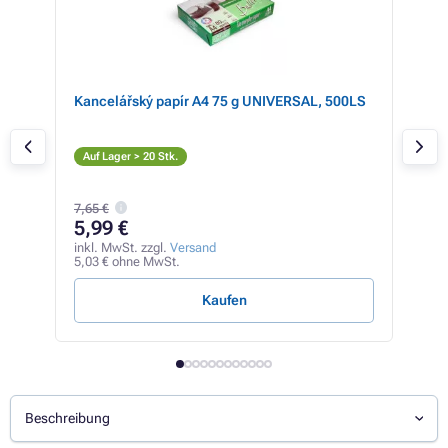
y,
Kancelářský papír A4 75 g UNIVERSAL, 500LS
Lex
(sc
S
Auf Lager > 20 Stk.
Auf
7,65 €
58
5,99 €
inkl
48,8
inkl. MwSt. zzgl.
Versand
5,03 € ohne MwSt.
0,10 
Kaufen
Beschreibung