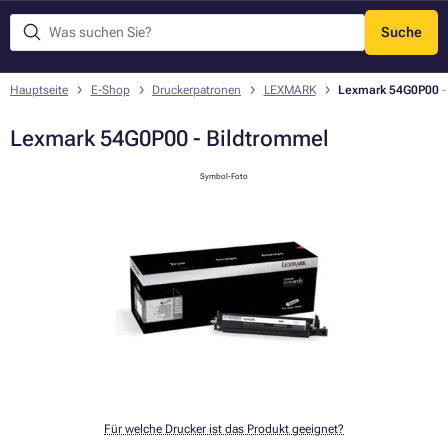
Suche
Menü
Hauptseite
E-Shop
Druckerpatronen
LEXMARK
Lexmark 54G0P00 -
Lexmark 54G0P00 - Bildtrommel
Symbol-Foto
Für welche Drucker ist das Produkt geeignet?