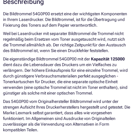
Beschreibung
Die Bildtrommel 54G0P00 ersetzt eine der wichtigsten Komponenten
in Ihrem Laserdrucker. Die Bildtrommel, ist für die Übertragung und
Fixierung des Toners auf dem Papier verantwortlich.
Weil bei Laserdrucker mit separater Bildtrommel die Trommel nicht
regelmäßig beim Ersetzen vom Toner ausgetauscht wird, nutzt sich
die Trommel allmählich ab. Der richtige Zeitpunkt für den Austausch
des Bildtrommel ist, wenn Sie einen Druckfehler feststellen.
Die eigenständige Bildtrommel 54G0P00 mit der
Kapazität 125000
dient dazu die Lebensdauer des Druckers um ein Vielfaches zu
verlängern. Der höhere Einkaufspreis für eine einzelne Trommel, wird
durch günstigere Verbrauchsmaterialien perfekt ausgeglichen -
Tonerkartuschen für Drucker, die eine separate optische Einheit
verwenden (eine optische Trommel ist nicht im Toner enthalten), sind
günstiger als solche mit einer optischen Trommel.
Das 54G0P00 vom Originalhersteller Bildtrommel wird unter der
strengen Aufsicht Ihres Druckerherstellers hergestellt und getestet. Die
Marke Lexmark selbst garantiert, dass alles wie vorgesehen
funktioniert. Im Allgemeinen sind Ausdrucke von Originalteilen
zuverlässiger als die Verwendung von Alternativen in Form
kompatiblen Teilen.