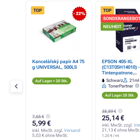
TOP
TOP
- 22%
SONDERANGEBO
NEUHEIT
010 -
Kancelářský papír A4 75
EPSON 405-XL
lack +
g UNIVERSAL, 500LS
(C13T05H14010) -
farbe)
Tintenpatrone
TonerPartner PR
Schwarz
21ml
Auf Lager > 20 Stk.
black (schwarz)
7ml
TonerPartner
Auf Lager 28 Stk.
38,89 €
7,65 €
25,14 €
5,99 €
rsand
inkl. MwSt. zzgl.
Ve
t.
21,13 € ohne MwSt.
inkl. MwSt. zzgl.
Versand
5,03 € ohne MwSt.
1,20 € / ml