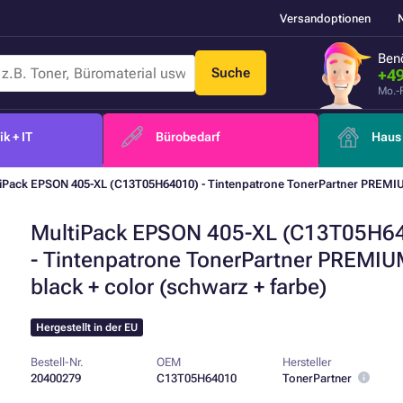
Versandoptionen
Benö
Suche
+49
Mo.-
k + IT
Bürobedarf
Haus 
iPack EPSON 405-XL (C13T05H64010) - Tintenpatrone TonerPartner PREMIUM
MultiPack EPSON 405-XL (C13T05H6
- Tintenpatrone TonerPartner PREMIU
black + color (schwarz + farbe)
Hergestellt in der EU
Bestell-Nr.
OEM
Hersteller
20400279
C13T05H64010
TonerPartner