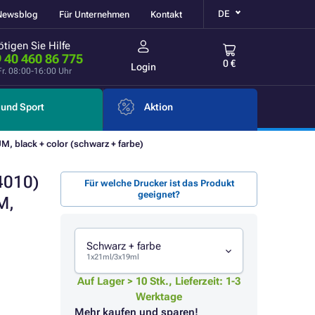
DE
Newsblog
Für Unternehmen
Kontakt
tigen Sie Hilfe
 40 460 86 775
0 €
Login
Fr. 08:00-16:00 Uhr
und Sport
Aktion
, black + color (schwarz + farbe)
4010)
Für welche Drucker ist das Produkt
geeignet?
M,
Schwarz + farbe
1x21ml/3x19ml
Auf Lager > 10 Stk., Lieferzeit: 1-3
Werktage
Mehr kaufen und sparen!