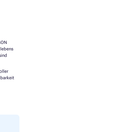
PSON
tlebens
sind
oller
barkeit