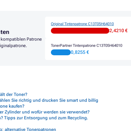
Original Tintenpatrone C13T05H64010
2,4210 €
sten
r kompatiblen Patrone
iginalpatrone.
TonerPartner Tintenpatrone C13T05H64010
0,8255 €
lt der Toner?
len Sie richtig und drucken Sie smart und billig
trone kaufen?
her Zylinder und wofür werden sie verwendet?
n? Tipps zur Entsorgung und zum Recycling.
: alternative Tonerpatronen