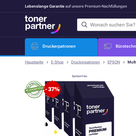
Lebenslange Garantie
auf unsere Premium-Nachfüllungen
Druckerpatronen
Bürotechni
Hauptseite
E-Shop
Druckerpatronen
EPSON
Mult
Symbol-Foto
- 37%