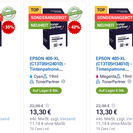
TOP
TOP
T
SONDERANGEBOT
SONDERANGEBOT
NEUHEIT
NEUHEIT
- 35%
- 42%
EPSON 405-XL
EPSON 405-XL
(C13T05H24010) -
(C13T05H34010) -
Tintenpatrone
Tintenpatrone
EMIUM,
TonerPartner PREMIUM,
TonerPartner PR
Cyan
19ml
Magenta
19ml
cyan
magenta
TonerPartner
TonerPartner
Auf Lager 6 Stk.
Auf Lager 6 Stk.
22,96 €
22,96 €
13,30 €
13,30 €
rsand
inkl. MwSt. zzgl.
Versand
inkl. MwSt. zzgl.
Ver
11,18 € ohne MwSt.
11,18 € ohne MwSt.
70 Cent / ml
70 Cent / ml