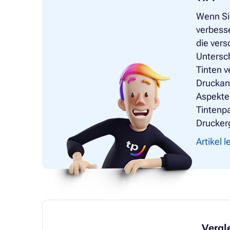
Wenn Sie
verbesse
die vers
Untersc
Tinten v
Druckanf
Aspekte,
Tintenpa
Druckerg
Artikel 
Vergl