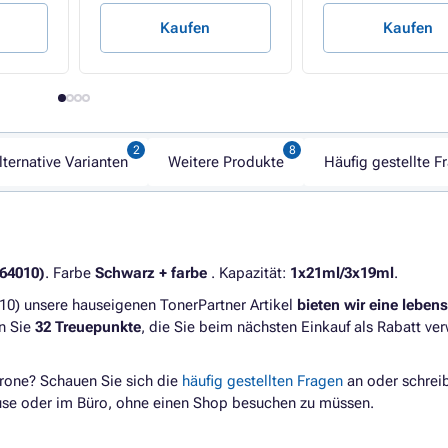
Kaufen
Kaufen
lternative Varianten
Weitere Produkte
Häufig gestellte F
64010)
. Farbe
Schwarz + farbe
. Kapazität:
1x21ml/3x19ml
.
) unsere hauseigenen TonerPartner Artikel
bieten wir eine leben
en Sie
32 Treuepunkte
, die Sie beim nächsten Einkauf als Rabatt v
rone? Schauen Sie sich die
häufig gestellten Fragen
an oder schrei
ause oder im Büro, ohne einen Shop besuchen zu müssen.