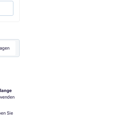
Kaufen
Kaufen
ragen
slange
erwenden
ben Sie