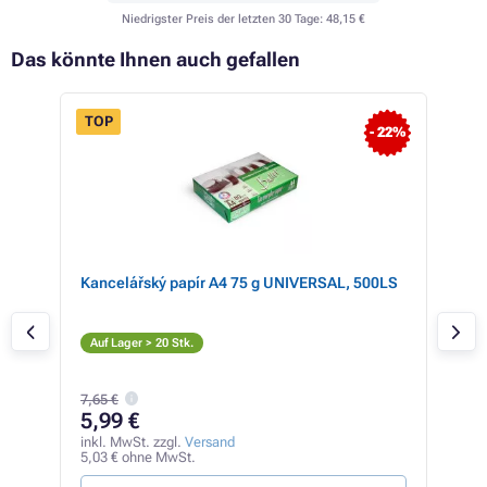
Niedrigster Preis der letzten 30 Tage:
48,15 €
Das könnte Ihnen auch gefallen
TOP
- 22%
Kancelářský papír A4 75 g UNIVERSAL, 500LS
Ric
C
Auf Lager > 20 Stk.
Auf
7,65 €
12
5,99 €
inkl
106,
inkl. MwSt. zzgl.
Versand
5,03 € ohne MwSt.
0,56 