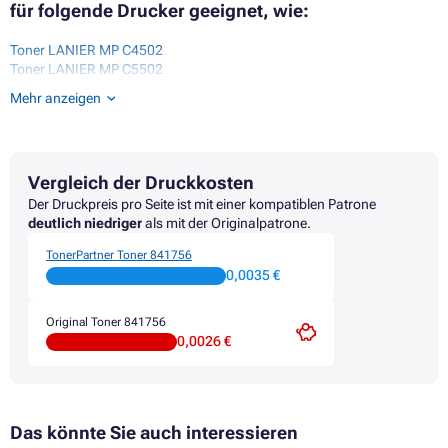
für folgende Drucker geeignet, wie:
Toner LANIER MP C4502
Toner LANIER MP C5502
Toner RICOH AFICIO MP C4502
Mehr anzeigen
Toner RICOH AFICIO MP C4502 SERIES
Toner RICOH AFICIO MP C4502A
Toner RICOH AFICIO MP C4502AD
Toner RICOH AFICIO MP C4502SPDF
Vergleich der Druckkosten
Toner RICOH AFICIO MP C5502
Toner RICOH AFICIO MP C5502 SERIES
Der Druckpreis pro Seite ist mit einer kompatiblen Patrone
Toner RICOH AFICIO MP C5502A
deutlich niedriger
als mit der Originalpatrone.
Toner RICOH AFICIO MP C5502AD
TonerPartner Toner 841756
Toner RICOH AFICIO MP C5502SPDF
0,0035 €
Toner RICOH MP C4502
Toner RICOH MP C4502A
Toner RICOH MP C4502AD
Original Toner 841756
Toner RICOH MP C4502SPDF
0,0026 €
Das könnte Sie auch interessieren