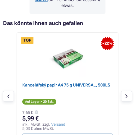
etwas.
Das könnte Ihnen auch gefallen
TOP
- 22%
Kancelářský papír A4 75 g UNIVERSAL, 500LS
Sha
C
Auf
Auf Lager > 20 Stk.
7,65 €
21
5,99 €
inkl
182,
inkl. MwSt. zzgl.
Versand
5,03 € ohne MwSt.
0,54 