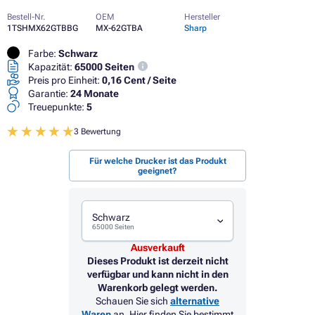
Bestell-Nr.
OEM
Hersteller
1TSHMX62GTBBG
MX-62GTBA
Sharp
Farbe:
Schwarz
Kapazität:
65000 Seiten
Preis pro Einheit:
0,16 Cent / Seite
Garantie:
24 Monate
Treuepunkte:
5
3 Bewertung
Für welche Drucker ist das Produkt
geeignet?
Schwarz
65000 Seiten
Ausverkauft
Dieses Produkt ist derzeit nicht
verfügbar und kann nicht in den
Warenkorb gelegt werden.
Schauen Sie sich
alternative
Waren
an. Hier finden Sie bestimmt