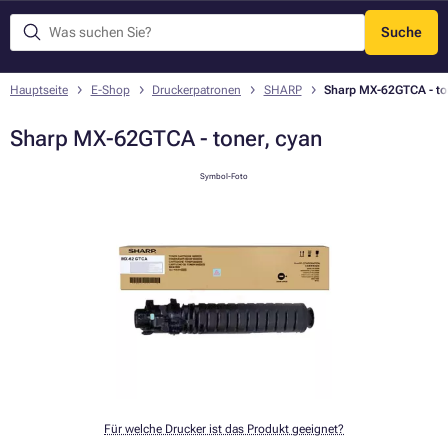
Suche
Menü
Hauptseite
E-Shop
Druckerpatronen
SHARP
Sharp MX-62GTCA - to
Sharp MX-62GTCA - toner, cyan
Symbol-Foto
Für welche Drucker ist das Produkt geeignet?