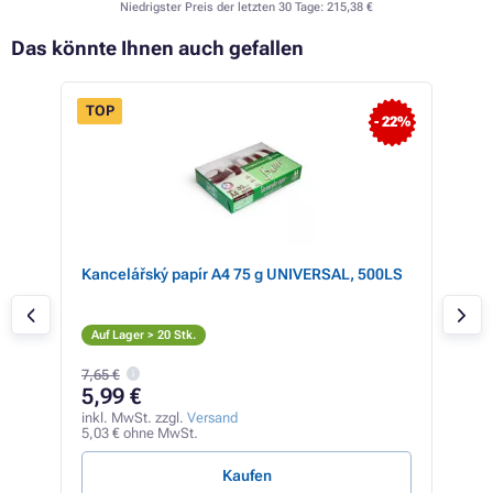
Niedrigster Preis der letzten 30 Tage:
215,38 €
Das könnte Ihnen auch gefallen
TOP
- 22%
Kancelářský papír A4 75 g UNIVERSAL, 500LS
Sha
S
Ver
Auf Lager > 20 Stk.
7,65 €
10
5,99 €
inkl
86,0
inkl. MwSt. zzgl.
Versand
5,03 € ohne MwSt.
0,16 
Kaufen
V