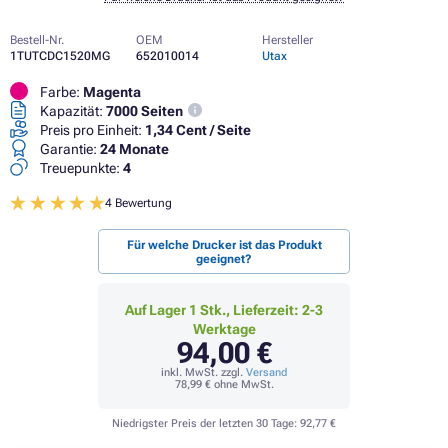
Bestell-Nr.
OEM
Hersteller
1TUTCDC1520MG
652010014
Utax
Farbe:
Magenta
Kapazität:
7000 Seiten
Preis pro Einheit:
1,34 Cent / Seite
Garantie:
24 Monate
Treuepunkte:
4
4 Bewertung
Für welche Drucker ist das Produkt
geeignet?
Auf Lager 1 Stk., Lieferzeit: 2-3
Werktage
94,00 €
inkl. MwSt. zzgl.
Versand
78,99 €
ohne MwSt.
Niedrigster Preis der letzten 30 Tage:
92,77 €