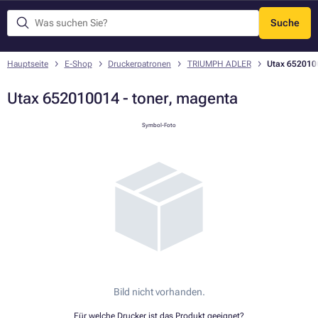
Suche
Menü
Hauptseite
E-Shop
Druckerpatronen
TRIUMPH ADLER
Utax 6520100
Utax 652010014 - toner, magenta
Symbol-Foto
Bild nicht vorhanden.
Für welche Drucker ist das Produkt geeignet?