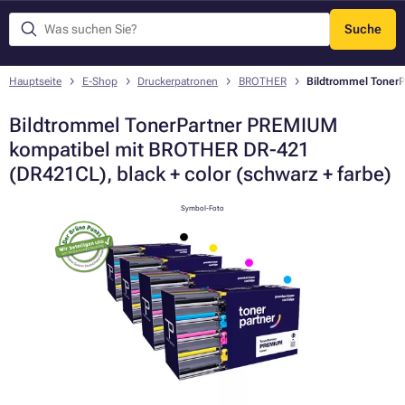
Suche
Menü
Hauptseite
E-Shop
Druckerpatronen
BROTHER
Bildtrommel TonerP
Bildtrommel TonerPartner PREMIUM
kompatibel mit BROTHER DR-421
(DR421CL), black + color (schwarz + farbe)
Symbol-Foto