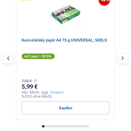
 83%
mit
Kancelářský papír A4 75 g UNIVERSAL, 500LS
Mul
rz )
kom
TN4
(sch
Sc
Auf Lager > 20 Stk.
T
Auf
7,65 €
21
5,99 €
inkl
177,
inkl. MwSt. zzgl.
Versand
5,03 € ohne MwSt.
1,14 
Kaufen