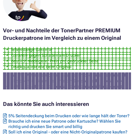
Toner BROTHER HL-L8240CDW
Toner BROTHER HL-L8260CDW
Toner BROTHER MFC-L3740 SERIES
Toner BROTHER MFC-L3740CDN
Toner BROTHER MFC-L3740CDW
Vor- und Nachteile der TonerPartner PREMIUM
Toner BROTHER MFC-L3740CDW ECO
Druckerpatrone im Vergleich zu einem Original
Toner BROTHER MFC-L3760CDW
Toner BROTHER MFC-L8300 SERIES
lebenslange Garantie
Toner BROTHER MFC-L8340CDW
Garantie gegen Schäden am Drucker
Toner BROTHER MFC-L8390CDW
deutlich niedrigerer Preis pro gedruckter Seite
Druckqualität wie beim Original
ca. 3% Wahrscheinlichkeit, dass der Drucker diese Patrone nicht
akzeptiert (in diesem Fall erhalten Sie von uns Ihr Geld zurück)
nicht für den Druck von Fotos und Werbematerialien geeignet
Das könnte Sie auch interessieren
5% Seitendeckung beim Drucken oder wie lange hält der Toner?
Brauche ich eine neue Patrone oder Kartusche? Wählen Sie
richtig und drucken Sie smart und billig
Soll ich eine Original - oder eine Nicht-Originalpatrone kaufen?