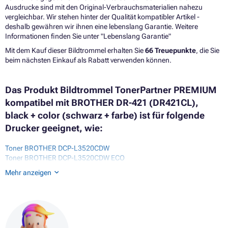
Ausdrucke sind mit den Original-Verbrauchsmaterialien nahezu
vergleichbar. Wir stehen hinter der Qualität kompatibler Artikel -
deshalb gewähren wir ihnen eine lebenslang Garantie. Weitere
Informationen finden Sie unter "Lebenslang Garantie"
Mit dem Kauf dieser Bildtrommel erhalten Sie
66 Treuepunkte
, die Sie
beim nächsten Einkauf als Rabatt verwenden können.
Das Produkt Bildtrommel TonerPartner PREMIUM
kompatibel mit BROTHER DR-421 (DR421CL),
black + color (schwarz + farbe) ist für folgende
Drucker geeignet, wie:
Toner BROTHER DCP-L3520CDW
Toner BROTHER DCP-L3520CDW ECO
Toner BROTHER DCP-L3527CDW
Mehr anzeigen
Toner BROTHER DCP-L3555CDW
Toner BROTHER HL-L3215CW
Toner BROTHER HL-L3220CW
Toner BROTHER HL-L3220CWE
Toner BROTHER HL-L3240CDW
Toner BROTHER HL-L8230CDW