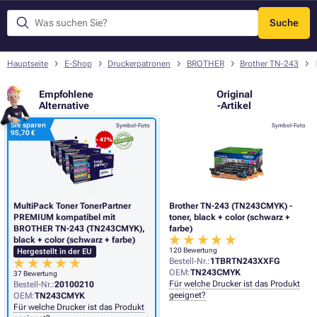
Suche
Menü
Hauptseite
E-Shop
Druckerpatronen
BROTHER
Brother TN-243
Empfohlene
Original
Alternative
-Artikel
Sie sparen
Symbol-Foto
Symbol-Foto
95,70 €
- 47%
MultiPack Toner TonerPartner
Brother TN-243 (TN243CMYK) -
PREMIUM kompatibel mit
toner, black + color (schwarz +
BROTHER TN-243 (TN243CMYK),
farbe)
black + color (schwarz + farbe)
120 Bewertung
Hergestellt in der EU
Bestell-Nr.:
1TBRTN243XXFG
OEM:
TN243CMYK
37 Bewertung
Für welche Drucker ist das Produkt
Bestell-Nr.:
20100210
geeignet?
OEM:
TN243CMYK
Für welche Drucker ist das Produkt