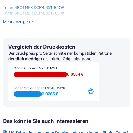
Toner BROTHER DCP-L3510CDW
Toner BROTHER DCP-L3517CDW
Toner BROTHER DCP-L3550CDW
Mehr anzeigen
Toner BROTHER DCP-L3551CDW
Toner BROTHER HL-L3210CW
Toner BROTHER HL-L3230CDN
Toner BROTHER HL-L3230CDW
Vergleich der Druckkosten
Toner BROTHER HL-L3270CDW
Toner BROTHER HL-L3290CDW
Der Druckpreis pro Seite ist mit einer kompatiblen Patrone
Toner BROTHER MFC-L3710CW
deutlich niedriger
als mit der Originalpatrone.
Toner BROTHER MFC-L3730CDN
Original Toner TN243CMYK
Toner BROTHER MFC-L3750CDW
0,0504 €
Toner BROTHER MFC-L3770CDW
TonerPartner Toner TN243CMYK
0,0265 €
Das könnte Sie auch interessieren
5% Seitendeckung beim Drucken oder wie lange hält der Toner?