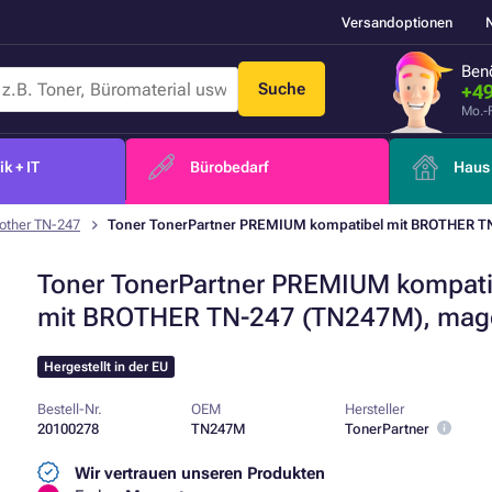
Versandoptionen
Benö
Suche
+49
Mo.-
k + IT
Bürobedarf
Haus 
other TN-247
Toner TonerPartner PREMIUM kompatibel mit BROTHER T
Toner TonerPartner PREMIUM kompati
mit BROTHER TN-247 (TN247M), mag
Hergestellt in der EU
Bestell-Nr.
OEM
Hersteller
20100278
TN247M
TonerPartner
Wir vertrauen unseren Produkten