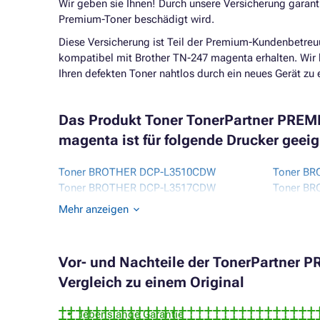
Wir geben sie Ihnen! Durch unsere Versicherung garanti
Premium-Toner beschädigt wird.
Diese Versicherung ist Teil der Premium-Kundenbetreu
kompatibel mit
Brother TN-247 magenta erhalten. Wir 
Ihren defekten Toner nahtlos durch ein neues Gerät zu 
Das Produkt Toner TonerPartner PRE
magenta ist für folgende Drucker geeig
Toner BROTHER DCP-L3510CDW
Toner B
Toner BROTHER DCP-L3517CDW
Toner B
Toner BROTHER DCP-L3550CDW
Toner B
Mehr anzeigen
Toner BROTHER DCP-L3551CDW
Toner B
Toner BROTHER HL-L3210CW
Toner B
Vor- und Nachteile der TonerPartner 
Vergleich zu einem Original
lebenslange Garantie