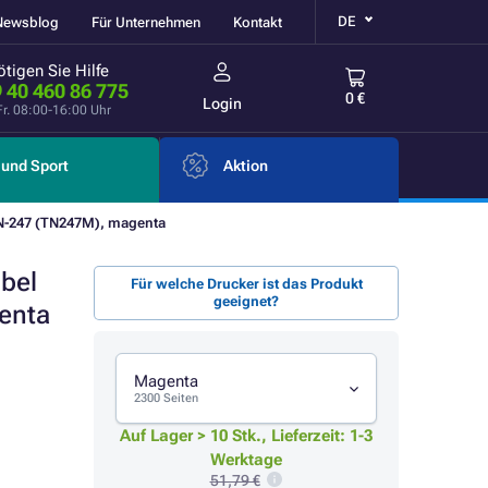
DE
Newsblog
Für Unternehmen
Kontakt
tigen Sie Hilfe
 40 460 86 775
0 €
Login
Fr. 08:00-16:00 Uhr
und Sport
Aktion
N-247 (TN247M), magenta
bel
Für welche Drucker ist das Produkt
geeignet?
enta
Magenta
2300 Seiten
Auf Lager > 10 Stk., Lieferzeit: 1-3
Werktage
51,79 €