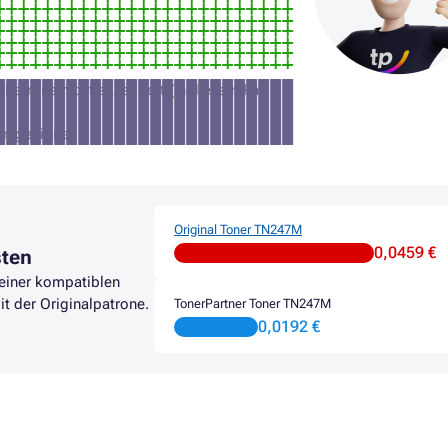
Patrone nicht akzeptiert (in diesem Fall
en geeignet
Original Toner TN247M
0,0459 €
sten
 einer kompatiblen
it der Originalpatrone.
TonerPartner Toner TN247M
0,0192 €