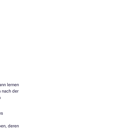
ann lernen
h nach der
n
es
ben, deren