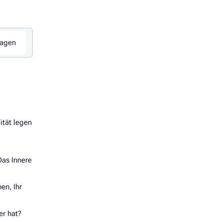
ragen
ität legen
Das Innere
en, Ihr
er hat?