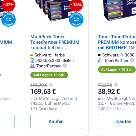
- 47%
- 14%
MultiPack Toner
Toner TonerPartne
EMIUM
TonerPartner PREMIUM
PREMIUM kompat
kompatibel mit
mit BROTHER TN-
BROTHER TN-247
(TN247BK), black
Schwarz + farbe
Schwarz
3000 
ack +
(TN247BK, TN247C,
(schwarz )
3000/3x2300 Seiten
TonerPartner
farbe)
TN247M, TN247Y),
TonerPartner
black + color (schwarz +
Auf Lager > 10 Stk.
farbe)
Auf Lager > 10 Stk.
196,79 €
77,27 €
169,63 €
38,92 €
rsand
inkl. MwSt. zzgl.
Versand
inkl. MwSt. zzgl.
Ver
142,55 € ohne MwSt.
32,71 € ohne MwSt.
1,71 Cent / Seite
1,30 Cent / Seite
Kaufen
Kaufen