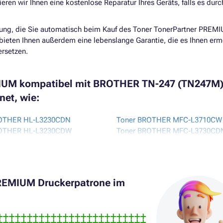
eren wir Ihnen eine kostenlose Reparatur Ihres Geräts, falls es dur
ung, die Sie automatisch beim Kauf des
Toner TonerPartner PREM
bieten Ihnen außerdem eine lebenslange Garantie, die es Ihnen erm
ersetzen.
MIUM kompatibel mit BROTHER TN-247 (TN247M)
net, wie:
ROTHER HL-L3230CDN
Toner BROTHER MFC-L3710CW
ROTHER HL-L3230CDW
Toner BROTHER MFC-L3730CD
ROTHER HL-L3270CDW
Toner BROTHER MFC-L3730CD
ROTHER HL-L3290CDW
Toner BROTHER MFC-L3750CD
ROTHER HL-L3710CDW
Toner BROTHER MFC-L3770CD
PREMIUM Druckerpatrone im