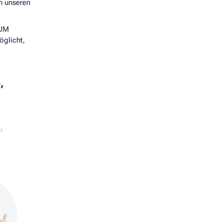
ch unseren
IUM
öglicht,
,
N
W
W
W