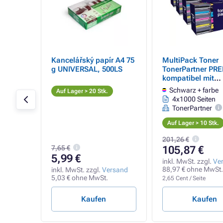
Kancelářský papír A4 75
MultiPack Toner
oner,
g UNIVERSAL, 500LS
TonerPartner PR
hwarz +
kompatibel mit
BROTHER TN-243
Schwarz + farbe
Auf Lager > 20 Stk.
(TN243CMYK), bl
4x1000 Seiten
color (schwarz + 
TonerPartner
Auf Lager > 10 Stk.
201,26 €
7,65 €
105,87 €
5,99 €
rsand
inkl. MwSt. zzgl.
Ve
t.
88,97 € ohne MwSt.
inkl. MwSt. zzgl.
Versand
5,03 € ohne MwSt.
2,65 Cent / Seite
Kaufen
Kaufen