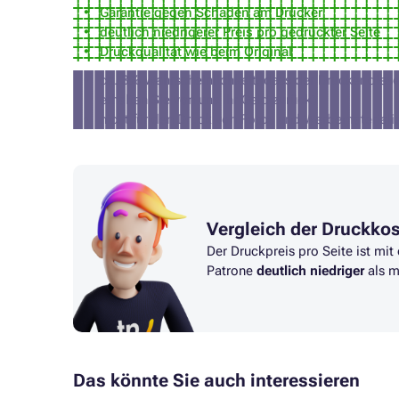
Garantie gegen Schäden am Drucker
deutlich niedrigerer Preis pro gedruckter Seite
Druckqualität wie beim Original
ca. 3% Wahrscheinlichkeit, dass der Drucker diese 
erhalten Sie von uns Ihr Geld zurück)
nicht für den Druck von Fotos und Werbemateriali
Vergleich der Druckko
Der Druckpreis pro Seite ist mit
Patrone
deutlich niedriger
als m
Das könnte Sie auch interessieren