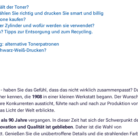
lt der Toner?
len Sie richtig und drucken Sie smart und billig
trone kaufen?
her Zylinder und wofür werden sie verwendet?
n? Tipps zur Entsorgung und zum Recycling.
: alternative Tonerpatronen
chwarz-Weiß-Drucken?
 haben Sie das Gefühl, dass das nicht wirklich zusammenpasst? D
ther kennen, die
1908
in einer kleinen Werkstatt begann. Der Wunsc
re Konkurrenten aussticht, führte nach und nach zur Produktion vo
as Licht der Welt erblickte.
als 90 Jahre
vergangen. In dieser Zeit hat sich der Schwerpunkt d
novation und Qualität ist geblieben
. Daher ist die Wahl von
itt. Genießen Sie die unübertroffene Details und die strahlenden Far