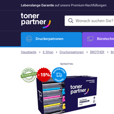
Lebenslange Garantie
auf unsere Premium-Nachfüllungen
Druckerpatronen
Bürotechni
Hauptseite
E-Shop
Druckerpatronen
BROTHER
Br
Symbol-Foto
- 15%