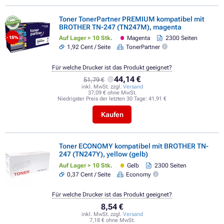
Toner TonerPartner PREMIUM kompatibel mit
BROTHER TN-247 (TN247M), magenta
Auf Lager > 10 Stk.
Magenta
2300 Seiten
- 15%
1,92 Cent / Seite
TonerPartner
Für welche Drucker ist das Produkt geeignet?
44,14 €
51,79 €
inkl. MwSt. zzgl.
Versand
37,09 € ohne MwSt.
Niedrigster Preis der letzten 30 Tage:
41,91 €
Kaufen
Toner ECONOMY kompatibel mit BROTHER TN-
247 (TN247Y), yellow (gelb)
Auf Lager > 10 Stk.
Gelb
2300 Seiten
0,37 Cent / Seite
Economy
Für welche Drucker ist das Produkt geeignet?
8,54 €
inkl. MwSt. zzgl.
Versand
7,18 € ohne MwSt.