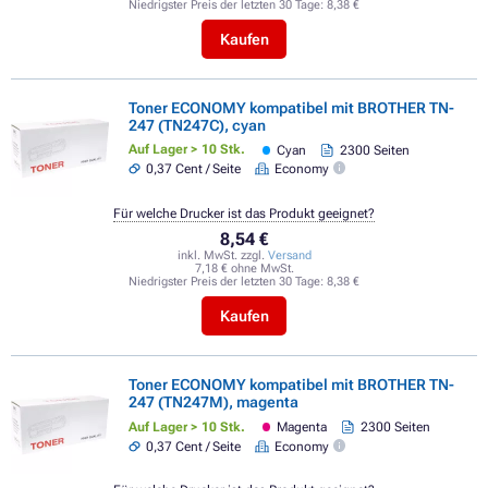
Niedrigster Preis der letzten 30 Tage:
8,38 €
Kaufen
Toner ECONOMY kompatibel mit BROTHER TN-
247 (TN247C), cyan
Auf Lager > 10 Stk.
Cyan
2300 Seiten
0,37 Cent / Seite
Economy
Für welche Drucker ist das Produkt geeignet?
8,54 €
inkl. MwSt. zzgl.
Versand
7,18 € ohne MwSt.
Niedrigster Preis der letzten 30 Tage:
8,38 €
Kaufen
Toner ECONOMY kompatibel mit BROTHER TN-
247 (TN247M), magenta
Auf Lager > 10 Stk.
Magenta
2300 Seiten
0,37 Cent / Seite
Economy