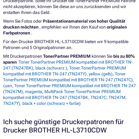
Druckerpatrone. Sollte Ihr Drucker die TonerPartner PREMIUM Patrone
nicht akzeptieren, können Sie diese an uns zurücksenden und wir
erstatten Ihnen das Geld.
Wenn Sie Fotos oder
Präsentationsmaterial von hoher Qualität
drucken möchten
, empfehlen wir Ihnen den Kauf von
originalen
Farbpatronen
.
Für den Drucker BROTHER HL-L3710CDW bieten wir 9 kompatible
Patronen und 5 Originalpatronen an.
Mit Druckerpatronen
TonerPartner PREMIUM
können Sie
bis zu 80%
sparen
Toner TonerPartner PREMIUM kompatibel mit BROTHER TN-
247 (TN247BK), black (schwarz )
,
Toner TonerPartner PREMIUM
kompatibel mit BROTHER TN-247 (TN247Y), yellow (gelb)
,
Toner
TonerPartner PREMIUM kompatibel mit BROTHER TN-247 (TN247C),
cyan
,
Toner TonerPartner PREMIUM kompatibel mit BROTHER TN-247
(TN247M), magenta
,
MultiPack Toner TonerPartner PREMIUM
kompatibel mit BROTHER TN-247 (TN247BK, TN247C, TN247M,
TN247Y), black + color (schwarz + farbe)
Ich suche günstige Druckerpatronen für
Drucker BROTHER HL-L3710CDW