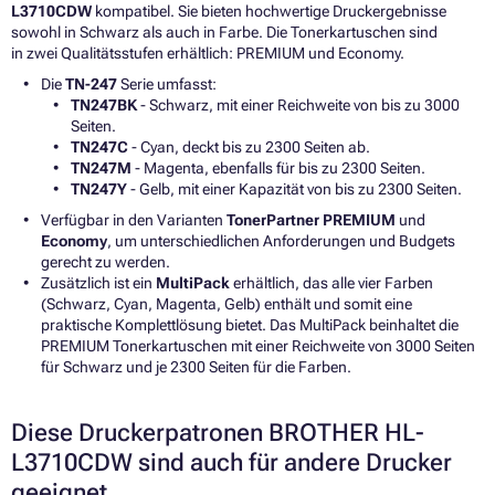
L3710CDW
kompatibel. Sie bieten hochwertige Druckergebnisse
sowohl in Schwarz als auch in Farbe. Die Tonerkartuschen sind
in zwei Qualitätsstufen erhältlich: PREMIUM und Economy.
Die
TN-247
Serie umfasst:
TN247BK
- Schwarz, mit einer Reichweite von bis zu 3000
Seiten.
TN247C
- Cyan, deckt bis zu 2300 Seiten ab.
TN247M
- Magenta, ebenfalls für bis zu 2300 Seiten.
TN247Y
- Gelb, mit einer Kapazität von bis zu 2300 Seiten.
Verfügbar in den Varianten
TonerPartner PREMIUM
und
Economy
, um unterschiedlichen Anforderungen und Budgets
gerecht zu werden.
Zusätzlich ist ein
MultiPack
erhältlich, das alle vier Farben
(Schwarz, Cyan, Magenta, Gelb) enthält und somit eine
praktische Komplettlösung bietet. Das MultiPack beinhaltet die
PREMIUM Tonerkartuschen mit einer Reichweite von 3000 Seiten
für Schwarz und je 2300 Seiten für die Farben.
Diese Druckerpatronen BROTHER HL-
L3710CDW sind auch für andere Drucker
geeignet