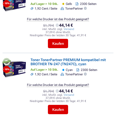
Auf Lager > 10 Stk.
Gelb
2300 Seiten
- 15%
1,92 Cent / Seite
TonerPartner
Für welche Drucker ist das Produkt geeignet?
44,14 €
51,79 €
inkl. MwSt. zzgl.
Versand
37,09 € ohne MwSt.
Niedrigster Preis der letzten 30 Tage:
41,91 €
Kaufen
Toner TonerPartner PREMIUM kompatibel mit
BROTHER TN-247 (TN247C), cyan
Auf Lager > 10 Stk.
Cyan
2300 Seiten
- 15%
1,92 Cent / Seite
TonerPartner
Für welche Drucker ist das Produkt geeignet?
44,14 €
51,79 €
inkl. MwSt. zzgl.
Versand
37,09 € ohne MwSt.
Niedrigster Preis der letzten 30 Tage:
41,91 €
Kaufen