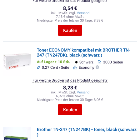
Für welche Drucker ist das Produkt geeignet?
8,54 €
inkl. MwSt. zzgl.
Versand
7,18 € ohne MwSt.
Niedrigster Preis der letzten 30 Tage:
8,38 €
Kaufen
Toner ECONOMY kompatibel mit BROTHER TN-
247 (TN247BK), black (schwarz )
Auf Lager > 10 Stk.
Schwarz
3000 Seiten
0,27 Cent / Seite
Economy
Für welche Drucker ist das Produkt geeignet?
8,23 €
inkl. MwSt. zzgl.
Versand
6,92 € ohne MwSt.
Niedrigster Preis der letzten 30 Tage:
8,06 €
Kaufen
Brother TN-247 (TN247BK) - toner, black (schwarz
)