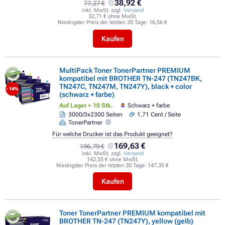
38,92 €
77,27 €
inkl. MwSt. zzgl.
Versand
32,71 € ohne MwSt.
Niedrigster Preis der letzten 30 Tage:
16,56 €
Kaufen
MultiPack Toner TonerPartner PREMIUM
kompatibel mit BROTHER TN-247 (TN247BK,
TN247C, TN247M, TN247Y), black + color
- 14%
(schwarz + farbe)
Auf Lager > 10 Stk.
Schwarz + farbe
3000/3x2300 Seiten
1,71 Cent / Seite
TonerPartner
Für welche Drucker ist das Produkt geeignet?
169,63 €
196,79 €
inkl. MwSt. zzgl.
Versand
142,55 € ohne MwSt.
Niedrigster Preis der letzten 30 Tage:
147,35 €
Kaufen
Toner TonerPartner PREMIUM kompatibel mit
BROTHER TN-247 (TN247Y), yellow (gelb)