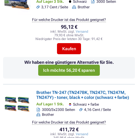
Auf Lager 3 Stk.
Schwarz
3000 Seiten
3,17 Cent / Seite
Brother
Für welche Drucker ist das Produkt geeignet?
95,12 €
inkl. MwSt. zzgl.
Versand
79,93 € ohne MwSt.
Niedrigster Preis der letzten 30 Tage:
91,42 €
Kaufen
Wir haben eine günstigere Alternative für Sie.
Ich möchte 56,20 € sparen
Brother TN-247 (TN247BK, TN247C, TN247M,
TN247Y) - toner, black + color (schwarz + farbe)
Auf Lager 1 Stk.
Schwarz + farbe
3000/3x2300 Seiten
4,16 Cent / Seite
Brother
Für welche Drucker ist das Produkt geeignet?
411,72 €
inkl. MwSt. zzgl.
Versand
345,98 € ohne MwSt.