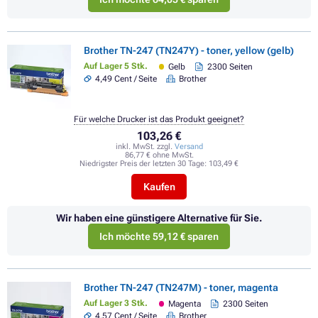
Brother TN-247 (TN247Y) - toner, yellow (gelb)
Auf Lager 5 Stk.
Gelb
2300 Seiten
4,49 Cent / Seite
Brother
Für welche Drucker ist das Produkt geeignet?
103,26 €
inkl. MwSt. zzgl.
Versand
86,77 € ohne MwSt.
Niedrigster Preis der letzten 30 Tage:
103,49 €
Kaufen
Wir haben eine günstigere Alternative für Sie.
Ich möchte 59,12 € sparen
Brother TN-247 (TN247M) - toner, magenta
Auf Lager 3 Stk.
Magenta
2300 Seiten
4,57 Cent / Seite
Brother