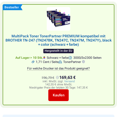
Bestseller
MultiPack Toner TonerPartner PREMIUM kompatibel mit
BROTHER TN-247 (TN247BK, TN247C, TN247M, TN247Y), black
+ color (schwarz + farbe)
Hergestellt in der EU
Auf Lager > 10 Stk.
Schwarz + farbe
3000/3x2300 Seiten
1,71 Cent / Seite
TonerPartner
Für welche Drucker ist das Produkt geeignet?
169,63 €
196,79 €
inkl. MwSt. zzgl.
Versand
142,55 € ohne MwSt.
Niedrigster Preis der letzten 30 Tage:
147,35 €
Kaufen