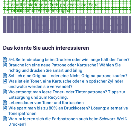
deutlich niedrigerer Preis pro gedruckter Seite
Druckqualität wie beim Original
ca. 3% Wahrscheinlichkeit, dass der Drucker diese Patrone nicht
akzeptiert (in diesem Fall erhalten Sie von uns Ihr Geld zurück)
nicht für den Druck von Fotos und Werbematerialien geeignet
Das könnte Sie auch interessieren
5% Seitendeckung beim Drucken oder wie lange hält der Toner?
Brauche ich eine neue Patrone oder Kartusche? Wählen Sie
richtig und drucken Sie smart und billig
Soll ich eine Original - oder eine Nicht-Originalpatrone kaufen?
Was ist ein Toner, eine Kartusche oder ein optischer Zylinder
und wofür werden sie verwendet?
Wo entsorgt man leere Toner- oder Tintenpatronen? Tipps zur
Entsorgung und zum Recycling.
Lebensdauer von Toner und Kartuschen
Wie spart man bis zu 80% an Druckkosten? Lösung: alternative
Tonerpatronen
Warum leeren sich die Farbpatronen auch beim Schwarz-Weiß-
Drucken?