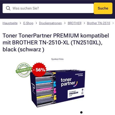
Suche
Menü
Hauptseite
E-Shop
Druckerpatronen
BROTHER
Brother TN-2510
Toner TonerPartner PREMIUM kompatibel
mit BROTHER TN-2510-XL (TN2510XL),
black (schwarz )
Symbol-Foto
- 56%