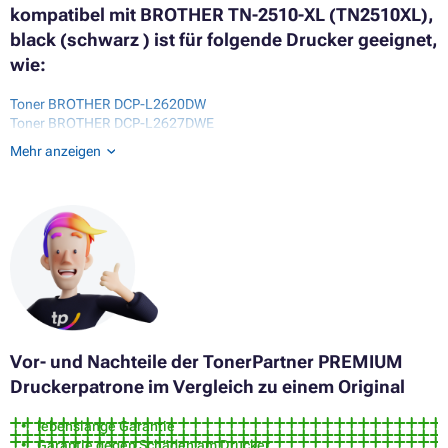
kompatibel mit BROTHER TN-2510-XL (TN2510XL),
black (schwarz ) ist für folgende Drucker geeignet,
wie:
Toner BROTHER DCP-L2620DW
Toner BROTHER DCP-L2627DWE
Toner BROTHER DCP-L2640DN
Mehr anzeigen
Toner BROTHER DCP-L2660DW
Toner BROTHER DCP-L2665DW
Toner BROTHER HL-L2405W
Toner BROTHER HL-L2440DWE
Toner BROTHER HL-L2445DW
Toner BROTHER HL-L2447DW
Toner BROTHER HL-L2865DW
Toner BROTHER MFC-L2820DN
Toner BROTHER MFC-L2835DW
Toner BROTHER MFC-L2922DW
Vor- und Nachteile der TonerPartner PREMIUM
Druckerpatrone im Vergleich zu einem Original
lebenslange Garantie
Garantie gegen Schäden am Drucker