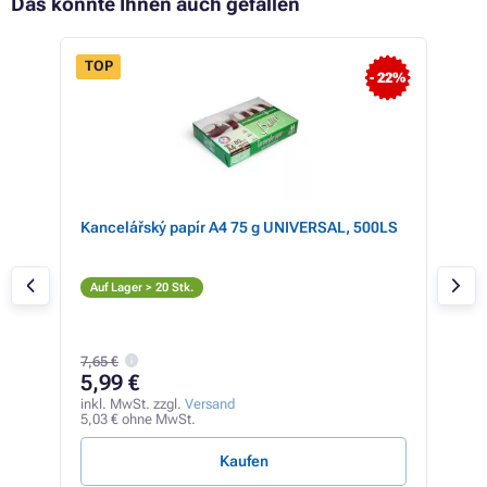
Das könnte Ihnen auch gefallen
TOP
- 22%
Kancelářský papír A4 75 g UNIVERSAL, 500LS
Ton
BRO
(sc
S
Auf Lager > 20 Stk.
Auf
61,8
7,65 €
43
5,99 €
inkl
36,1
inkl. MwSt. zzgl.
Versand
5,03 € ohne MwSt.
1,43 
Kaufen