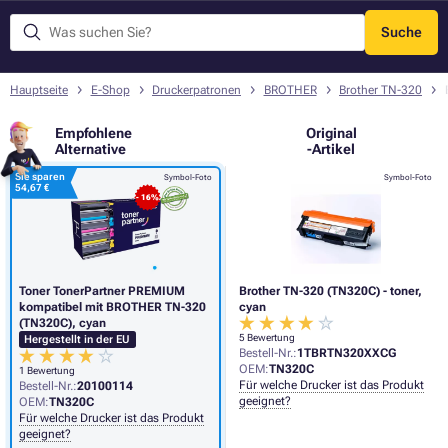
Suche
Menü
Hauptseite
E-Shop
Druckerpatronen
BROTHER
Brother TN-320
Empfohlene
Original
Alternative
-Artikel
Sie sparen
Symbol-Foto
Symbol-Foto
54,67 €
- 16%
Toner TonerPartner PREMIUM
Brother TN-320 (TN320C) - toner,
kompatibel mit BROTHER TN-320
cyan
(TN320C), cyan
5 Bewertung
Hergestellt in der EU
Bestell-Nr.:
1TBRTN320XXCG
OEM:
TN320C
1 Bewertung
Für welche Drucker ist das Produkt
Bestell-Nr.:
20100114
geeignet?
OEM:
TN320C
Für welche Drucker ist das Produkt
geeignet?