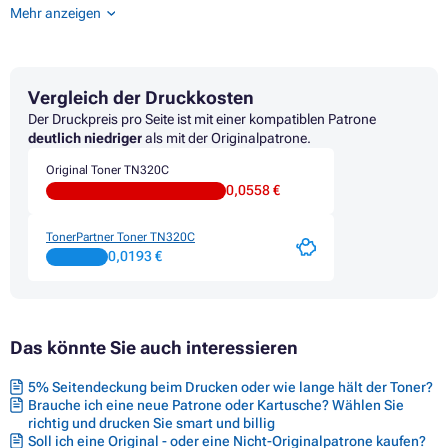
Toner BROTHER HL-4100 SERIES
Mehr anzeigen
Toner BROTHER HL-4140CN
Toner BROTHER HL-4150CDN
Toner BROTHER HL-4500 SERIES
Toner BROTHER HL-4570CDW
Vergleich der Druckkosten
Toner BROTHER HL-4570CDWT
Toner BROTHER MFC-9460CDN
Der Druckpreis pro Seite ist mit einer kompatiblen Patrone
Toner BROTHER MFC-9465CDN
deutlich niedriger
als mit der Originalpatrone.
Toner BROTHER MFC-9560CDW
Original Toner TN320C
Toner BROTHER MFC-9970CDN
0,0558 €
Toner BROTHER MFC-9970CDW
TonerPartner Toner TN320C
0,0193 €
Das könnte Sie auch interessieren
5% Seitendeckung beim Drucken oder wie lange hält der Toner?
Brauche ich eine neue Patrone oder Kartusche? Wählen Sie
richtig und drucken Sie smart und billig
Soll ich eine Original - oder eine Nicht-Originalpatrone kaufen?