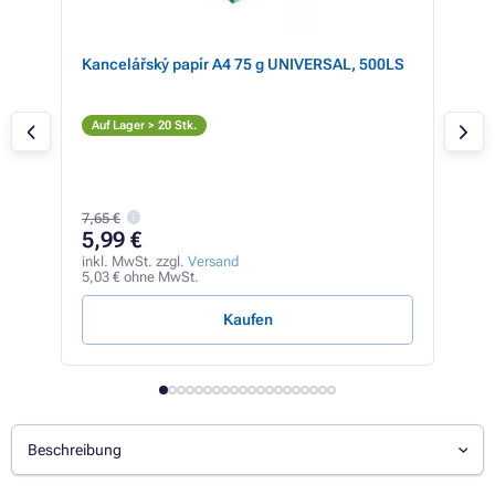
mit
Kancelářský papír A4 75 g UNIVERSAL, 500LS
Bro
rz )
M
Auf Lager > 20 Stk.
Auf
7,65 €
83
5,99 €
inkl
70,3
inkl. MwSt. zzgl.
Versand
5,03 € ohne MwSt.
5,58 
Kaufen
Beschreibung