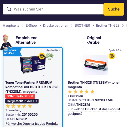
Suche
Menü
Hauptseite
E-Shop
Druckerpatronen
BROTHER
Brother TN-328
Empfohlene
Original
Alternative
-Artikel
Sie sparen
Symbol-Foto
Symbol-Foto
69,45 €
FLASH
FLASH
- 19%
- 1%
SALE
SALE
Toner TonerPartner PREMIUM
Brother TN-328 (TN328M) - toner,
kompatibel mit BROTHER TN-328
magenta
(TN328M), magenta
1 Bewertung
SONDERANGEBOT
Bestell-Nr.:
1TBRTN328XXMG
Hergestellt in der EU
OEM:
TN328M
Für welche Drucker ist das Produkt
1 Bewertung
geeignet?
Bestell-Nr.:
20100200
OEM:
TN328M
Für welche Drucker ist das Produkt