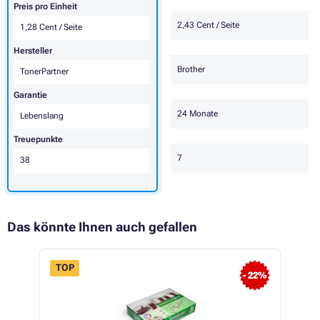
Preis pro Einheit
2,43 Cent / Seite
1,28 Cent / Seite
Hersteller
Brother
TonerPartner
Garantie
24 Monate
Lebenslang
Treuepunkte
7
38
Das könnte Ihnen auch gefallen
TOP
- 22%
FLASH
 19%
SALE