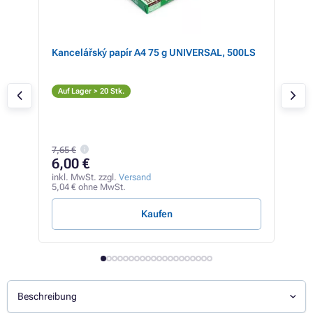
mit
Kancelářský papír A4 75 g UNIVERSAL, 500LS
Bro
rz )
M
Auf Lager > 20 Stk.
Auf
84,5
7,65 €
83
6,00 €
inkl
70,3
inkl. MwSt. zzgl.
Versand
5,04 € ohne MwSt.
5,58 
Kaufen
Beschreibung