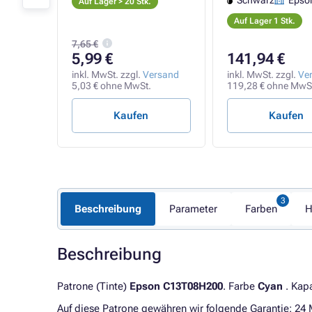
on
Schwarz
Epso
Auf Lager > 20 Stk.
Auf Lager 1 Stk.
7,65 €
5,99 €
141,94 €
rsand
inkl. MwSt. zzgl.
Versand
inkl. MwSt. zzgl.
Ve
t.
5,03 € ohne MwSt.
119,28 € ohne MwS
Kaufen
Kaufen
Beschreibung
Parameter
Farben
H
Beschreibung
Patrone (Tinte)
Epson C13T08H200
. Farbe
Cyan
. Kapa
Auf diese Patrone gewähren wir folgende Garantie: 24