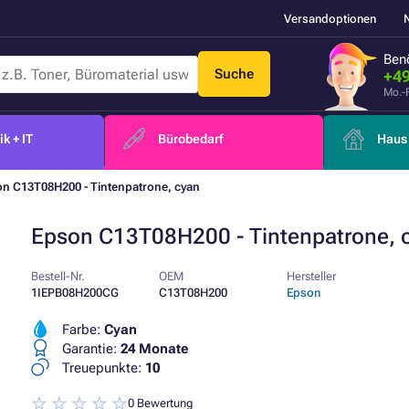
Versandoptionen
Benö
Suche
+49
Mo.-
k + IT
Bürobedarf
Haus 
n C13T08H200 - Tintenpatrone, cyan
Epson C13T08H200 - Tintenpatrone, 
Bestell-Nr.
OEM
Hersteller
1IEPB08H200CG
C13T08H200
Epson
Farbe:
Cyan
Garantie:
24 Monate
Treuepunkte:
10
0 Bewertung