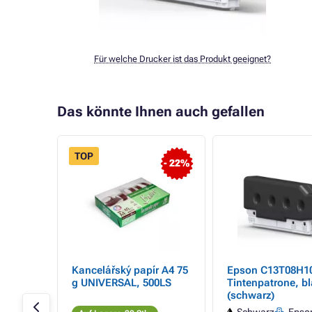
Für welche Drucker ist das Produkt geeignet?
Das könnte Ihnen auch gefallen
TOP
- 22%
0 -
Kancelářský papír A4 75
Epson C13T08H10
magenta
g UNIVERSAL, 500LS
Tintenpatrone, b
(schwarz)