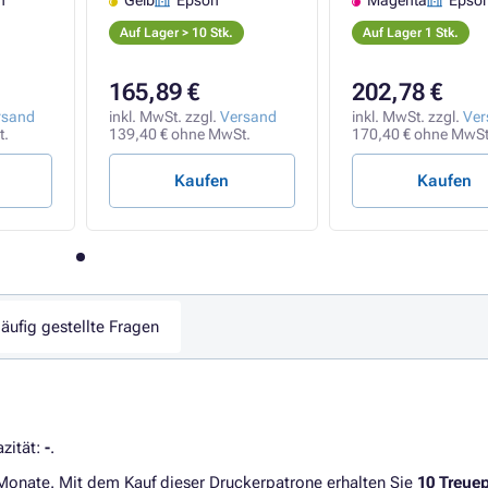
n
Gelb
Epson
Magenta
Epso
Auf Lager > 10 Stk.
Auf Lager 1 Stk.
165,89 €
202,78 €
rsand
inkl. MwSt. zzgl.
Versand
inkl. MwSt. zzgl.
Ver
t.
139,40 € ohne MwSt.
170,40 € ohne MwSt
Kaufen
Kaufen
äufig gestellte Fragen
zität:
-
.
 Monate. Mit dem Kauf dieser Druckerpatrone erhalten Sie
10 Treue