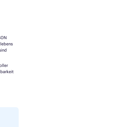
PSON
tlebens
sind
oller
barkeit