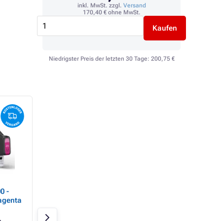
inkl. MwSt. zzgl.
Versand
170,40 €
ohne MwSt.
Kaufen
Niedrigster Preis der letzten 30 Tage:
200,75 €
TOP
- 22%
0 -
Kancelářský papír A4 75
Epson C13T08H100
agenta
g UNIVERSAL, 500LS
Tintenpatrone, bl
(schwarz)