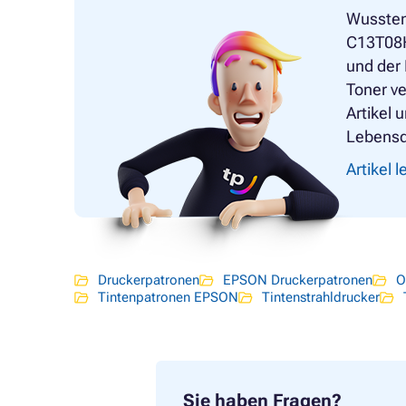
Wussten
C13T08H
und der
Toner ve
Artikel 
Lebensd
Artikel 
Druckerpatronen
EPSON Druckerpatronen
O
Tintenpatronen EPSON
Tintenstrahldrucker
Sie haben Fragen?