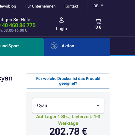
DE
Newsblog
Für Unternehmen
Kontakt
tigen Sie Hilfe
 40 460 86 775
0 €
Login
Fr. 08:00-16:00 Uhr
und Sport
Aktion
cyan
Für welche Drucker ist das Produkt
geeignet?
Cyan
Auf Lager 1 Stk., Lieferzeit: 1-3
Werktage
202,78 €