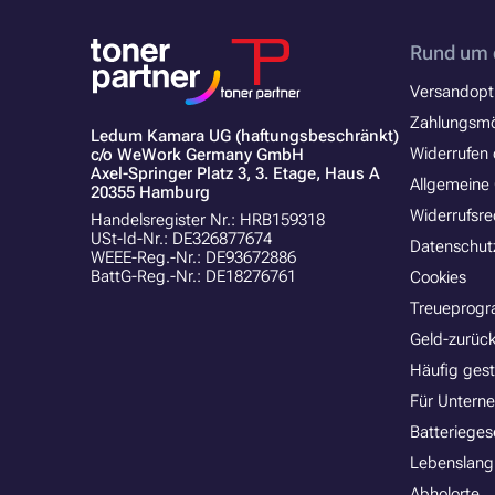
Rund um 
Versandopt
Zahlungsmö
Ledum Kamara UG (haftungsbeschränkt)
Widerrufen 
c/o WeWork Germany GmbH
Axel-Springer Platz 3, 3. Etage, Haus A
Allgemeine
20355 Hamburg
Widerrufsre
Handelsregister Nr.: HRB159318
USt-Id-Nr.: DE326877674
Datenschut
WEEE-Reg.-Nr.: DE93672886
BattG-Reg.-Nr.: DE18276761
Cookies
Treueprog
Geld-zurück
Häufig gest
Für Untern
Batterieges
Lebenslang
Abholorte