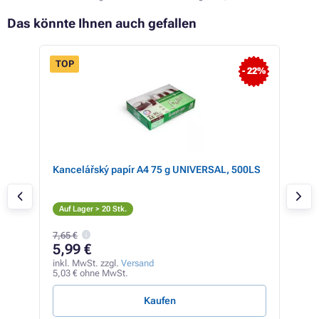
Das könnte Ihnen auch gefallen
TOP
- 22%
Kancelářský papír A4 75 g UNIVERSAL, 500LS
Eps
(sc
S
Auf Lager > 20 Stk.
Auf
7,65 €
5,99 €
14
inkl. MwSt. zzgl.
Versand
inkl
5,03 € ohne MwSt.
119,
Kaufen