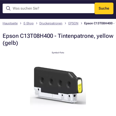
Suche
Menü
Hauptseite
E-Shop
Druckerpatronen
EPSON
Epson C13T08H400 - T
Epson C13T08H400 - Tintenpatrone, yellow
(gelb)
Symbol-Foto