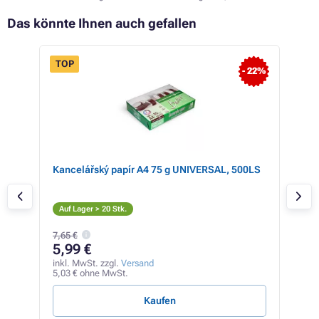
Das könnte Ihnen auch gefallen
TOP
- 22%
nta
Kancelářský papír A4 75 g UNIVERSAL, 500LS
Eps
(sc
S
Auf Lager > 20 Stk.
Auf
7,65 €
5,99 €
14
inkl. MwSt. zzgl.
Versand
inkl
5,03 € ohne MwSt.
119,
Kaufen