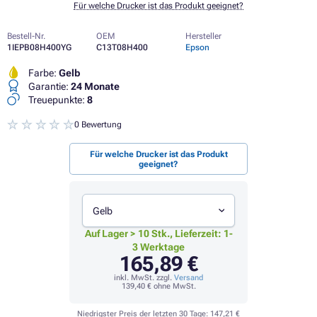
Für welche Drucker ist das Produkt geeignet?
Bestell-Nr.
OEM
Hersteller
1IEPB08H400YG
C13T08H400
Epson
Farbe:
Gelb
Garantie:
24 Monate
Treuepunkte:
8
0 Bewertung
Für welche Drucker ist das Produkt
geeignet?
Gelb
Auf Lager > 10 Stk., Lieferzeit: 1-
3 Werktage
165,89 €
inkl. MwSt. zzgl.
Versand
139,40 €
ohne MwSt.
Niedrigster Preis der letzten 30 Tage:
147,21 €