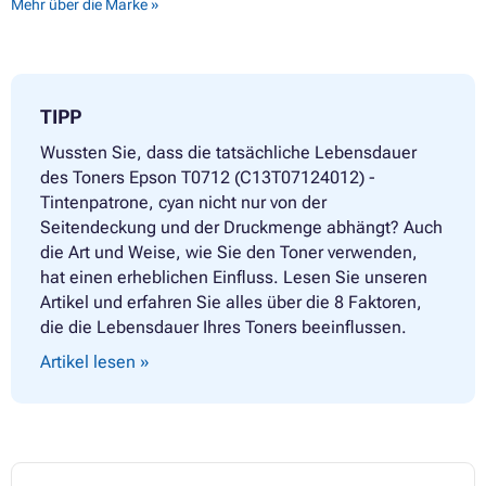
Mehr über die Marke »
Druckerpatronen EPSON STYLUS SX405 WIFI
Druckerpatronen EPSON STYLUS SX410
Druckerpatronen EPSON STYLUS SX415
Druckerpatronen EPSON STYLUS SX417
Druckerpatronen EPSON STYLUS SX510 SERIES
TIPP
Druckerpatronen EPSON STYLUS SX510W
Druckerpatronen EPSON STYLUS SX515W
Wussten Sie, dass die tatsächliche Lebensdauer
Druckerpatronen EPSON STYLUS SX600FW
des Toners Epson T0712 (C13T07124012) -
Druckerpatronen EPSON STYLUS SX610FW
Tintenpatrone, cyan nicht nur von der
Seitendeckung und der Druckmenge abhängt? Auch
die Art und Weise, wie Sie den Toner verwenden,
hat einen erheblichen Einfluss. Lesen Sie unseren
Artikel und erfahren Sie alles über die 8 Faktoren,
die die Lebensdauer Ihres Toners beeinflussen.
Artikel lesen »