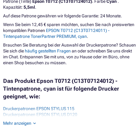
Patrone (Tinte)
Epson T0712 (C13T07124012)
. Farbe
Cyan
.
Kapazität:
5,5ml
.
Auf diese Patrone gewähren wir folgende Garantie: 24 Monate.
Wenn Sie beim 12,45 € sparen möchten, suchen Sie nach preiswerten
kompatiblen Patronen
EPSON T0712 (C13T07124011) -
Tintenpatrone TonerPartner PREMIUM, cyan
.
Brauchen Sie Beratung bei der Auswahl der Druckerpatrone? Schauen
Sie sich die
häufig gestellten Fragen
an oder schreiben Sie uns direkt
im Chat. Entspannen Sie mit uns, von zu Hause oder im Büro, ohne
einen Shop besuchen zu müssen.
Das Produkt Epson T0712 (C13T07124012) -
Tintenpatrone, cyan ist für folgende Drucker
geeignet, wie:
Druckerpatronen EPSON STYLUS 115
Druckerpatronen EPSON STYLUS D120
Druckerpatronen EPSON STYLUS D78
Mehr anzeigen
Druckerpatronen EPSON STYLUS D92
Druckerpatronen EPSON STYLUS DX4000
Druckerpatronen EPSON STYLUS DX4000 SERIES