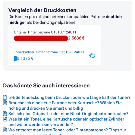
Druckerpatronen EPSON STYLUS DX4050
Vergleich der Druckkosten
Druckerpatronen EPSON STYLUS DX4400
Druckerpatronen EPSON STYLUS DX4400 SERIES
Die Kosten pro ml sind bei einer kompatiblen Patrone
deutlich
Druckerpatronen EPSON STYLUS DX4450
niedriger
als bei der Originalpatrone.
Druckerpatronen EPSON STYLUS DX4700
Original Tintenpatrone C13T07124011
Druckerpatronen EPSON STYLUS DX5000
2,5636 €
Druckerpatronen EPSON STYLUS DX5000 SERIES
Druckerpatronen EPSON STYLUS DX5050
Druckerpatronen EPSON STYLUS DX5500
TonerPartner Tintenpatrone C13T07124011
Druckerpatronen EPSON STYLUS DX6000
0,1375 €
Druckerpatronen EPSON STYLUS DX6000 SERIES
Druckerpatronen EPSON STYLUS DX6050
Druckerpatronen EPSON STYLUS DX7000F
Druckerpatronen EPSON STYLUS DX7400
Das könnte Sie auch interessieren
Druckerpatronen EPSON STYLUS DX7400 SERIES
Druckerpatronen EPSON STYLUS DX7450
Druckerpatronen EPSON STYLUS DX8400
5% Seitendeckung beim Drucken oder wie lange hält der Toner?
Druckerpatronen EPSON STYLUS DX8400 SERIES
Brauche ich eine neue Patrone oder Kartusche? Wählen Sie
Druckerpatronen EPSON STYLUS DX8450
richtig und drucken Sie smart und billig
Druckerpatronen EPSON STYLUS DX9200
Soll ich eine Original - oder eine Nicht-Originalpatrone kaufen?
Was ist ein Toner, eine Kartusche oder ein optischer Zylinder
Druckerpatronen EPSON STYLUS DX9400F
und wofür werden sie verwendet?
Druckerpatronen EPSON STYLUS OFFICE B40W
Wo entsorgt man leere Toner- oder Tintenpatronen? Tipps zur
Druckerpatronen EPSON STYLUS OFFICE BX300F