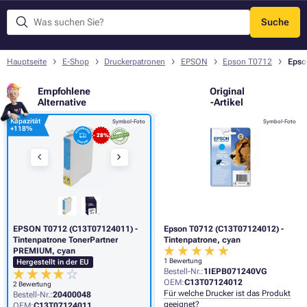
Suche
Menü
Hauptseite
E-Shop
Druckerpatronen
EPSON
Epson T0712
Epso
Empfohlene
Original
Alternative
-Artikel
Kapazität
Symbol-Foto
Symbol-Foto
+
118%
- 28%
EPSON T0712 (C13T07124011) -
Epson T0712 (C13T07124012) -
Tintenpatrone TonerPartner
Tintenpatrone, cyan
PREMIUM, cyan
1 Bewertung
Hergestellt in der EU
Bestell-Nr.:
1IEPB071240VG
OEM:
C13T07124012
2 Bewertung
Für welche Drucker ist das Produkt
Bestell-Nr.:
20400048
geeignet?
OEM:
C13T07124011