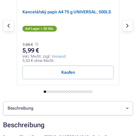
one,
Kancelářský papír A4 75 g UNIVERSAL, 500LS
Eps
mag
M
Auf Lager > 20 Stk.
Auf
7,65 €
8,
5,99 €
inkl
7,10
inkl. MwSt. zzgl.
Versand
5,03 € ohne MwSt.
2,41 
Kaufen
Beschreibung
Beschreibung