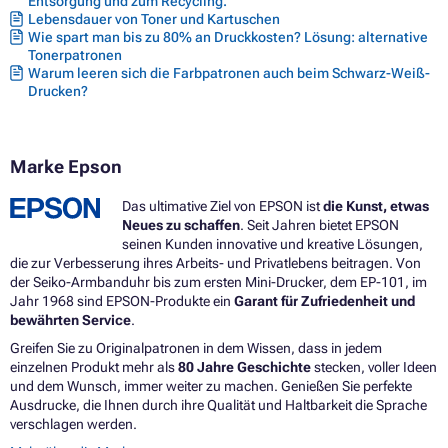
Entsorgung und zum Recycling.
Druckerpatronen EPSON STYLUS OFFICE BX310FN
Lebensdauer von Toner und Kartuschen
Druckerpatronen EPSON STYLUS OFFICE BX510W
Wie spart man bis zu 80% an Druckkosten? Lösung: alternative
Druckerpatronen EPSON STYLUS OFFICE BX600FW
Tonerpatronen
Druckerpatronen EPSON STYLUS OFFICE BX610FW
Warum leeren sich die Farbpatronen auch beim Schwarz-Weiß-
Druckerpatronen EPSON STYLUS PHOTO PX660
Drucken?
Druckerpatronen EPSON STYLUS S20
Druckerpatronen EPSON STYLUS S21
Druckerpatronen EPSON STYLUS SX100
Druckerpatronen EPSON STYLUS SX100 SERIES
Marke Epson
Druckerpatronen EPSON STYLUS SX105
Druckerpatronen EPSON STYLUS SX110
Das ultimative Ziel von EPSON ist
die Kunst, etwas
Druckerpatronen EPSON STYLUS SX115
Neues zu schaffen
. Seit Jahren bietet EPSON
Druckerpatronen EPSON STYLUS SX150
seinen Kunden innovative und kreative Lösungen,
Druckerpatronen EPSON STYLUS SX200
die zur Verbesserung ihres Arbeits- und Privatlebens beitragen. Von
Druckerpatronen EPSON STYLUS SX200 SERIES
der Seiko-Armbanduhr bis zum ersten Mini-Drucker, dem EP-101, im
Druckerpatronen EPSON STYLUS SX205
Jahr 1968 sind EPSON-Produkte ein
Garant für Zufriedenheit und
Druckerpatronen EPSON STYLUS SX210
bewährten Service
.
Druckerpatronen EPSON STYLUS SX210 SERIES
Druckerpatronen EPSON STYLUS SX215
Greifen Sie zu Originalpatronen in dem Wissen, dass in jedem
Druckerpatronen EPSON STYLUS SX218
einzelnen Produkt mehr als
80 Jahre Geschichte
stecken, voller Ideen
Druckerpatronen EPSON STYLUS SX400
und dem Wunsch, immer weiter zu machen. Genießen Sie perfekte
Druckerpatronen EPSON STYLUS SX400 SERIES
Ausdrucke, die Ihnen durch ihre Qualität und Haltbarkeit die Sprache
Druckerpatronen EPSON STYLUS SX400 WIFI
verschlagen werden.
Druckerpatronen EPSON STYLUS SX405