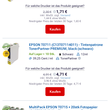
Für welche Drucker ist das Produkt geeignet?
1,71 €
2,30 €
inkl. MwSt. zzgl.
Versand
1,44 € ohne MwSt.
Niedrigster Preis der letzten 30 Tage:
1,65 €
Kaufen
EPSON T0711 (C13T07114011) - Tintenpatrone
TonerPartner PREMIUM, black (schwarz)
FLASH
- 4%
Auf Lager > 10 Stk.
Schwarz
12ml
SALE
39,25 Cent / ml
TonerPartner
Für welche Drucker ist das Produkt geeignet?
4,71 €
4,91 €
inkl. MwSt. zzgl.
Versand
3,96 € ohne MwSt.
Niedrigster Preis der letzten 30 Tage:
4,71 €
Kaufen
MultiPack EPSON T0715 + 20stk Fotopapier