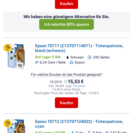
Kaufen
Wir haben eine günstigere Alternative für Sie.
Ich möchte 80% sparen
Epson T0711 (C13T07114011) - Tintenpatrone,
FLASH
- 1%
black (schwarz)
SALE
Auf Lager 3 Stk.
Schwarz
245 Seiten
6,34 Cent / Seite
Epson
Für welche Drucker ist das Produkt geeignet?
15,53 €
15,69 €
inkl. MwSt. zzgl.
Versand
13,05 € ohne MwSt.
Niedrigster Preis der letzten 30 Tage:
14,93 €
Kaufen
Epson T0712 (C13T07124022) - Tintenpatrone,
FLASH
- 1%
cyan
SALE
Auf Lager > 10 Stk.
Cyan
5,5ml
2,67 € / ml