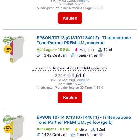
inkl. MwSt. zzgl.
Versand
1,33 € ohne MwSt.
Niedrigster Preis der letzten 30 Tage:
1,58 €
Kaufen
EPSON T0713 (C13T07134012) - Tintenpatrone
TonerPartner PREMIUM, magenta
FLASH
- 30%
Auf Lager > 10 Stk.
Magenta
12ml
SALE
13,42 Cent / ml
TonerPartner
Für welche Drucker ist das Produkt geeignet?
1,61 €
2,30 €
inkl. MwSt. zzgl.
Versand
1,35 € ohne MwSt.
Niedrigster Preis der letzten 30 Tage:
1,58 €
Kaufen
EPSON T0714 (C13T07144011) - Tintenpatrone
TonerPartner PREMIUM, yellow (gelb)
FLASH
- 26%
Auf Lager > 10 Stk.
Gelb
12ml
SALE
14,25 Cent / ml
TonerPartner