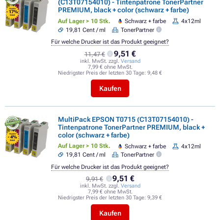
(C13T07154010) - Tintenpatrone TonerPartner
PREMIUM, black + color (schwarz + farbe)
FLASH
- 17%
SALE
Auf Lager > 10 Stk.
Schwarz + farbe
4x12ml
19,81 Cent / ml
TonerPartner
Für welche Drucker ist das Produkt geeignet?
9,51 €
11,47 €
inkl. MwSt. zzgl.
Versand
7,99 € ohne MwSt.
Niedrigster Preis der letzten 30 Tage:
9,48 €
Kaufen
MultiPack EPSON T0715 (C13T07154010) -
Tintenpatrone TonerPartner PREMIUM, black +
color (schwarz + farbe)
FLASH
- 4%
SALE
Auf Lager > 10 Stk.
Schwarz + farbe
4x12ml
19,81 Cent / ml
TonerPartner
Für welche Drucker ist das Produkt geeignet?
9,51 €
9,91 €
inkl. MwSt. zzgl.
Versand
7,99 € ohne MwSt.
Niedrigster Preis der letzten 30 Tage:
9,39 €
Kaufen