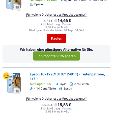
Epson
Für welche Drucker ist das Produkt geeignet?
14,66 €
14,81 €
inkl. MwSt. zzgl.
Versand
12,32 € ohne MwSt.
Niedrigster Preis der letzten 30 Tage:
14,66 €
Kaufen
Wir haben eine günstigere Alternative für Sie.
Ich möchte 95% sparen
Epson T0712 (C13T07124011) - Tintenpatrone,
FLASH
- 1%
cyan
SALE
Auf Lager 1 Stk.
Cyan
375 Seiten
4,14 Cent / Seite
Epson
Für welche Drucker ist das Produkt geeignet?
15,53 €
15,69 €
inkl. MwSt. zzgl.
Versand
13,05 € ohne MwSt.