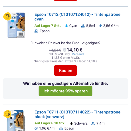
Epson T0712 (C13T07124012) - Tintenpatrone,
FLASH
- 1%
cyan
SALE
Auf Lager 7 Stk.
Cyan
5,5ml
2,56 € / ml
Epson
Für welche Drucker ist das Produkt geeignet?
14,10 €
14,24 €
inkl. MwSt. zzgl.
Versand
11,85 € ohne MwSt.
Niedrigster Preis der letzten 30 Tage:
14,10 €
Kaufen
Wir haben eine günstigere Alternative für Sie.
Ich möchte 95% sparen
Epson T0711 (C13T07114022) - Tintenpatrone,
FLASH
- 1%
black (schwarz)
SALE
Auf Lager > 10 Stk.
Schwarz
7,4ml
1,96 € / ml
Epson