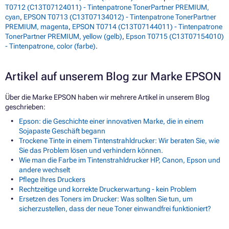
T0712 (C13T07124011) - Tintenpatrone TonerPartner PREMIUM,
cyan
,
EPSON T0713 (C13T07134012) - Tintenpatrone TonerPartner
PREMIUM, magenta
,
EPSON T0714 (C13T07144011) - Tintenpatrone
TonerPartner PREMIUM, yellow (gelb)
,
Epson T0715 (C13T07154010)
- Tintenpatrone, color (farbe)
.
Artikel auf unserem Blog zur Marke EPSON
Über die Marke EPSON haben wir mehrere Artikel in unserem Blog
geschrieben:
Epson: die Geschichte einer innovativen Marke, die in einem
Sojapaste Geschäft begann
Trockene Tinte in einem Tintenstrahldrucker: Wir beraten Sie, wie
Sie das Problem lösen und verhindern können.
Wie man die Farbe im Tintenstrahldrucker HP, Canon, Epson und
andere wechselt
Pflege Ihres Druckers
Rechtzeitige und korrekte Druckerwartung - kein Problem
Ersetzen des Toners im Drucker: Was sollten Sie tun, um
sicherzustellen, dass der neue Toner einwandfrei funktioniert?