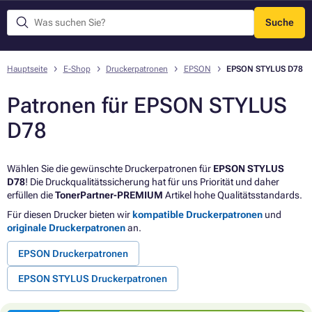
Suche
Menü
Hauptseite
E-Shop
Druckerpatronen
EPSON
EPSON STYLUS D78
Patronen für EPSON STYLUS
D78
Wählen Sie die gewünschte Druckerpatronen für
EPSON STYLUS
D78
! Die Druckqualitätssicherung hat für uns Priorität und daher
erfüllen die
TonerPartner-PREMIUM
Artikel hohe Qualitätsstandards.
Für diesen Drucker bieten wir
kompatible Druckerpatronen
und
originale Druckerpatronen
an.
EPSON Druckerpatronen
EPSON STYLUS Druckerpatronen