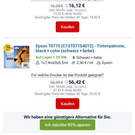
16,12 €
16,28 €
inkl. MwSt. zzgl.
Versand
13,55 € ohne MwSt.
Niedrigster Preis der letzten 30 Tage:
14,93 €
Kaufen
Epson T0715 (C13T07154012) - Tintenpatrone,
FLASH
- 1%
black + color (schwarz + farbe)
SALE
Auf Lager > 10 Stk.
Schwarz + farbe
1x7,4ml/3x5,5ml
2,36 € / ml
Epson
Für welche Drucker ist das Produkt geeignet?
56,42 €
56,99 €
inkl. MwSt. zzgl.
Versand
47,41 € ohne MwSt.
Niedrigster Preis der letzten 30 Tage:
55,97 €
Kaufen
Wir haben eine günstigere Alternative für Sie.
Ich möchte 92% sparen