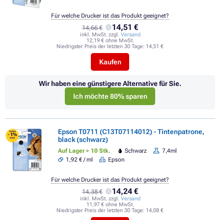
Für welche Drucker ist das Produkt geeignet?
14,51 €
14,66 €
inkl. MwSt. zzgl.
Versand
12,19 € ohne MwSt.
Niedrigster Preis der letzten 30 Tage:
14,51 €
Kaufen
Wir haben eine günstigere Alternative für Sie.
Ich möchte 80% sparen
Epson T0711 (C13T07114012) - Tintenpatrone,
FLASH
- 1%
black (schwarz)
SALE
Auf Lager > 10 Stk.
Schwarz
7,4ml
1,92 € / ml
Epson
Für welche Drucker ist das Produkt geeignet?
14,24 €
14,38 €
inkl. MwSt. zzgl.
Versand
11,97 € ohne MwSt.
Niedrigster Preis der letzten 30 Tage:
14,08 €