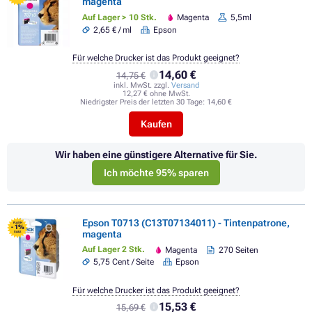
magenta
Auf Lager > 10 Stk.
Magenta
5,5ml
2,65 € / ml
Epson
Für welche Drucker ist das Produkt geeignet?
14,60 €
14,75 €
inkl. MwSt. zzgl.
Versand
12,27 € ohne MwSt.
Niedrigster Preis der letzten 30 Tage:
14,60 €
Kaufen
Wir haben eine günstigere Alternative für Sie.
Ich möchte 95% sparen
Epson T0713 (C13T07134011) - Tintenpatrone,
FLASH
- 1%
magenta
SALE
Auf Lager 2 Stk.
Magenta
270 Seiten
5,75 Cent / Seite
Epson
Für welche Drucker ist das Produkt geeignet?
15,53 €
15,69 €