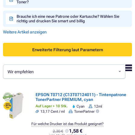
Toner?
Brauche ich eine neue Patrone oder Kartusche? Wählen Sie
richtig und drucken Sie smart und billig
Weitere Artikel anzeigen
Erweiterte Filterung laut Parametern
Wir empfehlen
EPSON T0712 (C13T07124011) - Tintenpatrone
TonerPartner PREMIUM, cyan
FLASH
- 31%
Auf Lager > 10 Stk.
Cyan
12ml
SALE
13,17 Cent / ml
TonerPartner
Für welche Drucker ist das Produkt geeignet?
1,58 €
2,30 €