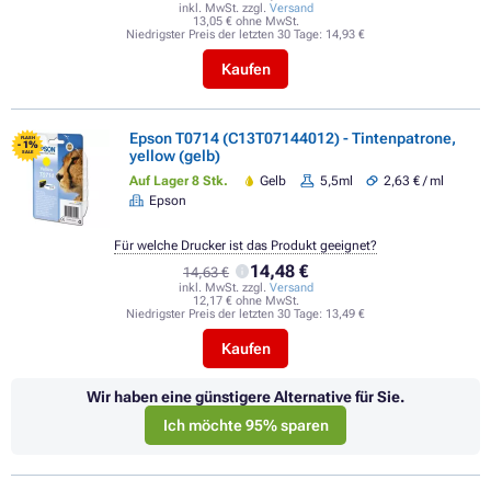
inkl. MwSt. zzgl.
Versand
13,05 € ohne MwSt.
Niedrigster Preis der letzten 30 Tage:
14,93 €
Kaufen
Epson T0714 (C13T07144012) - Tintenpatrone,
FLASH
- 1%
yellow (gelb)
SALE
Auf Lager 8 Stk.
Gelb
5,5ml
2,63 € / ml
Epson
Für welche Drucker ist das Produkt geeignet?
14,48 €
14,63 €
inkl. MwSt. zzgl.
Versand
12,17 € ohne MwSt.
Niedrigster Preis der letzten 30 Tage:
13,49 €
Kaufen
Wir haben eine günstigere Alternative für Sie.
Ich möchte 95% sparen