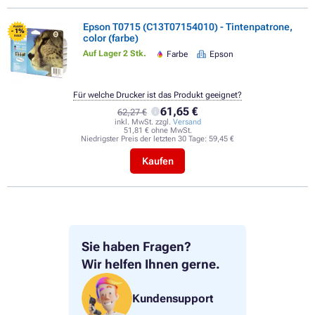
Epson T0715 (C13T07154010) - Tintenpatrone,
FLASH
- 1%
color (farbe)
SALE
Auf Lager 2 Stk.
Farbe
Epson
Für welche Drucker ist das Produkt geeignet?
61,65 €
62,27 €
inkl. MwSt. zzgl.
Versand
51,81 € ohne MwSt.
Niedrigster Preis der letzten 30 Tage:
59,45 €
Kaufen
Sie haben Fragen?
Wir helfen Ihnen gerne.
Kundensupport