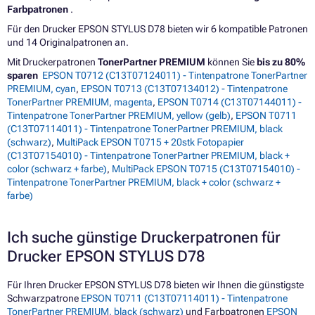
Farbpatronen
.
Für den Drucker EPSON STYLUS D78 bieten wir 6 kompatible Patronen
und 14 Originalpatronen an.
Mit Druckerpatronen
TonerPartner PREMIUM
können Sie
bis zu 80%
sparen
EPSON T0712 (C13T07124011) - Tintenpatrone TonerPartner
PREMIUM, cyan
,
EPSON T0713 (C13T07134012) - Tintenpatrone
TonerPartner PREMIUM, magenta
,
EPSON T0714 (C13T07144011) -
Tintenpatrone TonerPartner PREMIUM, yellow (gelb)
,
EPSON T0711
(C13T07114011) - Tintenpatrone TonerPartner PREMIUM, black
(schwarz)
,
MultiPack EPSON T0715 + 20stk Fotopapier
(C13T07154010) - Tintenpatrone TonerPartner PREMIUM, black +
color (schwarz + farbe)
,
MultiPack EPSON T0715 (C13T07154010) -
Tintenpatrone TonerPartner PREMIUM, black + color (schwarz +
farbe)
Ich suche günstige Druckerpatronen für
Drucker EPSON STYLUS D78
Für Ihren Drucker EPSON STYLUS D78 bieten wir Ihnen die günstigste
Schwarzpatrone
EPSON T0711 (C13T07114011) - Tintenpatrone
TonerPartner PREMIUM, black (schwarz)
und Farbpatronen
EPSON