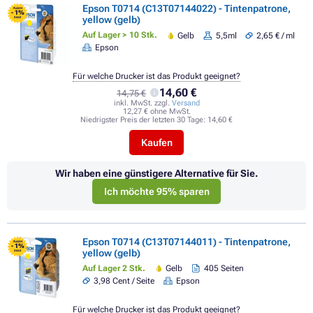
Epson T0714 (C13T07144022) - Tintenpatrone,
FLASH
- 1%
yellow (gelb)
SALE
Auf Lager > 10 Stk.
Gelb
5,5ml
2,65 € / ml
Epson
Für welche Drucker ist das Produkt geeignet?
14,60 €
14,75 €
inkl. MwSt. zzgl.
Versand
12,27 € ohne MwSt.
Niedrigster Preis der letzten 30 Tage:
14,60 €
Kaufen
Wir haben eine günstigere Alternative für Sie.
Ich möchte 95% sparen
Epson T0714 (C13T07144011) - Tintenpatrone,
FLASH
- 1%
yellow (gelb)
SALE
Auf Lager 2 Stk.
Gelb
405 Seiten
3,98 Cent / Seite
Epson
Für welche Drucker ist das Produkt geeignet?