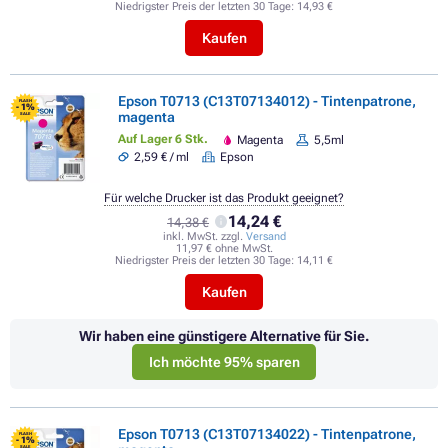
Niedrigster Preis der letzten 30 Tage:
14,93 €
Kaufen
Epson T0713 (C13T07134012) - Tintenpatrone,
FLASH
- 1%
magenta
SALE
Auf Lager 6 Stk.
Magenta
5,5ml
2,59 € / ml
Epson
Für welche Drucker ist das Produkt geeignet?
14,24 €
14,38 €
inkl. MwSt. zzgl.
Versand
11,97 € ohne MwSt.
Niedrigster Preis der letzten 30 Tage:
14,11 €
Kaufen
Wir haben eine günstigere Alternative für Sie.
Ich möchte 95% sparen
Epson T0713 (C13T07134022) - Tintenpatrone,
FLASH
- 1%
SALE