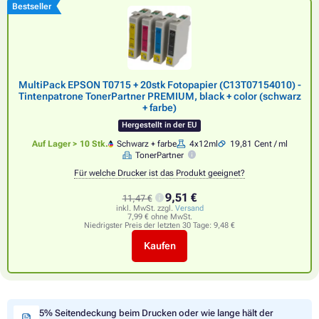
Bestseller
MultiPack EPSON T0715 + 20stk Fotopapier (C13T07154010) -
Tintenpatrone TonerPartner PREMIUM, black + color (schwarz
+ farbe)
Hergestellt in der EU
Auf Lager > 10 Stk.
Schwarz + farbe
4x12ml
19,81 Cent / ml
TonerPartner
Für welche Drucker ist das Produkt geeignet?
9,51 €
11,47 €
inkl. MwSt. zzgl.
Versand
7,99 € ohne MwSt.
Niedrigster Preis der letzten 30 Tage:
9,48 €
Kaufen
5% Seitendeckung beim Drucken oder wie lange hält der