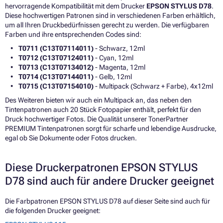
hervorragende Kompatibilität mit dem Drucker
EPSON STYLUS D78
.
Diese hochwertigen Patronen sind in verschiedenen Farben erhältlich,
um all Ihren Druckbedürfnissen gerecht zu werden. Die verfügbaren
Farben und ihre entsprechenden Codes sind:
T0711 (C13T07114011)
- Schwarz, 12ml
T0712 (C13T07124011)
- Cyan, 12ml
T0713 (C13T07134012)
- Magenta, 12ml
T0714 (C13T07144011)
- Gelb, 12ml
T0715 (C13T07154010)
- Multipack (Schwarz + Farbe), 4x12ml
Des Weiteren bieten wir auch ein Multipack an, das neben den
Tintenpatronen auch 20 Stück Fotopapier enthält, perfekt für den
Druck hochwertiger Fotos. Die Qualität unserer TonerPartner
PREMIUM Tintenpatronen sorgt für scharfe und lebendige Ausdrucke,
egal ob Sie Dokumente oder Fotos drucken.
Diese Druckerpatronen EPSON STYLUS
D78 sind auch für andere Drucker geeignet
Die Farbpatronen EPSON STYLUS D78 auf dieser Seite sind auch für
die folgenden Drucker geeignet: