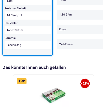
12ml
Preis pro Einheit
1,80 € / ml
14 Cent / ml
Hersteller
Epson
TonerPartner
Garantie
24 Monate
Lebenslang
Das könnte Ihnen auch gefallen
TOP
- 22%
 13%