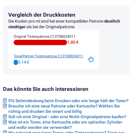
Druckerpatronen EPSON STYLUS PHOTO PX720WD
Druckerpatronen EPSON STYLUS PHOTO PX730WD
Vergleich der Druckkosten
Druckerpatronen EPSON STYLUS PHOTO PX800FW
Druckerpatronen EPSON STYLUS PHOTO PX810FW
Die Kosten pro ml sind bei einer kompatiblen Patrone
deutlich
Druckerpatronen EPSON STYLUS PHOTO PX820FWD
niedriger
als bei der Originalpatrone.
Druckerpatronen EPSON STYLUS PHOTO PX830FWD
Original Tintenpatrone C13T08024011
Druckerpatronen EPSON STYLUS PHOTO R265
1,80 €
Druckerpatronen EPSON STYLUS PHOTO R285
Druckerpatronen EPSON STYLUS PHOTO R360
Druckerpatronen EPSON STYLUS PHOTO RX560
TonerPartner Tintenpatrone C13T08024011
Druckerpatronen EPSON STYLUS PHOTO RX585
0,14 €
Druckerpatronen EPSON STYLUS PHOTO RX595
Druckerpatronen EPSON STYLUS PHOTO RX685
Druckerpatronen EPSON STYLUS R265
Druckerpatronen EPSON STYLUS R285
Das könnte Sie auch interessieren
Druckerpatronen EPSON STYLUS R360
5% Seitendeckung beim Drucken oder wie lange hält der Toner?
Brauche ich eine neue Patrone oder Kartusche? Wählen Sie
richtig und drucken Sie smart und billig
Soll ich eine Original - oder eine Nicht-Originalpatrone kaufen?
Was ist ein Toner, eine Kartusche oder ein optischer Zylinder
und wofür werden sie verwendet?
Wo entsorgt man leere Toner- oder Tintenpatronen? Tipps zur