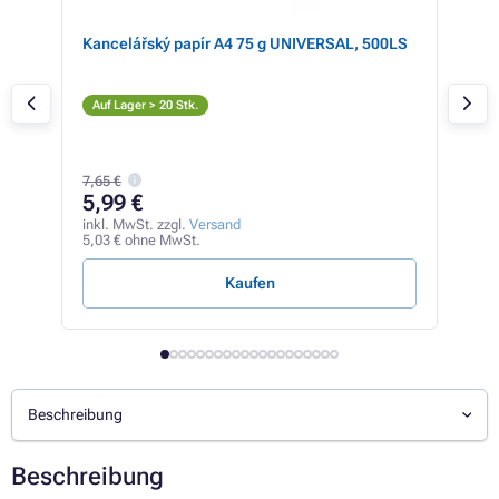
Kancelářský papír A4 75 g UNIVERSAL, 500LS
Eps
ht
ligh
He
Auf Lager > 20 Stk.
Auf
7,65 €
13
5,99 €
inkl
11,2
inkl. MwSt. zzgl.
Versand
5,03 € ohne MwSt.
1,81 
Kaufen
Beschreibung
Beschreibung