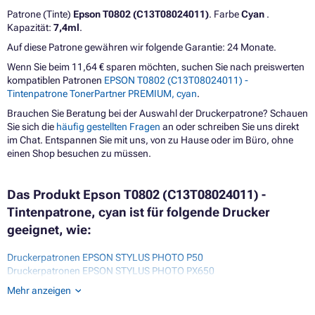
Patrone (Tinte)
Epson T0802 (C13T08024011)
. Farbe
Cyan
.
Kapazität:
7,4ml
.
Auf diese Patrone gewähren wir folgende Garantie: 24 Monate.
Wenn Sie beim 11,64 € sparen möchten, suchen Sie nach preiswerten
kompatiblen Patronen
EPSON T0802 (C13T08024011) -
Tintenpatrone TonerPartner PREMIUM, cyan
.
Brauchen Sie Beratung bei der Auswahl der Druckerpatrone? Schauen
Sie sich die
häufig gestellten Fragen
an oder schreiben Sie uns direkt
im Chat. Entspannen Sie mit uns, von zu Hause oder im Büro, ohne
einen Shop besuchen zu müssen.
Das Produkt Epson T0802 (C13T08024011) -
Tintenpatrone, cyan ist für folgende Drucker
geeignet, wie:
Druckerpatronen EPSON STYLUS PHOTO P50
Druckerpatronen EPSON STYLUS PHOTO PX650
Druckerpatronen EPSON STYLUS PHOTO PX660
Mehr anzeigen
Druckerpatronen EPSON STYLUS PHOTO PX700W
Druckerpatronen EPSON STYLUS PHOTO PX710W