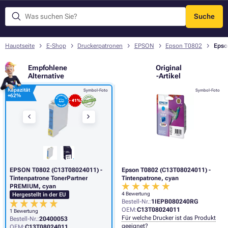
Suche
Menü
Hauptseite
E-Shop
Druckerpatronen
EPSON
Epson T0802
Epso
Empfohlene
Original
Alternative
-Artikel
Kapazität
Symbol-Foto
Symbol-Foto
+
62%
- 41%
EPSON T0802 (C13T08024011) -
Epson T0802 (C13T08024011) -
Tintenpatrone TonerPartner
Tintenpatrone, cyan
PREMIUM, cyan
4 Bewertung
Hergestellt in der EU
Bestell-Nr.:
1IEPB080240RG
OEM:
C13T08024011
1 Bewertung
Für welche Drucker ist das Produkt
Bestell-Nr.:
20400053
geeignet?
OEM:
C13T08024011