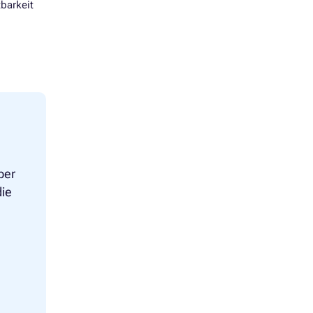
barkeit
ber
die