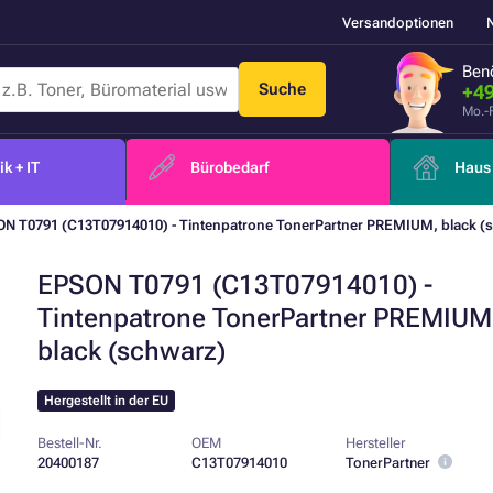
Versandoptionen
Benö
Suche
+49
Mo.-
k + IT
Bürobedarf
Haus 
N T0791 (C13T07914010) - Tintenpatrone TonerPartner PREMIUM, black (
EPSON T0791 (C13T07914010) -
Tintenpatrone TonerPartner PREMIUM
black (schwarz)
Hergestellt in der EU
Bestell-Nr.
OEM
Hersteller
20400187
C13T07914010
TonerPartner