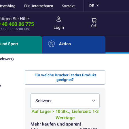
DE
Newsblog
Für Unternehmen
Kontakt
tigen Sie Hilfe
 40 460 86 775
0 €
Login
Fr. 08:00-16:00 Uhr
und Sport
Aktion
schwarz)
Für welche Drucker ist das Produkt
geeignet?
,
Schwarz
Auf Lager > 10 Stk., Lieferzeit: 1-3
Werktage
Mehr kaufen und sparen!