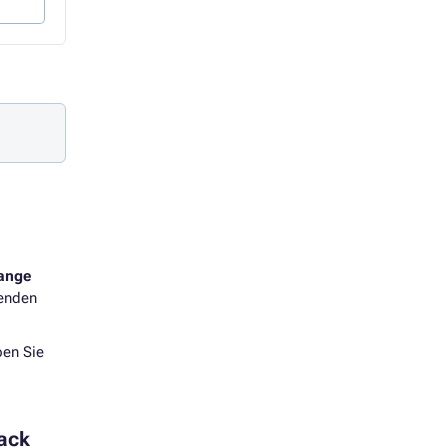
lange
wenden
ben Sie
ack