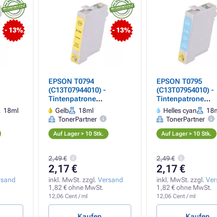
- 13%
- 13%
EPSON T0794
EPSON T0795
(C13T07944010) -
(C13T07954010) -
Tintenpatrone
Tintenpatrone
EMIUM,
TonerPartner PREMIUM,
TonerPartner PR
18ml
Gelb
18ml
Helles cyan
18
lles
yellow (gelb)
light cyan (helles
TonerPartner
TonerPartner
Auf Lager > 10 Stk.
Auf Lager > 10 Stk.
2,49 €
2,49 €
2,17 €
2,17 €
rsand
inkl. MwSt. zzgl.
Versand
inkl. MwSt. zzgl.
Ver
1,82 € ohne MwSt.
1,82 € ohne MwSt.
12,06 Cent / ml
12,06 Cent / ml
Kaufen
Kaufen