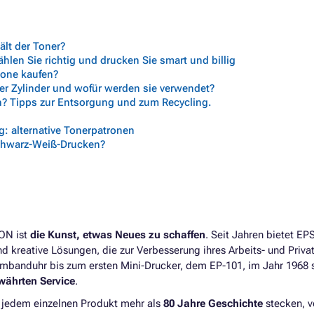
lt der Toner?
len Sie richtig und drucken Sie smart und billig
trone kaufen?
her Zylinder und wofür werden sie verwendet?
n? Tipps zur Entsorgung und zum Recycling.
: alternative Tonerpatronen
chwarz-Weiß-Drucken?
SON ist
die Kunst, etwas Neues zu schaffen
. Seit Jahren bietet E
d kreative Lösungen, die zur Verbesserung ihres Arbeits- und Priva
rmbanduhr bis zum ersten Mini-Drucker, dem EP-101, im Jahr 1968 
währten Service
.
n jedem einzelnen Produkt mehr als
80 Jahre Geschichte
stecken, v