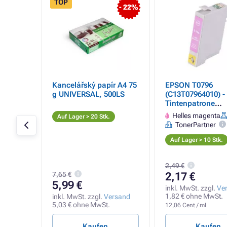
TOP
- 22%
Kancelářský papír A4 75
EPSON T0796
g UNIVERSAL, 500LS
(C13T07964010) -
ght
Tintenpatrone
)
TonerPartner PR
4ml
Helles magenta
Auf Lager > 20 Stk.
light magenta (he
TonerPartner
magenta)
Auf Lager > 10 Stk.
2,49 €
7,65 €
2,17 €
5,99 €
rsand
inkl. MwSt. zzgl.
Ve
.
1,82 € ohne MwSt.
inkl. MwSt. zzgl.
Versand
5,03 € ohne MwSt.
12,06 Cent / ml
Kaufen
Kaufen