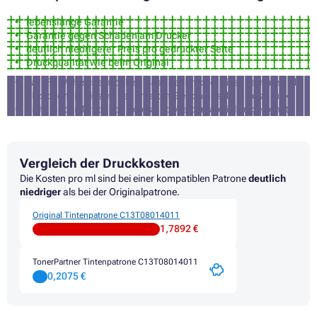
Druckerpatronen EPSON STYLUS PHOTO RX595
lebenslange Garantie
Druckerpatronen EPSON STYLUS PHOTO RX685
Garantie gegen Schäden am Drucker
Druckerpatronen EPSON STYLUS R265
deutlich niedrigerer Preis pro gedruckter Seite
Druckerpatronen EPSON STYLUS R285
Druckqualität wie beim Original
Druckerpatronen EPSON STYLUS R360
Druckerpatronen EPSON STYLUS SX105
ca. 3% Wahrscheinlichkeit, dass der Drucker diese Patrone nicht
akzeptiert (in diesem Fall erhalten Sie von uns Ihr Geld zurück)
nicht für den Druck von Fotos und Werbematerialien geeignet
Vergleich der Druckkosten
Die Kosten pro ml sind bei einer kompatiblen Patrone
deutlich
niedriger
als bei der Originalpatrone.
Original Tintenpatrone C13T08014011
1,7892 €
TonerPartner Tintenpatrone C13T08014011
0,2075 €