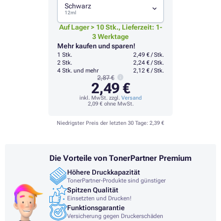
Schwarz
12ml
Auf Lager > 10 Stk., Lieferzeit: 1-
3 Werktage
Mehr kaufen und sparen!
1 Stk.
2,49 € / Stk.
2 Stk.
2,24 € / Stk.
4 Stk. und mehr
2,12 € / Stk.
2,87 €
2,49 €
inkl. MwSt. zzgl.
Versand
2,09 €
ohne MwSt.
Niedrigster Preis der letzten 30 Tage:
2,39 €
Die Vorteile von TonerPartner Premium
Höhere Druckkapazität
TonerPartner-Produkte sind günstiger
Spitzen Qualität
Einsetzten und Drucken!
Funktionsgarantie
Versicherung gegen Druckerschäden