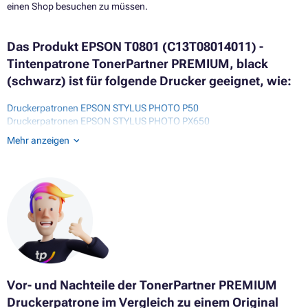
einen Shop besuchen zu müssen.
Das Produkt EPSON T0801 (C13T08014011) -
Tintenpatrone TonerPartner PREMIUM, black
(schwarz) ist für folgende Drucker geeignet, wie:
Druckerpatronen EPSON STYLUS PHOTO P50
Druckerpatronen EPSON STYLUS PHOTO PX650
Druckerpatronen EPSON STYLUS PHOTO PX660
Mehr anzeigen
Druckerpatronen EPSON STYLUS PHOTO PX700W
Druckerpatronen EPSON STYLUS PHOTO PX710W
Druckerpatronen EPSON STYLUS PHOTO PX720WD
Druckerpatronen EPSON STYLUS PHOTO PX730WD
Druckerpatronen EPSON STYLUS PHOTO PX800FW
Druckerpatronen EPSON STYLUS PHOTO PX810FW
Druckerpatronen EPSON STYLUS PHOTO PX820FWD
Druckerpatronen EPSON STYLUS PHOTO PX830FWD
Druckerpatronen EPSON STYLUS PHOTO R265
Druckerpatronen EPSON STYLUS PHOTO R285
Druckerpatronen EPSON STYLUS PHOTO R360
Vor- und Nachteile der TonerPartner PREMIUM
Druckerpatronen EPSON STYLUS PHOTO RX560
Druckerpatrone im Vergleich zu einem Original
Druckerpatronen EPSON STYLUS PHOTO RX585