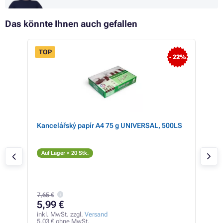
Das könnte Ihnen auch gefallen
TOP
- 22%
 33%
-
Kancelářský papír A4 75 g UNIVERSAL, 500LS
EPS
ck +
Tin
(gel
Ge
Auf Lager > 20 Stk.
Auf
2,49
7,65 €
2,
5,99 €
inkl
1,82
inkl. MwSt. zzgl.
Versand
5,03 € ohne MwSt.
12,06