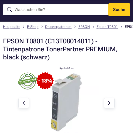
Suche
Menü
Hauptseite
E-Shop
Druckerpatronen
EPSON
Epson T0801
EPSO
EPSON T0801 (C13T08014011) -
Tintenpatrone TonerPartner PREMIUM,
black (schwarz)
Symbol-Foto
- 13%