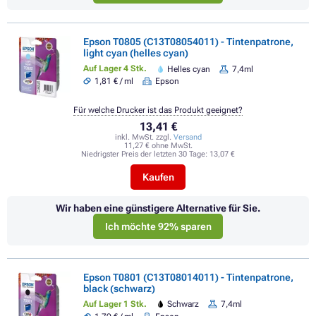
Epson T0805 (C13T08054011) - Tintenpatrone,
light cyan (helles cyan)
Auf Lager 4 Stk.
Helles cyan
7,4ml
1,81 € / ml
Epson
Für welche Drucker ist das Produkt geeignet?
13,41 €
inkl. MwSt. zzgl.
Versand
11,27 € ohne MwSt.
Niedrigster Preis der letzten 30 Tage:
13,07 €
Kaufen
Wir haben eine günstigere Alternative für Sie.
Ich möchte 92% sparen
Epson T0801 (C13T08014011) - Tintenpatrone,
black (schwarz)
Auf Lager 1 Stk.
Schwarz
7,4ml