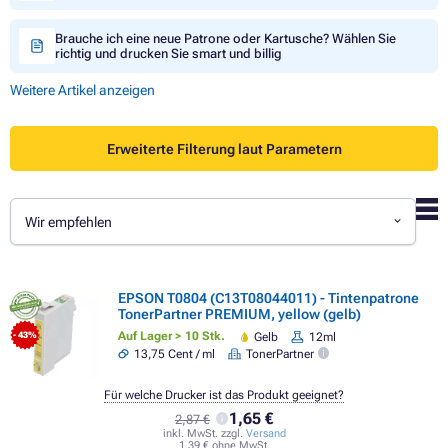
Brauche ich eine neue Patrone oder Kartusche? Wählen Sie
richtig und drucken Sie smart und billig
Weitere Artikel anzeigen
Erweiterte Filterung laut Parametern
Wir empfehlen
EPSON T0804 (C13T08044011) - Tintenpatrone
TonerPartner PREMIUM, yellow (gelb)
Auf Lager > 10 Stk.
Gelb
12ml
- 43%
13,75 Cent / ml
TonerPartner
Für welche Drucker ist das Produkt geeignet?
1,65 €
2,87 €
inkl. MwSt. zzgl.
Versand
1,39 € ohne MwSt.