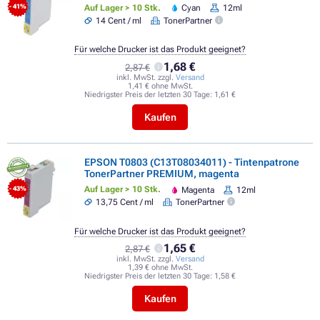
Auf Lager > 10 Stk.
Cyan
12ml
- 41%
14 Cent / ml
TonerPartner
Für welche Drucker ist das Produkt geeignet?
1,68 €
2,87 €
inkl. MwSt. zzgl.
Versand
1,41 € ohne MwSt.
Niedrigster Preis der letzten 30 Tage:
1,61 €
Kaufen
EPSON T0803 (C13T08034011) - Tintenpatrone
TonerPartner PREMIUM, magenta
Auf Lager > 10 Stk.
Magenta
12ml
- 43%
13,75 Cent / ml
TonerPartner
Für welche Drucker ist das Produkt geeignet?
1,65 €
2,87 €
inkl. MwSt. zzgl.
Versand
1,39 € ohne MwSt.
Niedrigster Preis der letzten 30 Tage:
1,58 €
Kaufen