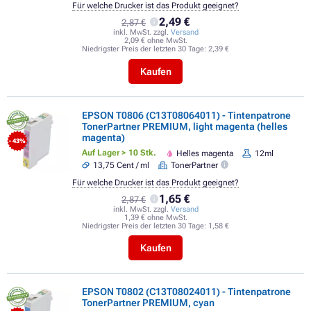
Für welche Drucker ist das Produkt geeignet?
2,49 €
2,87 €
inkl. MwSt. zzgl.
Versand
2,09 € ohne MwSt.
Niedrigster Preis der letzten 30 Tage:
2,39 €
Kaufen
EPSON T0806 (C13T08064011) - Tintenpatrone
TonerPartner PREMIUM, light magenta (helles
magenta)
- 43%
Auf Lager > 10 Stk.
Helles magenta
12ml
13,75 Cent / ml
TonerPartner
Für welche Drucker ist das Produkt geeignet?
1,65 €
2,87 €
inkl. MwSt. zzgl.
Versand
1,39 € ohne MwSt.
Niedrigster Preis der letzten 30 Tage:
1,58 €
Kaufen
EPSON T0802 (C13T08024011) - Tintenpatrone
TonerPartner PREMIUM, cyan