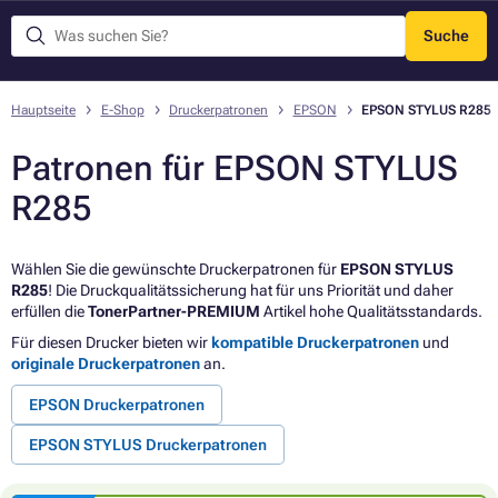
Suche
Menü
Hauptseite
E-Shop
Druckerpatronen
EPSON
EPSON STYLUS R285
Patronen für EPSON STYLUS
R285
Wählen Sie die gewünschte Druckerpatronen für
EPSON STYLUS
R285
! Die Druckqualitätssicherung hat für uns Priorität und daher
erfüllen die
TonerPartner-PREMIUM
Artikel hohe Qualitätsstandards.
Für diesen Drucker bieten wir
kompatible Druckerpatronen
und
originale Druckerpatronen
an.
EPSON Druckerpatronen
EPSON STYLUS Druckerpatronen