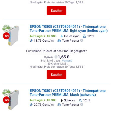
Niedrigster Preis der letzten 30 Tage:
1,58 €
Kaufen
EPSON T0805 (C13T08054011) - Tintenpatrone
TonerPartner PREMIUM, light cyan (helles cyan)
Auf Lager > 10 Stk.
Helles cyan
12ml
- 43%
13,75 Cent / ml
TonerPartner
Für welche Drucker ist das Produkt geeignet?
1,65 €
2,87 €
inkl. MwSt. zzgl.
Versand
1,39 € ohne MwSt.
Niedrigster Preis der letzten 30 Tage:
1,58 €
Kaufen
EPSON T0801 (C13T08014011) - Tintenpatrone
TonerPartner PREMIUM, black (schwarz)
Auf Lager > 10 Stk.
Schwarz
12ml
- 13%
20,75 Cent / ml
TonerPartner