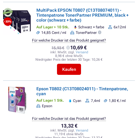
MultiPack EPSON T0807 (C13T08074011) -
Tintenpatrone TonerPartner PREMIUM, black +
color (schwarz + farbe)
- 33%
Auf Lager > 10 Stk.
Schwarz + farbe
6x12ml
14,85 Cent / ml
TonerPartner
Für welche Drucker ist das Produkt geeignet?
10,69 €
15,93 €
inkl. MwSt. zzgl.
Versand
8,98 € ohne MwSt.
Niedrigster Preis der letzten 30 Tage:
10,26 €
Kaufen
Epson T0802 (C13T08024011) - Tintenpatrone,
cyan
Auf Lager 1 Stk.
Cyan
7,4ml
1,80 € / ml
Epson
Für welche Drucker ist das Produkt geeignet?
13,32 €
inkl. MwSt. zzgl.
Versand
11,19 € ohne MwSt.
Niedrigster Preis der letzten 30 Tage:
13,32 €