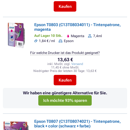
Kaufen
Epson T0803 (C13T08034011) - Tintenpatrone,
magenta
Auf Lager 10 Stk.
Magenta
7,4ml
1,84 € / ml
Epson
Für welche Drucker ist das Produkt geeignet?
13,63 €
inkl. MwSt. zzgl.
Versand
11,45 € ohne MwSt.
Niedrigster Preis der letzten 30 Tage:
13,63 €
Kaufen
Wir haben eine günstigere Alternative für Sie.
Ich möchte 93% sparen
Epson T0807 (C13T08074021) - Tintenpatrone,
black + color (schwarz + farbe)