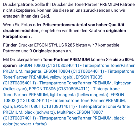
Druckerpatrone. Sollte Ihr Drucker die TonerPartner PREMIUM Patrone
nicht akzeptieren, können Sie diese an uns zurücksenden und wir
erstatten Ihnen das Geld.
Wenn Sie Fotos oder
Präsentationsmaterial von hoher Qualität
drucken möchten
, empfehlen wir Ihnen den Kauf von
originalen
Farbpatronen
.
Für den Drucker EPSON STYLUS R285 bieten wir 7 kompatible
Patronen und 9 Originalpatronen an.
Mit Druckerpatronen
TonerPartner PREMIUM
können Sie
bis zu 80%
sparen
EPSON T0803 (C13T08034011) - Tintenpatrone TonerPartner
PREMIUM, magenta
,
EPSON T0804 (C13T08044011) - Tintenpatrone
TonerPartner PREMIUM, yellow (gelb)
,
EPSON T0805
(C13T08054011) - Tintenpatrone TonerPartner PREMIUM, light cyan
(helles cyan)
,
EPSON T0806 (C13T08064011) - Tintenpatrone
TonerPartner PREMIUM, light magenta (helles magenta)
,
EPSON
T0802 (C13T08024011) - Tintenpatrone TonerPartner PREMIUM,
cyan
,
EPSON T0801 (C13T08014011) - Tintenpatrone TonerPartner
PREMIUM, black (schwarz)
,
MultiPack EPSON T0807
(C13T08074011) - Tintenpatrone TonerPartner PREMIUM, black +
color (schwarz + farbe)