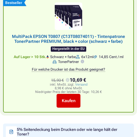
Bestseller
MultiPack EPSON T0807 (C13T08074011) - Tintenpatrone
TonerPartner PREMIUM, black + color (schwarz + farbe)
Hergestellt in der EU
Auf Lager > 10 Stk.
Schwarz + farbe
6x12ml
14,85 Cent / ml
TonerPartner
Für welche Drucker ist das Produkt geeignet?
10,69 €
15,93 €
inkl. MwSt. zzgl.
Versand
8,98 € ohne MwSt.
Niedrigster Preis der letzten 30 Tage:
10,26 €
Kaufen
5% Seitendeckung beim Drucken oder wie lange hält der
Toner?