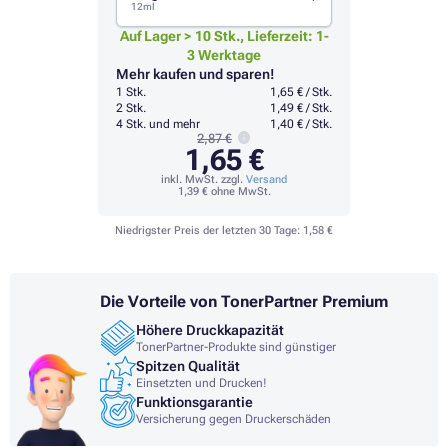
12ml
Auf Lager > 10 Stk., Lieferzeit: 1-
3 Werktage
Mehr kaufen und sparen!
1 Stk.
1,65 € / Stk.
2 Stk.
1,49 € / Stk.
4 Stk. und mehr
1,40 € / Stk.
2,87 €
1,65 €
inkl. MwSt. zzgl.
Versand
1,39 €
ohne MwSt.
Niedrigster Preis der letzten 30 Tage:
1,58 €
Die Vorteile von TonerPartner Premium
Höhere Druckkapazität
TonerPartner-Produkte sind günstiger
Spitzen Qualität
Einsetzten und Drucken!
Funktionsgarantie
Versicherung gegen Druckerschäden