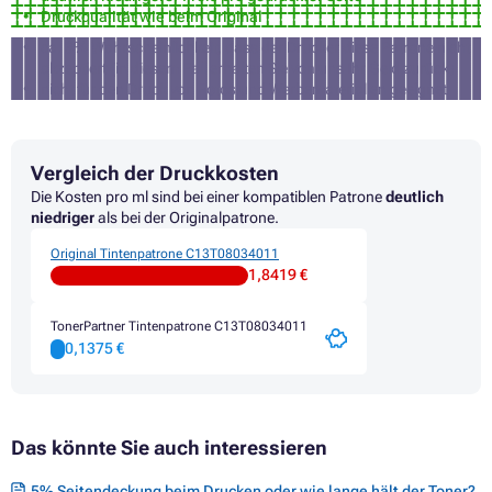
Druckqualität wie beim Original
Druckerpatronen EPSON STYLUS PHOTO RX685
Druckerpatronen EPSON STYLUS R265
ca. 3% Wahrscheinlichkeit, dass der Drucker diese Patrone nicht
Druckerpatronen EPSON STYLUS R285
akzeptiert (in diesem Fall erhalten Sie von uns Ihr Geld zurück)
Druckerpatronen EPSON STYLUS R360
nicht für den Druck von Fotos und Werbematerialien geeignet
Druckerpatronen EPSON STYLUS S20
Vergleich der Druckkosten
Die Kosten pro ml sind bei einer kompatiblen Patrone
deutlich
niedriger
als bei der Originalpatrone.
Original Tintenpatrone C13T08034011
1,8419 €
TonerPartner Tintenpatrone C13T08034011
0,1375 €
Das könnte Sie auch interessieren
5% Seitendeckung beim Drucken oder wie lange hält der Toner?