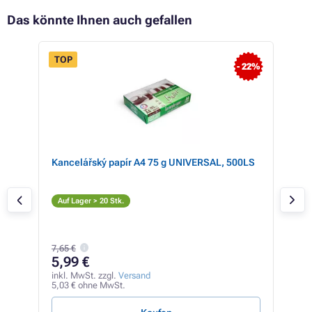
Das könnte Ihnen auch gefallen
TOP
- 22%
 14%
r
Kancelářský papír A4 75 g UNIVERSAL, 500LS
EPS
tner
Tin
(gel
Ge
Auf Lager > 20 Stk.
Auf
2,49
7,65 €
2,
5,99 €
inkl
1,82
inkl. MwSt. zzgl.
Versand
5,03 € ohne MwSt.
12,06