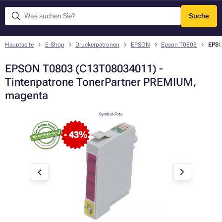
Suche
Menü
Hauptseite
E-Shop
Druckerpatronen
EPSON
Epson T0803
EPSO
EPSON T0803 (C13T08034011) -
Tintenpatrone TonerPartner PREMIUM,
magenta
Symbol-Foto
- 43%