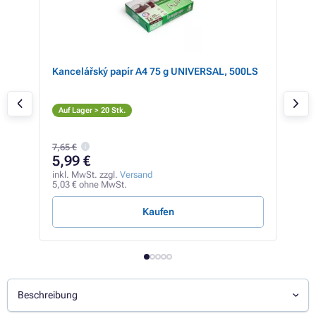
 36%
Kancelářský papír A4 75 g UNIVERSAL, 500LS
Kyo
(sc
S
Auf Lager > 20 Stk.
Auf
7,65 €
98
5,99 €
inkl
83,0
inkl. MwSt. zzgl.
Versand
5,03 € ohne MwSt.
0,66 
Kaufen
Beschreibung