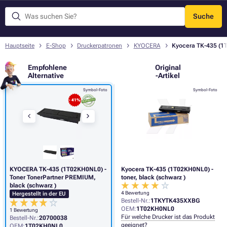
Suche
Menü
Hauptseite
E-Shop
Druckerpatronen
KYOCERA
Kyocera TK-435 (1T
Empfohlene
Original
Alternative
-Artikel
Symbol-Foto
Symbol-Foto
- 41%
KYOCERA TK-435 (1T02KH0NL0) -
Kyocera TK-435 (1T02KH0NL0) -
Toner TonerPartner PREMIUM,
toner, black (schwarz )
black (schwarz )
4 Bewertung
Hergestellt in der EU
Bestell-Nr.:
1TKYTK435XXBG
OEM:
1T02KH0NL0
1 Bewertung
Für welche Drucker ist das Produkt
Bestell-Nr.:
20700038
geeignet?
OEM:
1T02KH0NL0