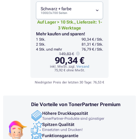
Schwarz + farbe
1000/3x700 Seiten
Auf Lager > 10 Stk., Lieferzeit: 1-
3 Werktage
Mehr kaufen und sparen!
1 Stk.
90,34 € / Stk.
2 Stk.
81,31 € / Stk.
4 Stk. und mehr
76,79 € / Stk.
149,83 €
90,34 €
inkl. MwSt. zzgl.
Versand
75,92 €
ohne MwSt.
Niedrigster Preis der letzten 30 Tage:
76,53 €
Die Vorteile von TonerPartner Premium
Höhere Druckkapazität
TonerPartner-Produkte sind günstiger
Spitzen Qualität
Einsetzten und Drucken!
Funktionsgarantie