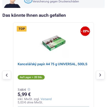
Versicherung gegen Druckerschäden
Das könnte Ihnen auch gefallen
TOP
- 22%
Kancelářský papír A4 75 g UNIVERSAL, 500LS
Ton
(W2
S
Auf Lager > 20 Stk.
Auf
40,0
7,65 €
27
5,99 €
inkl
22,7
inkl. MwSt. zzgl.
Versand
5,03 € ohne MwSt.
2,71 