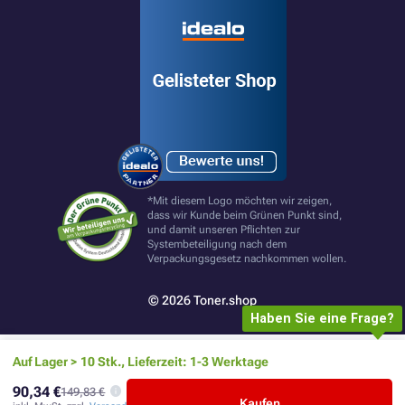
*Mit diesem Logo möchten wir zeigen,
dass wir Kunde beim Grünen Punkt sind,
und damit unseren Pflichten zur
Systembeteiligung nach dem
Verpackungsgesetz nachkommen wollen.
© 2026 Toner.shop
Haben Sie eine Frage?
Auf Lager > 10 Stk., Lieferzeit: 1-3 Werktage
90,34 €
149,83 €
Kaufen