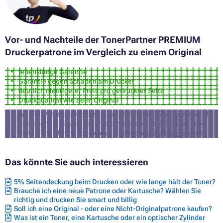
Vor- und Nachteile der TonerPartner PREMIUM
Druckerpatrone im Vergleich zu einem Original
lebenslange Garantie
Garantie gegen Schäden am Drucker
deutlich niedrigerer Preis pro gedruckter Seite
Druckqualität wie beim Original
ca. 3% Wahrscheinlichkeit, dass der Drucker diese Patrone nicht
akzeptiert (in diesem Fall erhalten Sie von uns Ihr Geld zurück)
nicht für den Druck von Fotos und Werbematerialien geeignet
Das könnte Sie auch interessieren
5% Seitendeckung beim Drucken oder wie lange hält der Toner?
Brauche ich eine neue Patrone oder Kartusche? Wählen Sie
richtig und drucken Sie smart und billig
Soll ich eine Original - oder eine Nicht-Originalpatrone kaufen?
Was ist ein Toner, eine Kartusche oder ein optischer Zylinder