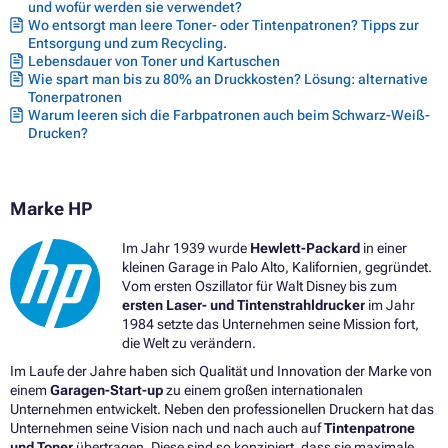
und wofür werden sie verwendet?
Wo entsorgt man leere Toner- oder Tintenpatronen? Tipps zur
Entsorgung und zum Recycling.
Lebensdauer von Toner und Kartuschen
Wie spart man bis zu 80% an Druckkosten? Lösung: alternative
Tonerpatronen
Warum leeren sich die Farbpatronen auch beim Schwarz-Weiß-
Drucken?
Marke HP
Im Jahr 1939 wurde
Hewlett-Packard
in einer
kleinen Garage in Palo Alto, Kalifornien, gegründet.
Vom ersten Oszillator für Walt Disney bis zum
ersten Laser- und Tintenstrahldrucker
im Jahr
1984 setzte das Unternehmen seine Mission fort,
die Welt zu verändern.
Im Laufe der Jahre haben sich Qualität und Innovation der Marke von
einem
Garagen-Start-up
zu einem großen internationalen
Unternehmen entwickelt. Neben den professionellen Druckern hat das
Unternehmen seine Vision nach und nach auch auf
Tintenpatrone
und Toner
übertragen. Diese sind so konzipiert, dass sie maximale