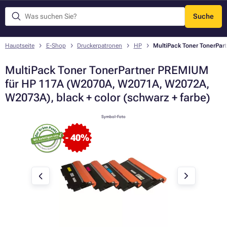
Suche
Menü
Hauptseite
E-Shop
Druckerpatronen
HP
MultiPack Toner TonerPar
MultiPack Toner TonerPartner PREMIUM
für HP 117A (W2070A, W2071A, W2072A,
W2073A), black + color (schwarz + farbe)
Symbol-Foto
- 40%