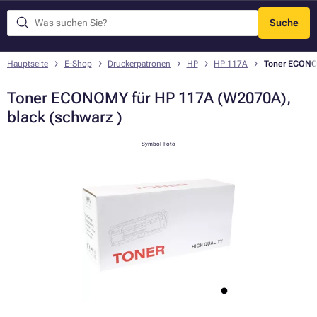
Suche
Menü
Hauptseite
E-Shop
Druckerpatronen
HP
HP 117A
Toner ECONOM
Toner ECONOMY für HP 117A (W2070A),
black (schwarz )
Symbol-Foto