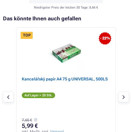
Niedrigster Preis der letzten 30 Tage:
8,66 €
Das könnte Ihnen auch gefallen
TOP
- 22%
Kancelářský papír A4 75 g UNIVERSAL, 500LS
Ton
mag
M
Auf Lager > 20 Stk.
Auf
7,65 €
8,
5,99 €
inkl
7,52
inkl. MwSt. zzgl.
Versand