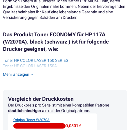
Form von Tonern aus unserer TonerPartner PREMIUM-Linie, deren
Ergebnisse den Originalen nahe kommen. Neben der hervorragenden
Qualität beinhaltet Ihr Kauf eine lebenslange Garantie und eine
Versicherung gegen Schäden am Drucker.
Das Produkt Toner ECONOMY für HP 117A
(W2070A), black (schwarz ) ist für folgende
Drucker geeignet, wie:
Toner HP COLOR LASER 150 SERIES
Toner HP COLOR LASER 150A
Toner HP COLOR LASER 150NW
Mehr anzeigen
Toner HP COLOR LASER MFP 150
Toner HP COLOR LASER MFP 170 SERIES
Toner HP COLOR LASER MFP 178
Toner HP COLOR LASER MFP 178NW
Vergleich der Druckkosten
Toner HP COLOR LASER MFP 178NWG
Toner HP COLOR LASER MFP 179
Der Druckpreis pro Seite ist mit einer kompatiblen Patrone
Toner HP COLOR LASER MFP 179FNG
deutlich niedriger
als mit der Originalpatrone.
Toner HP COLOR LASER MFP 179FNW
Original Toner W2070A
Toner HP COLOR LASER MFP 179FWG
0,0501 €