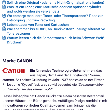
Soll ich eine Original - oder eine Nicht-Originalpatrone kaufen?
Druckerpatronen CANON S400X
Was ist ein Toner, eine Kartusche oder ein optischer Zylinder
Druckerpatronen CANON S520X
und wofür werden sie verwendet?
Druckerpatronen CANON S800
Wo entsorgt man leere Toner- oder Tintenpatronen? Tipps zur
Druckerpatronen CANON S820
Entsorgung und zum Recycling.
Druckerpatronen CANON S820 SERIES
Lebensdauer von Toner und Kartuschen
Druckerpatronen CANON S820D
Wie spart man bis zu 80% an Druckkosten? Lösung: alternative
Druckerpatronen CANON S830D
Tonerpatronen
Druckerpatronen CANON S900
Warum leeren sich die Farbpatronen auch beim Schwarz-Weiß-
Druckerpatronen CANON S9000
Drucken?
Marke CANON
Ein führendes Technologie-Unternehmen,
das
aus Japan, dem Land der aufgehenden Sonne,
stammt. Seit seiner Gründung im Jahr 1937 hält es an seiner Firmen-
Philosophie "Kyosei" fest, was so viel bedeutet wie
"Zusammen leben
und arbeiten für das Gemeinwohl"
.
Diese Philosophie hat Canon Drucker zu einem beliebten Bestandteil
unserer Häuser und Büros gemacht. Auffälliges Design kombiniert mit
Innovationen von hoher Qualität
- gemeinsam bringen sie die