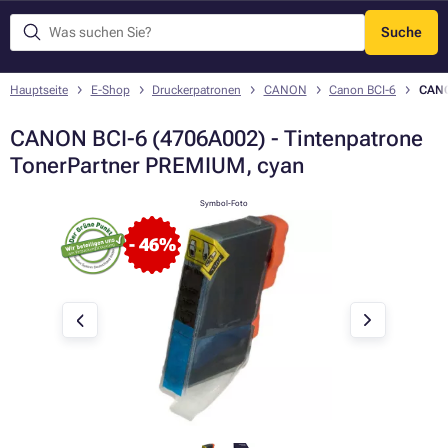
Suche
Menü
Hauptseite
E-Shop
Druckerpatronen
CANON
Canon BCI-6
CANO
CANON BCI-6 (4706A002) - Tintenpatrone
TonerPartner PREMIUM, cyan
Symbol-Foto
- 46%