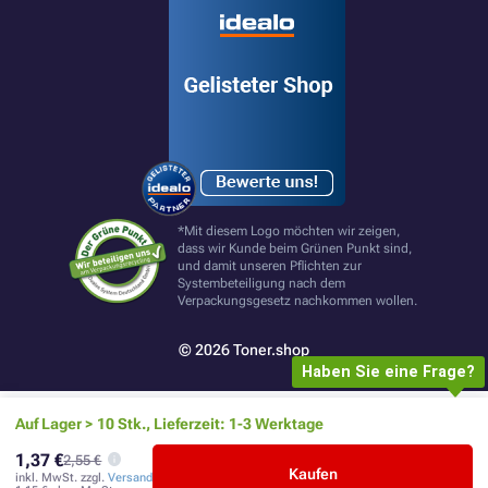
*Mit diesem Logo möchten wir zeigen,
dass wir Kunde beim Grünen Punkt sind,
und damit unseren Pflichten zur
Systembeteiligung nach dem
Verpackungsgesetz nachkommen wollen.
© 2026 Toner.shop
Haben Sie eine Frage?
Auf Lager > 10 Stk., Lieferzeit: 1-3 Werktage
1,37 €
2,55 €
Kaufen
inkl. MwSt. zzgl.
Versand