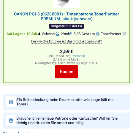
CANON PGI-5 (0628B001) - Tintenpatrone TonerPartner
PREMIUM, black (schwarz)
Hergestellt in der EU
Auf Lager > 10 Stk.
Schwarz
29ml
8,93 Cent / ml
TonerPartner
Für welche Drucker ist das Produkt geeignet?
2,59 €
inkl. MwSt. zzgl.
Versand
2,18 € ohne MwSt.
Niedrigster Preis der letzten 30 Tage:
2,49 €
Kaufen
5% Seitendeckung beim Drucken oder wie lange hält der
Toner?
Brauche ich eine neue Patrone oder Kartusche? Wählen Sie
richtig und drucken Sie smart und billig