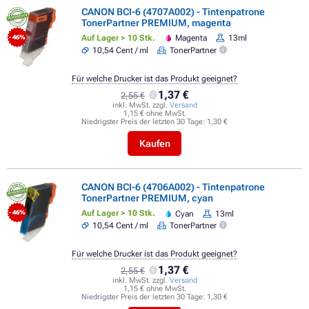
CANON BCI-6 (4707A002) - Tintenpatrone
TonerPartner PREMIUM, magenta
Auf Lager > 10 Stk.
Magenta
13ml
- 46%
10,54 Cent / ml
TonerPartner
Für welche Drucker ist das Produkt geeignet?
1,37 €
2,55 €
inkl. MwSt. zzgl.
Versand
1,15 € ohne MwSt.
Niedrigster Preis der letzten 30 Tage:
1,30 €
Kaufen
CANON BCI-6 (4706A002) - Tintenpatrone
TonerPartner PREMIUM, cyan
Auf Lager > 10 Stk.
Cyan
13ml
- 46%
10,54 Cent / ml
TonerPartner
Für welche Drucker ist das Produkt geeignet?
1,37 €
2,55 €
inkl. MwSt. zzgl.
Versand
1,15 € ohne MwSt.
Niedrigster Preis der letzten 30 Tage:
1,30 €