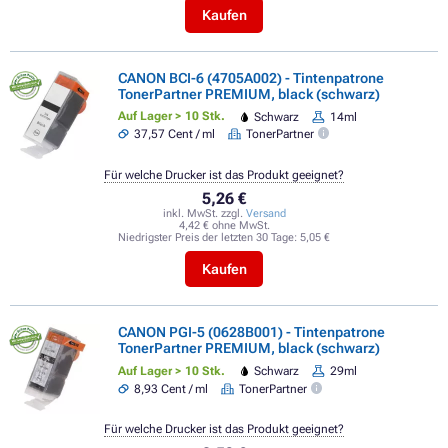
Kaufen
CANON BCI-6 (4705A002) - Tintenpatrone
TonerPartner PREMIUM, black (schwarz)
Auf Lager > 10 Stk.
Schwarz
14ml
37,57 Cent / ml
TonerPartner
Für welche Drucker ist das Produkt geeignet?
5,26 €
inkl. MwSt. zzgl.
Versand
4,42 € ohne MwSt.
Niedrigster Preis der letzten 30 Tage:
5,05 €
Kaufen
CANON PGI-5 (0628B001) - Tintenpatrone
TonerPartner PREMIUM, black (schwarz)
Auf Lager > 10 Stk.
Schwarz
29ml
8,93 Cent / ml
TonerPartner
Für welche Drucker ist das Produkt geeignet?