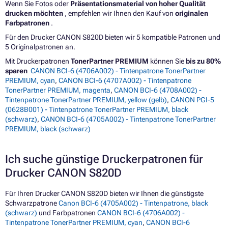
Wenn Sie Fotos oder
Präsentationsmaterial von hoher Qualität
drucken möchten
, empfehlen wir Ihnen den Kauf von
originalen
Farbpatronen
.
Für den Drucker CANON S820D bieten wir 5 kompatible Patronen und
5 Originalpatronen an.
Mit Druckerpatronen
TonerPartner PREMIUM
können Sie
bis zu 80%
sparen
CANON BCI-6 (4706A002) - Tintenpatrone TonerPartner
PREMIUM, cyan
,
CANON BCI-6 (4707A002) - Tintenpatrone
TonerPartner PREMIUM, magenta
,
CANON BCI-6 (4708A002) -
Tintenpatrone TonerPartner PREMIUM, yellow (gelb)
,
CANON PGI-5
(0628B001) - Tintenpatrone TonerPartner PREMIUM, black
(schwarz)
,
CANON BCI-6 (4705A002) - Tintenpatrone TonerPartner
PREMIUM, black (schwarz)
Ich suche günstige Druckerpatronen für
Drucker CANON S820D
Für Ihren Drucker CANON S820D bieten wir Ihnen die günstigste
Schwarzpatrone
Canon BCI-6 (4705A002) - Tintenpatrone, black
(schwarz)
und Farbpatronen
CANON BCI-6 (4706A002) -
Tintenpatrone TonerPartner PREMIUM, cyan
,
CANON BCI-6