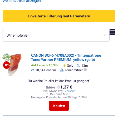
Weitere Artikel anzeigen
Erweiterte Filterung laut Parametern
Wir empfehlen
CANON BCI-6 (4708A002) - Tintenpatrone
TonerPartner PREMIUM, yellow (gelb)
Auf Lager > 10 Stk.
Gelb
13ml
- 46%
10,54 Cent / ml
TonerPartner
Für welche Drucker ist das Produkt geeignet?
1,37 €
2,55 €
inkl. MwSt. zzgl.
Versand
1,15 € ohne MwSt.
Niedrigster Preis der letzten 30 Tage:
1,30 €
Kaufen