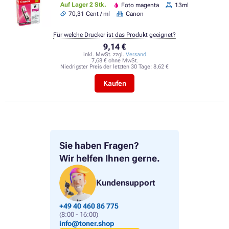
Auf Lager 2 Stk.
Foto magenta
13ml
70,31 Cent / ml
Canon
Für welche Drucker ist das Produkt geeignet?
9,14 €
inkl. MwSt. zzgl.
Versand
7,68 € ohne MwSt.
Niedrigster Preis der letzten 30 Tage:
8,62 €
Kaufen
Sie haben Fragen?
Wir helfen Ihnen gerne.
Kundensupport
+49 40 460 86 775
(8:00 - 16:00)
info@toner.shop