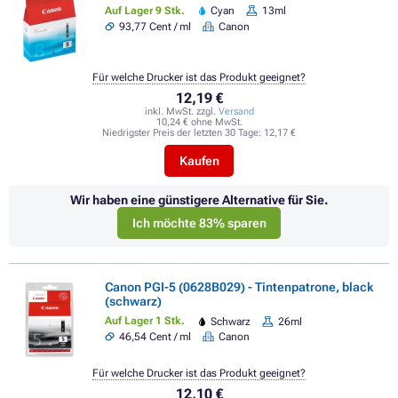
Auf Lager 9 Stk.
Cyan
13ml
93,77 Cent / ml
Canon
Für welche Drucker ist das Produkt geeignet?
12,19 €
inkl. MwSt. zzgl.
Versand
10,24 € ohne MwSt.
Niedrigster Preis der letzten 30 Tage:
12,17 €
Kaufen
Wir haben eine günstigere Alternative für Sie.
Ich möchte 83% sparen
Canon PGI-5 (0628B029) - Tintenpatrone, black
(schwarz)
Auf Lager 1 Stk.
Schwarz
26ml
46,54 Cent / ml
Canon
Für welche Drucker ist das Produkt geeignet?
12,10 €