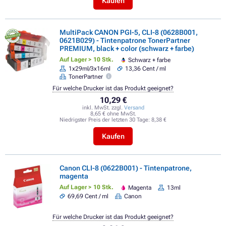
Kaufen
MultiPack CANON PGI-5, CLI-8 (0628B001,
0621B029) - Tintenpatrone TonerPartner
PREMIUM, black + color (schwarz + farbe)
Auf Lager > 10 Stk.
Schwarz + farbe
1x29ml/3x16ml
13,36 Cent / ml
TonerPartner
Für welche Drucker ist das Produkt geeignet?
10,29 €
inkl. MwSt. zzgl.
Versand
8,65 € ohne MwSt.
Niedrigster Preis der letzten 30 Tage:
8,38 €
Kaufen
Canon CLI-8 (0622B001) - Tintenpatrone,
magenta
Auf Lager > 10 Stk.
Magenta
13ml
69,69 Cent / ml
Canon
Für welche Drucker ist das Produkt geeignet?