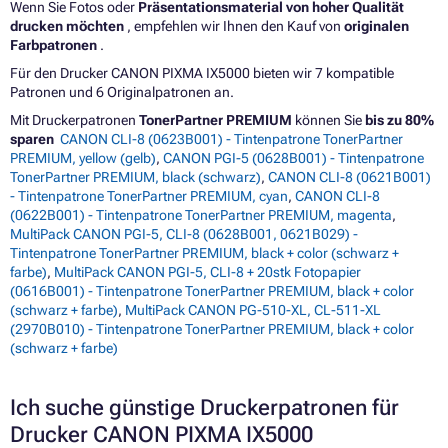
Wenn Sie Fotos oder
Präsentationsmaterial von hoher Qualität
drucken möchten
, empfehlen wir Ihnen den Kauf von
originalen
Farbpatronen
.
Für den Drucker CANON PIXMA IX5000 bieten wir 7 kompatible
Patronen und 6 Originalpatronen an.
Mit Druckerpatronen
TonerPartner PREMIUM
können Sie
bis zu 80%
sparen
CANON CLI-8 (0623B001) - Tintenpatrone TonerPartner
PREMIUM, yellow (gelb)
,
CANON PGI-5 (0628B001) - Tintenpatrone
TonerPartner PREMIUM, black (schwarz)
,
CANON CLI-8 (0621B001)
- Tintenpatrone TonerPartner PREMIUM, cyan
,
CANON CLI-8
(0622B001) - Tintenpatrone TonerPartner PREMIUM, magenta
,
MultiPack CANON PGI-5, CLI-8 (0628B001, 0621B029) -
Tintenpatrone TonerPartner PREMIUM, black + color (schwarz +
farbe)
,
MultiPack CANON PGI-5, CLI-8 + 20stk Fotopapier
(0616B001) - Tintenpatrone TonerPartner PREMIUM, black + color
(schwarz + farbe)
,
MultiPack CANON PG-510-XL, CL-511-XL
(2970B010) - Tintenpatrone TonerPartner PREMIUM, black + color
(schwarz + farbe)
Ich suche günstige Druckerpatronen für
Drucker CANON PIXMA IX5000