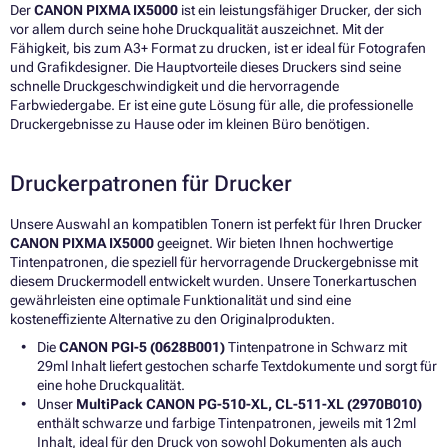
Der
CANON PIXMA IX5000
ist ein leistungsfähiger Drucker, der sich
vor allem durch seine hohe Druckqualität auszeichnet. Mit der
Fähigkeit, bis zum A3+ Format zu drucken, ist er ideal für Fotografen
und Grafikdesigner. Die Hauptvorteile dieses Druckers sind seine
schnelle Druckgeschwindigkeit und die hervorragende
Farbwiedergabe. Er ist eine gute Lösung für alle, die professionelle
Druckergebnisse zu Hause oder im kleinen Büro benötigen.
Druckerpatronen für Drucker
Unsere Auswahl an kompatiblen Tonern ist perfekt für Ihren Drucker
CANON PIXMA IX5000
geeignet. Wir bieten Ihnen hochwertige
Tintenpatronen, die speziell für hervorragende Druckergebnisse mit
diesem Druckermodell entwickelt wurden. Unsere Tonerkartuschen
gewährleisten eine optimale Funktionalität und sind eine
kosteneffiziente Alternative zu den Originalprodukten.
Die
CANON PGI-5 (0628B001)
Tintenpatrone in Schwarz mit
29ml Inhalt liefert gestochen scharfe Textdokumente und sorgt für
eine hohe Druckqualität.
Unser
MultiPack CANON PG-510-XL, CL-511-XL (2970B010)
enthält schwarze und farbige Tintenpatronen, jeweils mit 12ml
Inhalt, ideal für den Druck von sowohl Dokumenten als auch