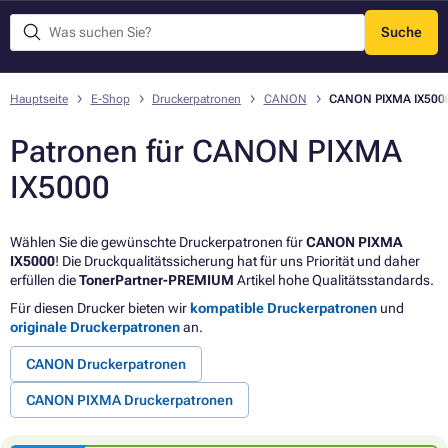
Suche
Menü
Hauptseite
E-Shop
Druckerpatronen
CANON
CANON PIXMA IX500
Patronen für CANON PIXMA
IX5000
Wählen Sie die gewünschte Druckerpatronen für
CANON PIXMA
IX5000
! Die Druckqualitätssicherung hat für uns Priorität und daher
erfüllen die
TonerPartner-PREMIUM
Artikel hohe Qualitätsstandards.
Für diesen Drucker bieten wir
kompatible Druckerpatronen
und
originale Druckerpatronen
an.
CANON Druckerpatronen
CANON PIXMA Druckerpatronen