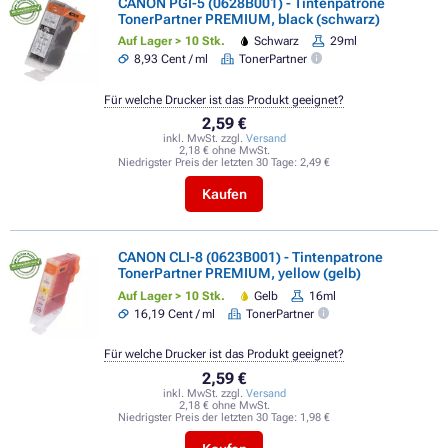
CANON PGI-5 (0628B001) - Tintenpatrone
TonerPartner PREMIUM, black (schwarz)
Auf Lager > 10 Stk.
Schwarz
29ml
8,93 Cent / ml
TonerPartner
Für welche Drucker ist das Produkt geeignet?
2,59 €
inkl. MwSt. zzgl.
Versand
2,18 € ohne MwSt.
Niedrigster Preis der letzten 30 Tage:
2,49 €
Kaufen
CANON CLI-8 (0623B001) - Tintenpatrone
TonerPartner PREMIUM, yellow (gelb)
Auf Lager > 10 Stk.
Gelb
16ml
16,19 Cent / ml
TonerPartner
Für welche Drucker ist das Produkt geeignet?
2,59 €
inkl. MwSt. zzgl.
Versand
2,18 € ohne MwSt.
Niedrigster Preis der letzten 30 Tage:
1,98 €