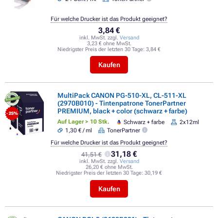
Für welche Drucker ist das Produkt geeignet?
3,84 €
inkl. MwSt. zzgl.
Versand
3,23 € ohne MwSt.
Niedrigster Preis der letzten 30 Tage:
3,84 €
Kaufen
MultiPack CANON PG-510-XL, CL-511-XL
(2970B010) - Tintenpatrone TonerPartner
PREMIUM, black + color (schwarz + farbe)
- 25%
Auf Lager > 10 Stk.
Schwarz + farbe
2x12ml
1,30 € / ml
TonerPartner
Für welche Drucker ist das Produkt geeignet?
31,18 €
41,51 €
inkl. MwSt. zzgl.
Versand
26,20 € ohne MwSt.
Niedrigster Preis der letzten 30 Tage:
30,19 €
Kaufen