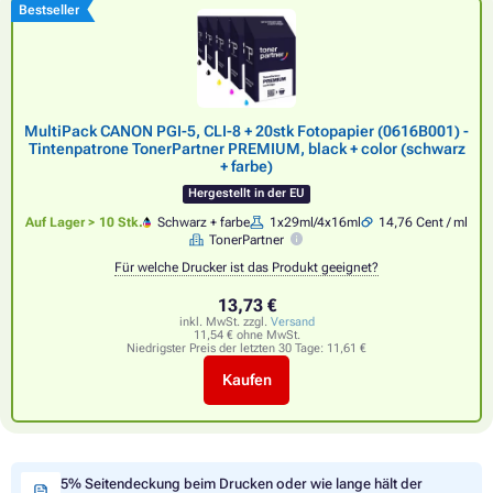
Bestseller
MultiPack CANON PGI-5, CLI-8 + 20stk Fotopapier (0616B001) -
Tintenpatrone TonerPartner PREMIUM, black + color (schwarz
+ farbe)
Hergestellt in der EU
Auf Lager > 10 Stk.
Schwarz + farbe
1x29ml/4x16ml
14,76 Cent / ml
TonerPartner
Für welche Drucker ist das Produkt geeignet?
13,73 €
inkl. MwSt. zzgl.
Versand
11,54 € ohne MwSt.
Niedrigster Preis der letzten 30 Tage:
11,61 €
Kaufen
5% Seitendeckung beim Drucken oder wie lange hält der