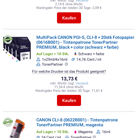
inkl. MwSt. zzgl.
Versand
2,18 € ohne MwSt.
Niedrigster Preis der letzten 30 Tage:
2,09 €
Kaufen
MultiPack CANON PGI-5, CLI-8 + 20stk Fotopapier
(0616B001) - Tintenpatrone TonerPartner
PREMIUM, black + color (schwarz + farbe)
Auf Lager > 10 Stk.
Schwarz + farbe
1x29ml/4x16ml
14,76 Cent / ml
TonerPartner
Für welche Drucker ist das Produkt geeignet?
13,73 €
inkl. MwSt. zzgl.
Versand
11,54 € ohne MwSt.
Niedrigster Preis der letzten 30 Tage:
11,61 €
Kaufen
CANON CLI-8 (0622B001) - Tintenpatrone
TonerPartner PREMIUM, magenta
Auf Lager > 10 Stk.
Magenta
16ml
24 Cent / ml
TonerPartner