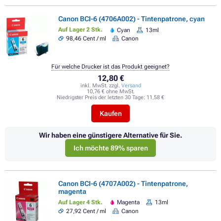
Canon BCI-6 (4706A002) - Tintenpatrone, cyan
Auf Lager 2 Stk.
Cyan
13ml
98,46 Cent / ml
Canon
Für welche Drucker ist das Produkt geeignet?
12,80 €
inkl. MwSt. zzgl.
Versand
10,76 € ohne MwSt.
Niedrigster Preis der letzten 30 Tage:
11,58 €
Kaufen
Wir haben eine günstigere Alternative für Sie.
Ich möchte 89% sparen
Canon BCI-6 (4707A002) - Tintenpatrone,
magenta
Auf Lager 4 Stk.
Magenta
13ml
27,92 Cent / ml
Canon