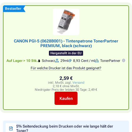
Bestseller
CANON PGI-5 (0628B001) - Tintenpatrone TonerPartner
PREMIUM, black (schwarz)
Hergestellt in der EU
Auf Lager > 10 Stk.
Schwarz
29ml
8,93 Cent / ml
TonerPartner
Für welche Drucker ist das Produkt geeignet?
2,59 €
inkl. MwSt. zzgl.
Versand
2,18 € ohne MwSt.
Niedrigster Preis der letzten 30 Tage:
2,49 €
Kaufen
5% Seitendeckung beim Drucken oder wie lange hält der
Toner?