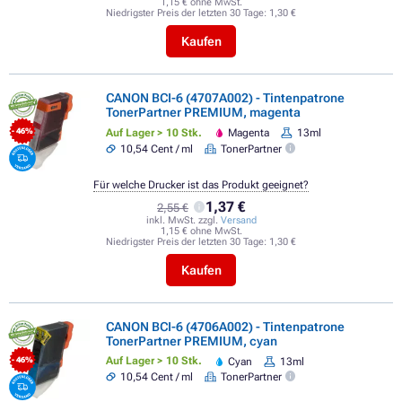
1,15 € ohne MwSt.
Niedrigster Preis der letzten 30 Tage:
1,30 €
Kaufen
CANON BCI-6 (4707A002) - Tintenpatrone
TonerPartner PREMIUM, magenta
Auf Lager > 10 Stk.
Magenta
13ml
- 46%
10,54 Cent / ml
TonerPartner
Für welche Drucker ist das Produkt geeignet?
1,37 €
2,55 €
inkl. MwSt. zzgl.
Versand
1,15 € ohne MwSt.
Niedrigster Preis der letzten 30 Tage:
1,30 €
Kaufen
CANON BCI-6 (4706A002) - Tintenpatrone
TonerPartner PREMIUM, cyan
Auf Lager > 10 Stk.
Cyan
13ml
- 46%
10,54 Cent / ml
TonerPartner