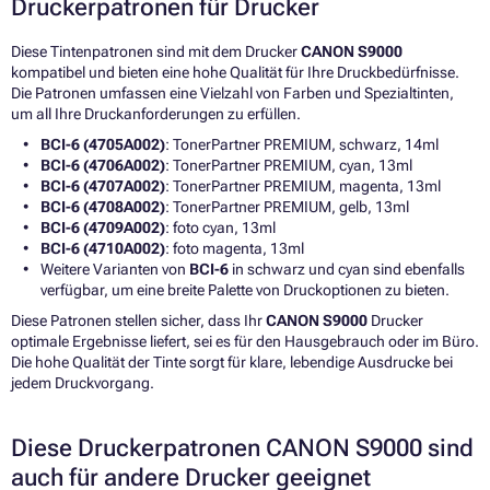
Druckerpatronen für Drucker
Diese Tintenpatronen sind mit dem Drucker
CANON S9000
kompatibel und bieten eine hohe Qualität für Ihre Druckbedürfnisse.
Die Patronen umfassen eine Vielzahl von Farben und Spezialtinten,
um all Ihre Druckanforderungen zu erfüllen.
BCI-6 (4705A002)
: TonerPartner PREMIUM, schwarz, 14ml
BCI-6 (4706A002)
: TonerPartner PREMIUM, cyan, 13ml
BCI-6 (4707A002)
: TonerPartner PREMIUM, magenta, 13ml
BCI-6 (4708A002)
: TonerPartner PREMIUM, gelb, 13ml
BCI-6 (4709A002)
: foto cyan, 13ml
BCI-6 (4710A002)
: foto magenta, 13ml
Weitere Varianten von
BCI-6
in schwarz und cyan sind ebenfalls
verfügbar, um eine breite Palette von Druckoptionen zu bieten.
Diese Patronen stellen sicher, dass Ihr
CANON S9000
Drucker
optimale Ergebnisse liefert, sei es für den Hausgebrauch oder im Büro.
Die hohe Qualität der Tinte sorgt für klare, lebendige Ausdrucke bei
jedem Druckvorgang.
Diese Druckerpatronen CANON S9000 sind
auch für andere Drucker geeignet