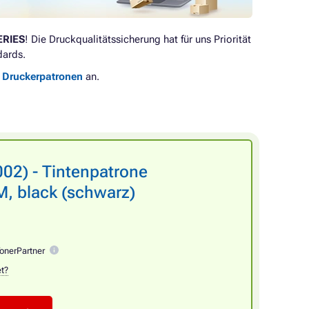
ERIES
! Die Druckqualitätssicherung hat für uns Priorität
dards.
e Druckerpatronen
an.
2) - Tintenpatrone
, black (schwarz)
onerPartner
et?