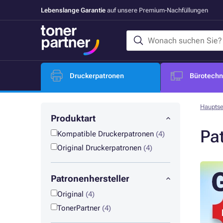
Lebenslange Garantie
auf unsere Premium-Nachfüllungen
Druckerpatronen
Bürotechni
Hauptse
Produktart
Pa
Kompatible Druckerpatronen
(4)
Original Druckerpatronen
(4)
Patronenhersteller
Original
(4)
TonerPartner
(4)