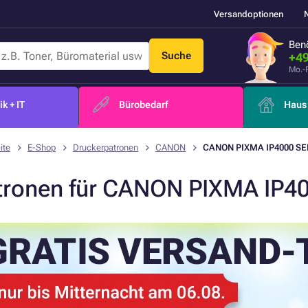
Versandoptionen
Benö
Suche
+49
Mo.-
k + IT
Bürobedarf
Haus 
ite
E-Shop
Druckerpatronen
CANON
CANON PIXMA IP4000 SE
tronen für CANON PIXMA IP4