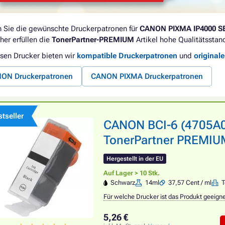
 Sie die gewünschte Druckerpatronen für
CANON PIXMA IP4000 S
her erfüllen die
TonerPartner-PREMIUM
Artikel hohe Qualitätsstan
esen Drucker bieten wir
kompatible Druckerpatronen
und
original
ON Druckerpatronen
CANON PIXMA Druckerpatronen
tseller
CANON BCI-6 (4705A00
TonerPartner PREMIUM
Hergestellt in der EU
Auf Lager > 10 Stk.
Schwarz
14ml
37,57 Cent / ml
T
Für welche Drucker ist das Produkt geeign
5,26 €