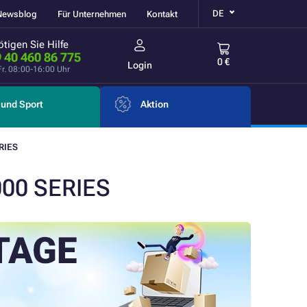
DE
Newsblog
Für Unternehmen
Kontakt
tigen Sie Hilfe
 40 460 86 775
0 €
Login
Fr. 08:00-16:00 Uhr
und Sport
Aktion
RIES
000 SERIES