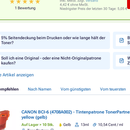
inkl. MwSt. zzgl.
Versand
4,42 € ohne MwSt.
1 Bewertung
Niedrigster Preis der letzten 30 Tage:
5,05 €
5% Seitendeckung beim Drucken oder wie lange hält der
B
Toner?
S
Soll ich eine Original - oder eine Nicht-Originalpatrone
W
kaufen?
Z
e Artikel anzeigen
empfehlen
Nach Namen
Vom günstigsten
Vom teuersten
CANON BCI-6 (4708A002) - Tintenpatrone TonerPartn
yellow (gelb)
Auf Lager > 10 Stk.
Gelb
13ml
10,54 Cent / ml