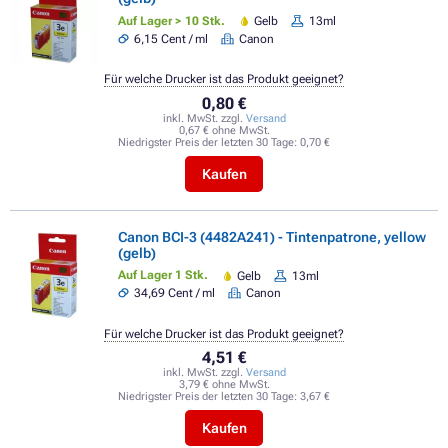
Auf Lager > 10 Stk.
Gelb
13ml
6,15 Cent / ml
Canon
Für welche Drucker ist das Produkt geeignet?
0,80 €
inkl. MwSt. zzgl.
Versand
0,67 € ohne MwSt.
Niedrigster Preis der letzten 30 Tage:
0,70 €
Kaufen
Canon BCI-3 (4482A241) - Tintenpatrone, yellow
(gelb)
Auf Lager 1 Stk.
Gelb
13ml
34,69 Cent / ml
Canon
Für welche Drucker ist das Produkt geeignet?
4,51 €
inkl. MwSt. zzgl.
Versand
3,79 € ohne MwSt.
Niedrigster Preis der letzten 30 Tage:
3,67 €
Kaufen