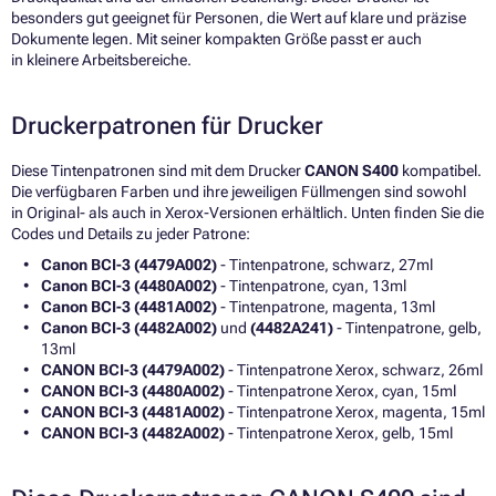
besonders gut geeignet für Personen, die Wert auf klare und präzise
Dokumente legen. Mit seiner kompakten Größe passt er auch
in kleinere Arbeitsbereiche.
Druckerpatronen für Drucker
Diese Tintenpatronen sind mit dem Drucker
CANON S400
kompatibel.
Die verfügbaren Farben und ihre jeweiligen Füllmengen sind sowohl
in Original- als auch in Xerox-Versionen erhältlich. Unten finden Sie die
Codes und Details zu jeder Patrone:
Canon BCI-3 (4479A002)
- Tintenpatrone, schwarz, 27ml
Canon BCI-3 (4480A002)
- Tintenpatrone, cyan, 13ml
Canon BCI-3 (4481A002)
- Tintenpatrone, magenta, 13ml
Canon BCI-3 (4482A002)
und
(4482A241)
- Tintenpatrone, gelb,
13ml
CANON BCI-3 (4479A002)
- Tintenpatrone Xerox, schwarz, 26ml
CANON BCI-3 (4480A002)
- Tintenpatrone Xerox, cyan, 15ml
CANON BCI-3 (4481A002)
- Tintenpatrone Xerox, magenta, 15ml
CANON BCI-3 (4482A002)
- Tintenpatrone Xerox, gelb, 15ml