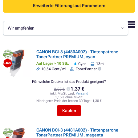
Erweiterte Filterung laut Parametern
Wir empfehlen
CANON BCI-3 (4480A002) - Tintenpatrone
TonerPartner PREMIUM, cyan
Auf Lager > 10 Stk.
Cyan
13ml
- 46%
10,54 Cent / ml
TonerPartner
Für welche Drucker ist das Produkt geeignet?
1,37 €
2,55 €
inkl. MwSt. zzgl.
Versand
1,15 € ohne MwSt.
Niedrigster Preis der letzten 30 Tage:
1,30 €
Kaufen
CANON BCI-3 (4481A002) - Tintenpatrone
TonerPartner PREMIUM, magenta