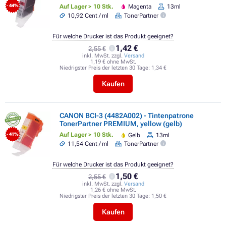
Auf Lager > 10 Stk.
Magenta
13ml
- 44%
10,92 Cent / ml
TonerPartner
Für welche Drucker ist das Produkt geeignet?
1,42 €
2,55 €
inkl. MwSt. zzgl.
Versand
1,19 € ohne MwSt.
Niedrigster Preis der letzten 30 Tage:
1,34 €
Kaufen
CANON BCI-3 (4482A002) - Tintenpatrone
TonerPartner PREMIUM, yellow (gelb)
Auf Lager > 10 Stk.
Gelb
13ml
- 41%
11,54 Cent / ml
TonerPartner
Für welche Drucker ist das Produkt geeignet?
1,50 €
2,55 €
inkl. MwSt. zzgl.
Versand
1,26 € ohne MwSt.
Niedrigster Preis der letzten 30 Tage:
1,50 €
Kaufen