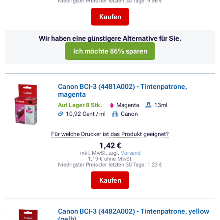
Niedrigster Preis der letzten 30 Tage:
9,56 €
Kaufen
Wir haben eine günstigere Alternative für Sie.
Ich möchte 86% sparen
Canon BCI-3 (4481A002) - Tintenpatrone,
magenta
Auf Lager 8 Stk.
Magenta
13ml
10,92 Cent / ml
Canon
Für welche Drucker ist das Produkt geeignet?
1,42 €
inkl. MwSt. zzgl.
Versand
1,19 € ohne MwSt.
Niedrigster Preis der letzten 30 Tage:
1,23 €
Kaufen
Canon BCI-3 (4482A002) - Tintenpatrone, yellow
(gelb)