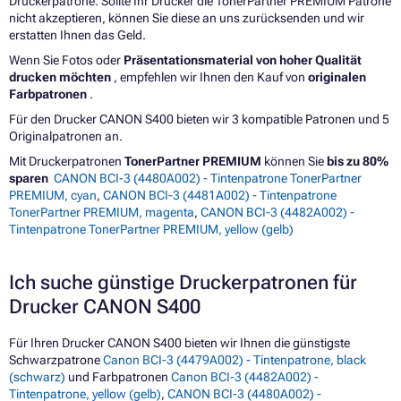
Druckerpatrone. Sollte Ihr Drucker die TonerPartner PREMIUM Patrone
nicht akzeptieren, können Sie diese an uns zurücksenden und wir
erstatten Ihnen das Geld.
Wenn Sie Fotos oder
Präsentationsmaterial von hoher Qualität
drucken möchten
, empfehlen wir Ihnen den Kauf von
originalen
Farbpatronen
.
Für den Drucker CANON S400 bieten wir 3 kompatible Patronen und 5
Originalpatronen an.
Mit Druckerpatronen
TonerPartner PREMIUM
können Sie
bis zu 80%
sparen
CANON BCI-3 (4480A002) - Tintenpatrone TonerPartner
PREMIUM, cyan
,
CANON BCI-3 (4481A002) - Tintenpatrone
TonerPartner PREMIUM, magenta
,
CANON BCI-3 (4482A002) -
Tintenpatrone TonerPartner PREMIUM, yellow (gelb)
Ich suche günstige Druckerpatronen für
Drucker CANON S400
Für Ihren Drucker CANON S400 bieten wir Ihnen die günstigste
Schwarzpatrone
Canon BCI-3 (4479A002) - Tintenpatrone, black
(schwarz)
und Farbpatronen
Canon BCI-3 (4482A002) -
Tintenpatrone, yellow (gelb)
,
CANON BCI-3 (4480A002) -