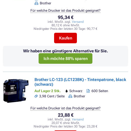
Brother
Für welche Drucker ist das Produkt geeignet?
95,34 €
inkl. MwSt. zzgl.
Versand
80,12 € ohne MwSt.
Niedrigster Preis der letzten 30 Tage:
90,77 €
Kaufen
Wir haben eine günstigere Alternative für Sie.
Ich möchte 88% sparen
Brother LC-123 (LC123BK) - Tintenpatrone, black
(schwarz)
Auf Lager 2 Stk.
Schwarz
600 Seiten
3,98 Cent / Seite
Brother
Für welche Drucker ist das Produkt geeignet?
23,88 €
inkl. MwSt. zzgl.
Versand
20,07 € ohne MwSt.
Niedrigster Preis der letzten 30 Tage:
23,28 €