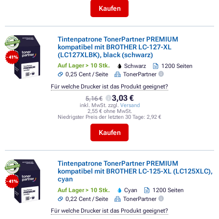
Kaufen
Tintenpatrone TonerPartner PREMIUM
kompatibel mit BROTHER LC-127-XL
(LC127XLBK), black (schwarz)
- 41%
Auf Lager > 10 Stk.
Schwarz
1200 Seiten
0,25 Cent / Seite
TonerPartner
Für welche Drucker ist das Produkt geeignet?
3,03 €
5,16 €
inkl. MwSt. zzgl.
Versand
2,55 € ohne MwSt.
Niedrigster Preis der letzten 30 Tage:
2,92 €
Kaufen
Tintenpatrone TonerPartner PREMIUM
kompatibel mit BROTHER LC-125-XL (LC125XLC),
cyan
- 41%
Auf Lager > 10 Stk.
Cyan
1200 Seiten
0,22 Cent / Seite
TonerPartner
Für welche Drucker ist das Produkt geeignet?