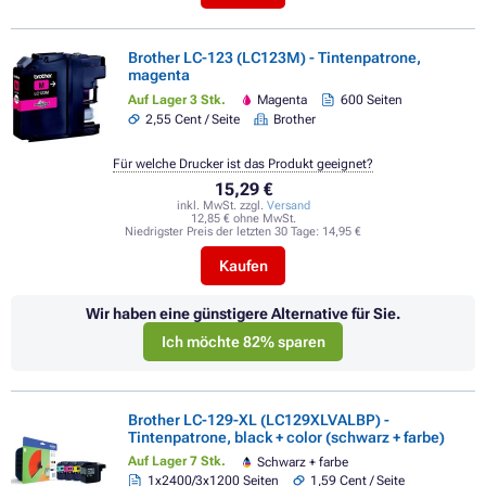
Brother LC-123 (LC123M) - Tintenpatrone,
magenta
Auf Lager 3 Stk.
Magenta
600 Seiten
2,55 Cent / Seite
Brother
Für welche Drucker ist das Produkt geeignet?
15,29 €
inkl. MwSt. zzgl.
Versand
12,85 € ohne MwSt.
Niedrigster Preis der letzten 30 Tage:
14,95 €
Kaufen
Wir haben eine günstigere Alternative für Sie.
Ich möchte 82% sparen
Brother LC-129-XL (LC129XLVALBP) -
Tintenpatrone, black + color (schwarz + farbe)
Auf Lager 7 Stk.
Schwarz + farbe
1x2400/3x1200 Seiten
1,59 Cent / Seite