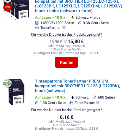
kompatibel mit BROTHER LC-123,LC-125-XL
(LC123BK, LC125XLC, LC125XLM, LC125XLY),
- 7%
black + color (schwarz + farbe)
Auf Lager > 10 Stk.
Schwarz + farbe
1x600/3x1200 Seiten
0,38 Cent / Seite
TonerPartner
Für welche Drucker ist das Produkt geeignet?
15,80 €
16,96 €
inkl. MwSt. zzgl.
Versand
13,28 € ohne MwSt.
Niedrigster Preis der letzten 30 Tage:
14,89 €
Kaufen
Tintenpatrone TonerPartner PREMIUM
kompatibel mit BROTHER LC-123 (LC123BK),
black (schwarz)
Auf Lager > 10 Stk.
Schwarz
600 Seiten
1,36 Cent / Seite
TonerPartner
Für welche Drucker ist das Produkt geeignet?
8,16 €
inkl. MwSt. zzgl.
Versand
6,86 € ohne MwSt.
Niedrigster Preis der letzten 30 Tage:
3,51 €