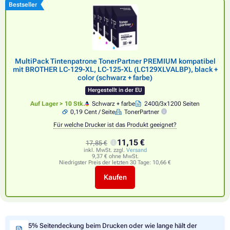
Bestseller
MultiPack Tintenpatrone TonerPartner PREMIUM kompatibel
mit BROTHER LC-129-XL, LC-125-XL (LC129XLVALBP), black +
color (schwarz + farbe)
Hergestellt in der EU
Auf Lager > 10 Stk.
Schwarz + farbe
2400/3x1200 Seiten
0,19 Cent / Seite
TonerPartner
Für welche Drucker ist das Produkt geeignet?
11,15 €
17,85 €
inkl. MwSt. zzgl.
Versand
9,37 € ohne MwSt.
Niedrigster Preis der letzten 30 Tage:
10,66 €
Kaufen
5% Seitendeckung beim Drucken oder wie lange hält der