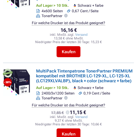
Auf Lager > 10 Stk.
Schwarz + farbe
4x600 Seiten
0,67 Cent / Seite
TonerPartner
Für welche Drucker ist das Produkt geeignet?
16,16 €
inkl. MwSt. zzgl.
Versand
13,58 € ohne MwSt.
Niedrigster Preis der letzten 30 Tage:
15,23 €
Kaufen
MultiPack Tintenpatrone TonerPartner PREMIUM
kompatibel mit BROTHER LC-129-XL, LC-125-XL
(LC129XLVALBP), black + color (schwarz + farbe)
- 38%
Auf Lager > 10 Stk.
Schwarz + farbe
2400/3x1200 Seiten
0,19 Cent / Seite
TonerPartner
Für welche Drucker ist das Produkt geeignet?
11,15 €
17,85 €
inkl. MwSt. zzgl.
Versand
9,37 € ohne MwSt.
Niedrigster Preis der letzten 30 Tage:
10,66 €
Kaufen