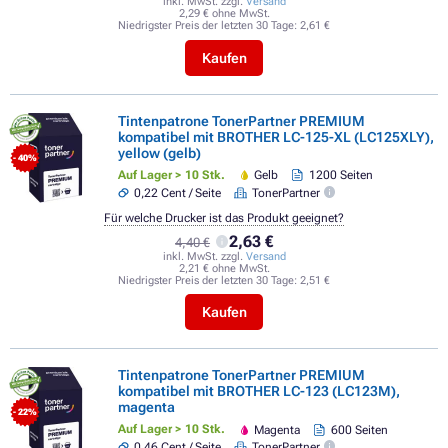
inkl. MwSt. zzgl.
Versand
2,29 € ohne MwSt.
Niedrigster Preis der letzten 30 Tage:
2,61 €
Kaufen
Tintenpatrone TonerPartner PREMIUM
kompatibel mit BROTHER LC-125-XL (LC125XLY),
yellow (gelb)
- 40%
Auf Lager > 10 Stk.
Gelb
1200 Seiten
0,22 Cent / Seite
TonerPartner
Für welche Drucker ist das Produkt geeignet?
2,63 €
4,40 €
inkl. MwSt. zzgl.
Versand
2,21 € ohne MwSt.
Niedrigster Preis der letzten 30 Tage:
2,51 €
Kaufen
Tintenpatrone TonerPartner PREMIUM
kompatibel mit BROTHER LC-123 (LC123M),
magenta
- 22%
Auf Lager > 10 Stk.
Magenta
600 Seiten
0,46 Cent / Seite
TonerPartner