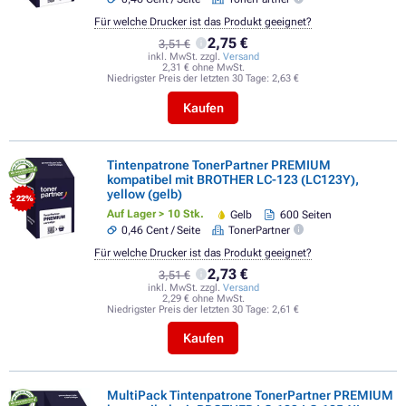
Für welche Drucker ist das Produkt geeignet?
2,75 €
3,51 €
inkl. MwSt. zzgl.
Versand
2,31 € ohne MwSt.
Niedrigster Preis der letzten 30 Tage:
2,63 €
Kaufen
Tintenpatrone TonerPartner PREMIUM
kompatibel mit BROTHER LC-123 (LC123Y),
yellow (gelb)
- 22%
Auf Lager > 10 Stk.
Gelb
600 Seiten
0,46 Cent / Seite
TonerPartner
Für welche Drucker ist das Produkt geeignet?
2,73 €
3,51 €
inkl. MwSt. zzgl.
Versand
2,29 € ohne MwSt.
Niedrigster Preis der letzten 30 Tage:
2,61 €
Kaufen
MultiPack Tintenpatrone TonerPartner PREMIUM