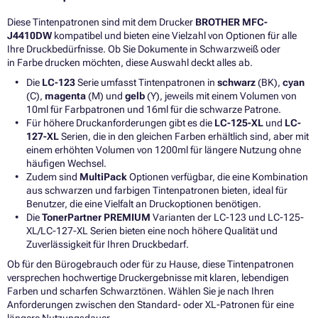
Diese Tintenpatronen sind mit dem Drucker
BROTHER MFC-
J4410DW
kompatibel und bieten eine Vielzahl von Optionen für alle
Ihre Druckbedürfnisse. Ob Sie Dokumente in Schwarzweiß oder
in Farbe drucken möchten, diese Auswahl deckt alles ab.
Die
LC-123
Serie umfasst Tintenpatronen in
schwarz
(BK),
cyan
(C),
magenta
(M) und
gelb
(Y), jeweils mit einem Volumen von
10ml für Farbpatronen und 16ml für die schwarze Patrone.
Für höhere Druckanforderungen gibt es die
LC-125-XL
und
LC-
127-XL
Serien, die in den gleichen Farben erhältlich sind, aber mit
einem erhöhten Volumen von 1200ml für längere Nutzung ohne
häufigen Wechsel.
Zudem sind
MultiPack
Optionen verfügbar, die eine Kombination
aus schwarzen und farbigen Tintenpatronen bieten, ideal für
Benutzer, die eine Vielfalt an Druckoptionen benötigen.
Die
TonerPartner PREMIUM
Varianten der LC-123 und LC-125-
XL/LC-127-XL Serien bieten eine noch höhere Qualität und
Zuverlässigkeit für Ihren Druckbedarf.
Ob für den Bürogebrauch oder für zu Hause, diese Tintenpatronen
versprechen hochwertige Druckergebnisse mit klaren, lebendigen
Farben und scharfen Schwarztönen. Wählen Sie je nach Ihren
Anforderungen zwischen den Standard- oder XL-Patronen für eine