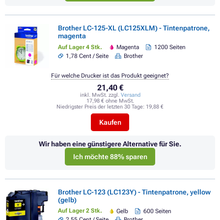
Brother LC-125-XL (LC125XLM) - Tintenpatrone,
magenta
Auf Lager 4 Stk.
Magenta
1200 Seiten
1,78 Cent / Seite
Brother
Für welche Drucker ist das Produkt geeignet?
21,40 €
inkl. MwSt. zzgl.
Versand
17,98 € ohne MwSt.
Niedrigster Preis der letzten 30 Tage:
19,88 €
Kaufen
Wir haben eine günstigere Alternative für Sie.
Ich möchte 88% sparen
Brother LC-123 (LC123Y) - Tintenpatrone, yellow
(gelb)
Auf Lager 2 Stk.
Gelb
600 Seiten
2,55 Cent / Seite
Brother