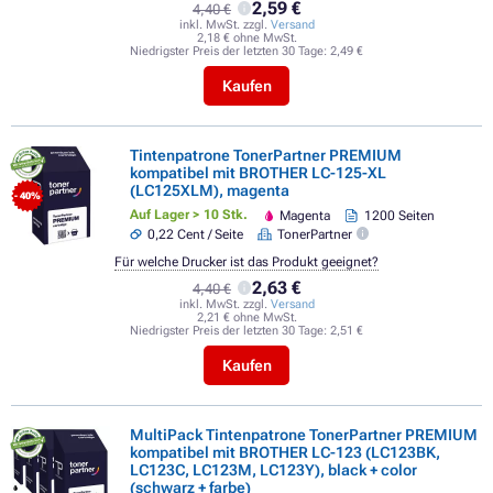
2,59 €
4,40 €
inkl. MwSt. zzgl.
Versand
2,18 € ohne MwSt.
Niedrigster Preis der letzten 30 Tage:
2,49 €
Kaufen
Tintenpatrone TonerPartner PREMIUM
kompatibel mit BROTHER LC-125-XL
(LC125XLM), magenta
- 40%
Auf Lager > 10 Stk.
Magenta
1200 Seiten
0,22 Cent / Seite
TonerPartner
Für welche Drucker ist das Produkt geeignet?
2,63 €
4,40 €
inkl. MwSt. zzgl.
Versand
2,21 € ohne MwSt.
Niedrigster Preis der letzten 30 Tage:
2,51 €
Kaufen
MultiPack Tintenpatrone TonerPartner PREMIUM
kompatibel mit BROTHER LC-123 (LC123BK,
LC123C, LC123M, LC123Y), black + color
(schwarz + farbe)