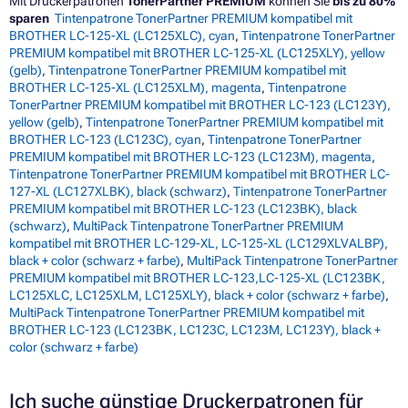
Mit Druckerpatronen
TonerPartner PREMIUM
können Sie
bis zu 80%
sparen
Tintenpatrone TonerPartner PREMIUM kompatibel mit
BROTHER LC-125-XL (LC125XLC), cyan
,
Tintenpatrone TonerPartner
PREMIUM kompatibel mit BROTHER LC-125-XL (LC125XLY), yellow
(gelb)
,
Tintenpatrone TonerPartner PREMIUM kompatibel mit
BROTHER LC-125-XL (LC125XLM), magenta
,
Tintenpatrone
TonerPartner PREMIUM kompatibel mit BROTHER LC-123 (LC123Y),
yellow (gelb)
,
Tintenpatrone TonerPartner PREMIUM kompatibel mit
BROTHER LC-123 (LC123C), cyan
,
Tintenpatrone TonerPartner
PREMIUM kompatibel mit BROTHER LC-123 (LC123M), magenta
,
Tintenpatrone TonerPartner PREMIUM kompatibel mit BROTHER LC-
127-XL (LC127XLBK), black (schwarz)
,
Tintenpatrone TonerPartner
PREMIUM kompatibel mit BROTHER LC-123 (LC123BK), black
(schwarz)
,
MultiPack Tintenpatrone TonerPartner PREMIUM
kompatibel mit BROTHER LC-129-XL, LC-125-XL (LC129XLVALBP),
black + color (schwarz + farbe)
,
MultiPack Tintenpatrone TonerPartner
PREMIUM kompatibel mit BROTHER LC-123,LC-125-XL (LC123BK,
LC125XLC, LC125XLM, LC125XLY), black + color (schwarz + farbe)
,
MultiPack Tintenpatrone TonerPartner PREMIUM kompatibel mit
BROTHER LC-123 (LC123BK, LC123C, LC123M, LC123Y), black +
color (schwarz + farbe)
Ich suche günstige Druckerpatronen für