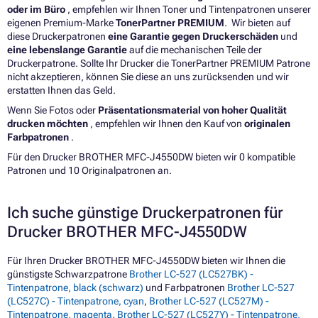
oder im Büro
, empfehlen wir Ihnen Toner und Tintenpatronen unserer
eigenen Premium-Marke
TonerPartner PREMIUM
. Wir bieten auf
diese Druckerpatronen
eine Garantie gegen Druckerschäden
und
eine lebenslange Garantie
auf die mechanischen Teile der
Druckerpatrone. Sollte Ihr Drucker die TonerPartner PREMIUM Patrone
nicht akzeptieren, können Sie diese an uns zurücksenden und wir
erstatten Ihnen das Geld.
Wenn Sie Fotos oder
Präsentationsmaterial von hoher Qualität
drucken möchten
, empfehlen wir Ihnen den Kauf von
originalen
Farbpatronen
.
Für den Drucker BROTHER MFC-J4550DW bieten wir 0 kompatible
Patronen und 10 Originalpatronen an.
Ich suche günstige Druckerpatronen für
Drucker BROTHER MFC-J4550DW
Für Ihren Drucker BROTHER MFC-J4550DW bieten wir Ihnen die
günstigste Schwarzpatrone
Brother LC-527 (LC527BK) -
Tintenpatrone, black (schwarz)
und Farbpatronen
Brother LC-527
(LC527C) - Tintenpatrone, cyan
,
Brother LC-527 (LC527M) -
Tintenpatrone, magenta
,
Brother LC-527 (LC527Y) - Tintenpatrone,