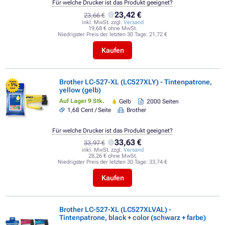
Für welche Drucker ist das Produkt geeignet?
23,42 €
23,66 €
inkl. MwSt. zzgl.
Versand
19,68 € ohne MwSt.
Niedrigster Preis der letzten 30 Tage:
21,72 €
Kaufen
Brother LC-527-XL (LC527XLY) - Tintenpatrone,
FLASH
- 1%
yellow (gelb)
SALE
Auf Lager 9 Stk.
Gelb
2000 Seiten
1,68 Cent / Seite
Brother
Für welche Drucker ist das Produkt geeignet?
33,63 €
33,97 €
inkl. MwSt. zzgl.
Versand
28,26 € ohne MwSt.
Niedrigster Preis der letzten 30 Tage:
33,74 €
Kaufen
Brother LC-527-XL (LC527XLVAL) -
Tintenpatrone, black + color (schwarz + farbe)