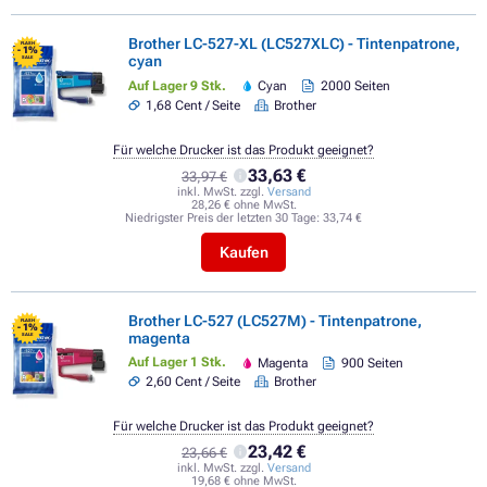
Brother LC-527-XL (LC527XLC) - Tintenpatrone,
FLASH
- 1%
cyan
SALE
Auf Lager 9 Stk.
Cyan
2000 Seiten
1,68 Cent / Seite
Brother
Für welche Drucker ist das Produkt geeignet?
33,63 €
33,97 €
inkl. MwSt. zzgl.
Versand
28,26 € ohne MwSt.
Niedrigster Preis der letzten 30 Tage:
33,74 €
Kaufen
Brother LC-527 (LC527M) - Tintenpatrone,
FLASH
- 1%
magenta
SALE
Auf Lager 1 Stk.
Magenta
900 Seiten
2,60 Cent / Seite
Brother
Für welche Drucker ist das Produkt geeignet?
23,42 €
23,66 €
inkl. MwSt. zzgl.
Versand
19,68 € ohne MwSt.