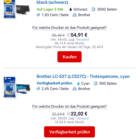
black (schwarz)
SALE
Auf Lager 3 Stk.
Schwarz
3000 Seiten
1,83 Cent / Seite
Brother
Für welche Drucker ist das Produkt geeignet?
54,91 €
55,46 €
inkl. MwSt. zzgl.
Versand
46,14 € ohne MwSt.
Niedrigster Preis der letzten 30 Tage:
52,44 €
Kaufen
Brother LC-527 (LC527C) - Tintenpatrone, cyan
Verfügbarkeit prüfen
Cyan
900 Seiten
2,45 Cent / Seite
Brother
Für welche Drucker ist das Produkt geeignet?
22,02 €
22,24 €
inkl. MwSt. zzgl.
Versand
18,50 € ohne MwSt.
Verfügbarkeit prüfen