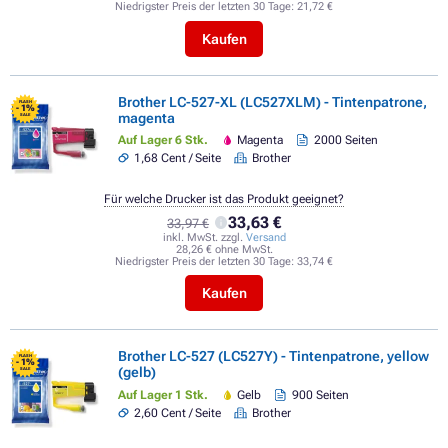
Niedrigster Preis der letzten 30 Tage:
21,72 €
Kaufen
Brother LC-527-XL (LC527XLM) - Tintenpatrone,
FLASH
- 1%
magenta
SALE
Auf Lager 6 Stk.
Magenta
2000 Seiten
1,68 Cent / Seite
Brother
Für welche Drucker ist das Produkt geeignet?
33,63 €
33,97 €
inkl. MwSt. zzgl.
Versand
28,26 € ohne MwSt.
Niedrigster Preis der letzten 30 Tage:
33,74 €
Kaufen
Brother LC-527 (LC527Y) - Tintenpatrone, yellow
FLASH
- 1%
(gelb)
SALE
Auf Lager 1 Stk.
Gelb
900 Seiten
2,60 Cent / Seite
Brother