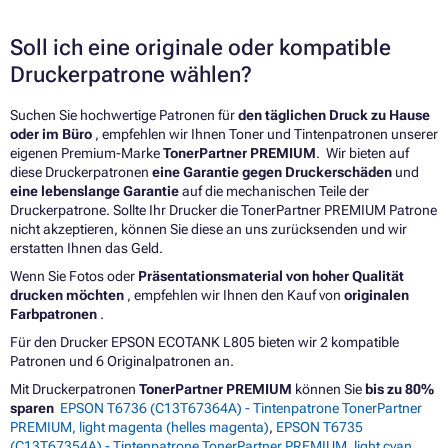
Soll ich eine originale oder kompatible
Druckerpatrone wählen?
Suchen Sie hochwertige Patronen für
den täglichen Druck zu Hause
oder im Büro
, empfehlen wir Ihnen Toner und Tintenpatronen unserer
eigenen Premium-Marke
TonerPartner PREMIUM
. Wir bieten auf
diese Druckerpatronen
eine Garantie gegen Druckerschäden
und
eine lebenslange Garantie
auf die mechanischen Teile der
Druckerpatrone. Sollte Ihr Drucker die TonerPartner PREMIUM Patrone
nicht akzeptieren, können Sie diese an uns zurücksenden und wir
erstatten Ihnen das Geld.
Wenn Sie Fotos oder
Präsentationsmaterial von hoher Qualität
drucken möchten
, empfehlen wir Ihnen den Kauf von
originalen
Farbpatronen
.
Für den Drucker EPSON ECOTANK L805 bieten wir 2 kompatible
Patronen und 6 Originalpatronen an.
Mit Druckerpatronen
TonerPartner PREMIUM
können Sie
bis zu 80%
sparen
EPSON T6736 (C13T67364A) - Tintenpatrone TonerPartner
PREMIUM, light magenta (helles magenta)
,
EPSON T6735
(C13T67354A) - Tintenpatrone TonerPartner PREMIUM, light cyan