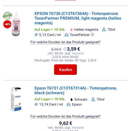
EPSON T6736 (C13T67364A) - Tintenpatrone
TonerPartner PREMIUM, light magenta (helles
magenta)
- 60%
Auf Lager > 10 Stk.
Helles magenta
70ml
5,13 Cent / ml
TonerPartner
Für welche Drucker ist das Produkt geeignet?
3,59 €
8,93 €
inkl. MwSt. zzgl.
Versand
3,02 € ohne MwSt.
Niedrigster Preis der letzten 30 Tage:
3,45 €
Kaufen
Epson T6731 (C13T67314A) - Tintenpatrone,
black (schwarz)
Auf Lager > 10 Stk.
Schwarz
70ml
13,74 Cent / ml
Epson
Für welche Drucker ist das Produkt geeignet?
9,62 €
inkl. MwSt. zzgl.
Versand