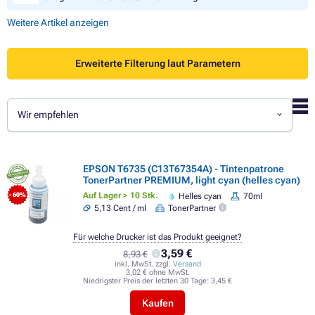
Weitere Artikel anzeigen
Erweiterte Filterung laut Parametern
Wir empfehlen
EPSON T6735 (C13T67354A) - Tintenpatrone
TonerPartner PREMIUM, light cyan (helles cyan)
Auf Lager > 10 Stk.
Helles cyan
70ml
- 60%
5,13 Cent / ml
TonerPartner
Für welche Drucker ist das Produkt geeignet?
3,59 €
8,93 €
inkl. MwSt. zzgl.
Versand
3,02 € ohne MwSt.
Niedrigster Preis der letzten 30 Tage:
3,45 €
Kaufen