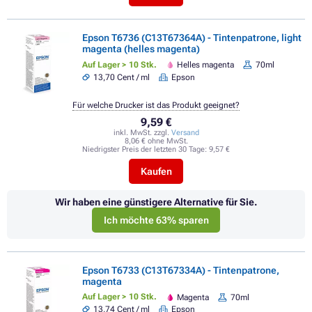
Epson T6736 (C13T67364A) - Tintenpatrone, light
magenta (helles magenta)
Auf Lager > 10 Stk.
Helles magenta
70ml
13,70 Cent / ml
Epson
Für welche Drucker ist das Produkt geeignet?
9,59 €
inkl. MwSt. zzgl.
Versand
8,06 € ohne MwSt.
Niedrigster Preis der letzten 30 Tage:
9,57 €
Kaufen
Wir haben eine günstigere Alternative für Sie.
Ich möchte 63% sparen
Epson T6733 (C13T67334A) - Tintenpatrone,
magenta
Auf Lager > 10 Stk.
Magenta
70ml
13,74 Cent / ml
Epson