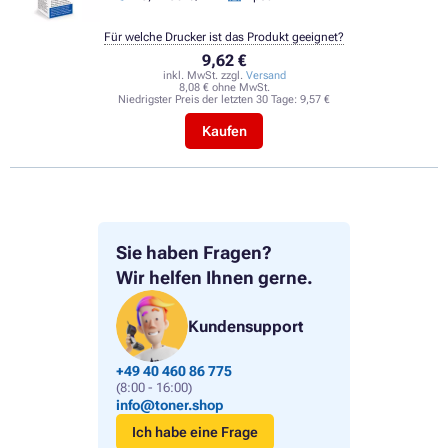
Für welche Drucker ist das Produkt geeignet?
9,62 €
inkl. MwSt. zzgl.
Versand
8,08 € ohne MwSt.
Niedrigster Preis der letzten 30 Tage:
9,57 €
Kaufen
Sie haben Fragen?
Wir helfen Ihnen gerne.
Kundensupport
+49 40 460 86 775
(8:00 - 16:00)
info@toner.shop
Ich habe eine Frage