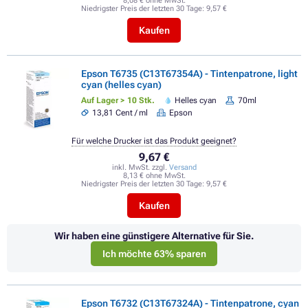
8,08 € ohne MwSt.
Niedrigster Preis der letzten 30 Tage:
9,57 €
Kaufen
Epson T6735 (C13T67354A) - Tintenpatrone, light
cyan (helles cyan)
Auf Lager > 10 Stk.
Helles cyan
70ml
13,81 Cent / ml
Epson
Für welche Drucker ist das Produkt geeignet?
9,67 €
inkl. MwSt. zzgl.
Versand
8,13 € ohne MwSt.
Niedrigster Preis der letzten 30 Tage:
9,57 €
Kaufen
Wir haben eine günstigere Alternative für Sie.
Ich möchte 63% sparen
Epson T6732 (C13T67324A) - Tintenpatrone, cyan