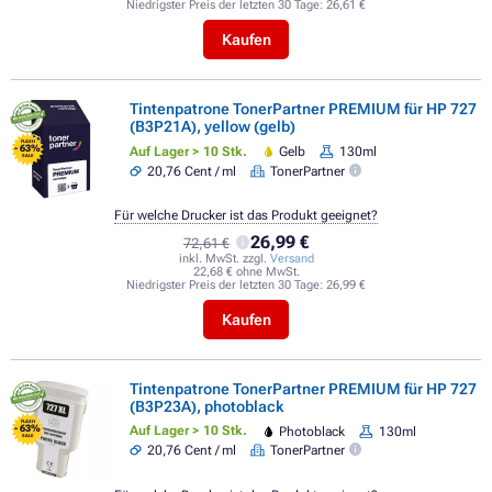
Niedrigster Preis der letzten 30 Tage:
26,61 €
Kaufen
Tintenpatrone TonerPartner PREMIUM für HP 727
(B3P21A), yellow (gelb)
FLASH
- 63%
Auf Lager > 10 Stk.
Gelb
130ml
SALE
20,76 Cent / ml
TonerPartner
Für welche Drucker ist das Produkt geeignet?
26,99 €
72,61 €
inkl. MwSt. zzgl.
Versand
22,68 € ohne MwSt.
Niedrigster Preis der letzten 30 Tage:
26,99 €
Kaufen
Tintenpatrone TonerPartner PREMIUM für HP 727
(B3P23A), photoblack
FLASH
- 63%
Auf Lager > 10 Stk.
Photoblack
130ml
SALE
20,76 Cent / ml
TonerPartner