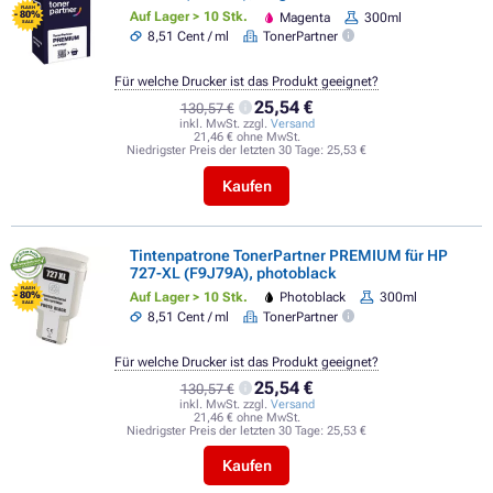
FLASH
- 80%
Auf Lager > 10 Stk.
Magenta
300ml
SALE
8,51 Cent / ml
TonerPartner
Für welche Drucker ist das Produkt geeignet?
25,54 €
130,57 €
inkl. MwSt. zzgl.
Versand
21,46 € ohne MwSt.
Niedrigster Preis der letzten 30 Tage:
25,53 €
Kaufen
Tintenpatrone TonerPartner PREMIUM für HP
727-XL (F9J79A), photoblack
FLASH
- 80%
Auf Lager > 10 Stk.
Photoblack
300ml
SALE
8,51 Cent / ml
TonerPartner
Für welche Drucker ist das Produkt geeignet?
25,54 €
130,57 €
inkl. MwSt. zzgl.
Versand
21,46 € ohne MwSt.
Niedrigster Preis der letzten 30 Tage:
25,53 €
Kaufen