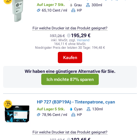
SALE
Auf Lager 7 Stk.
Grau
300ml
65,10 Cent / ml
HP
Für welche Drucker ist das Produkt geeignet?
195,29 €
197,26 €
inkl. MwSt. zzgl.
Versand
164,11 € ohne MwSt.
Niedrigster Preis der letzten 30 Tage:
194,48 €
Kaufen
Wir haben eine günstigere Alternative für Sie.
Ich möchte 87% sparen
HP 727 (B3P19A) - Tintenpatrone, cyan
FLASH
- 1%
SALE
Auf Lager 5 Stk.
Cyan
130ml
78,96 Cent / ml
HP
Für welche Drucker ist das Produkt geeignet?
102,65 €