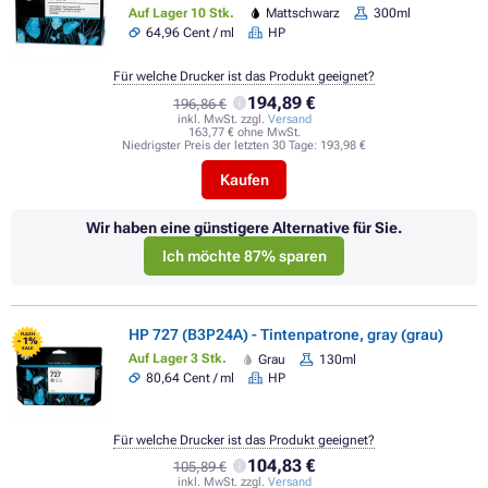
Auf Lager 10 Stk.
Mattschwarz
300ml
64,96 Cent / ml
HP
Für welche Drucker ist das Produkt geeignet?
194,89 €
196,86 €
inkl. MwSt. zzgl.
Versand
163,77 € ohne MwSt.
Niedrigster Preis der letzten 30 Tage:
193,98 €
Kaufen
Wir haben eine günstigere Alternative für Sie.
Ich möchte 87% sparen
HP 727 (B3P24A) - Tintenpatrone, gray (grau)
FLASH
- 1%
SALE
Auf Lager 3 Stk.
Grau
130ml
80,64 Cent / ml
HP
Für welche Drucker ist das Produkt geeignet?
104,83 €
105,89 €
inkl. MwSt. zzgl.
Versand