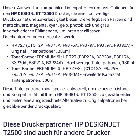
Unsere Auswahl an kompatiblen Tintenpatronen umfasst Optionen für
den
HP DESIGNJET T2500
Drucker, die eine hochwertige
Druckqualität und Zuverlässigkeit bieten. Die verfügbaren Farben sind
mattschwarz, magenta, cyan, gelb, photoblack und grau
in verschiedenen Füllmengen, um Ihren spezifischen
Druckanforderungen gerecht zu werden.
HP 727 (C1Q12A, F9J77A, F9J76A, F9J78A, F9J79A, F9J80A) -
Original Tintenpatronen, 300ml
TonerPartner PREMIUM für HP 727 (B3P22A, B3P23A, B3P19A,
B3P20A, B3P21A, B3P24A) - Hochwertige Tintenpatronen, 130ml
TonerPartner PREMIUM für HP 727-XL (C1Q12A, F9J79A,
F9J76A, F9J77A, F9J78A, F9J80A) - Erweiterte Kapazität
Tintenpatronen, 300ml
Diese Tintenpatronen sind speziell entwickelt, um die beste Leistung
und Kompatibilität mit Ihrem HP DESIGNJET T2500 zu gewährleisten,
und bieten eine ausgezeichnete Alternative zu Originalpatronen bei
gleichbleibender Druckqualität.
Diese Druckerpatronen HP DESIGNJET
T2500 sind auch für andere Drucker