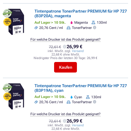
Tintenpatrone TonerPartner PREMIUM für HP 727
(B3P20A), magenta
FLASH
- 63%
Auf Lager > 10 Stk.
Magenta
130ml
SALE
20,76 Cent / ml
TonerPartner
Für welche Drucker ist das Produkt geeignet?
26,99 €
72,61 €
inkl. MwSt. zzgl.
Versand
22,68 € ohne MwSt.
Niedrigster Preis der letzten 30 Tage:
26,99 €
Kaufen
Tintenpatrone TonerPartner PREMIUM für HP 727
(B3P19A), cyan
FLASH
- 63%
Auf Lager > 10 Stk.
Cyan
130ml
SALE
20,76 Cent / ml
TonerPartner
Für welche Drucker ist das Produkt geeignet?
26,99 €
72,61 €
inkl. MwSt. zzgl.
Versand
22,68 € ohne MwSt.