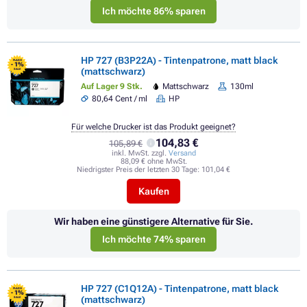
Ich möchte 86% sparen
HP 727 (B3P22A) - Tintenpatrone, matt black
FLASH
- 1%
(mattschwarz)
SALE
Auf Lager 9 Stk.
Mattschwarz
130ml
80,64 Cent / ml
HP
Für welche Drucker ist das Produkt geeignet?
104,83 €
105,89 €
inkl. MwSt. zzgl.
Versand
88,09 € ohne MwSt.
Niedrigster Preis der letzten 30 Tage:
101,04 €
Kaufen
Wir haben eine günstigere Alternative für Sie.
Ich möchte 74% sparen
HP 727 (C1Q12A) - Tintenpatrone, matt black
FLASH
- 1%
(mattschwarz)
SALE