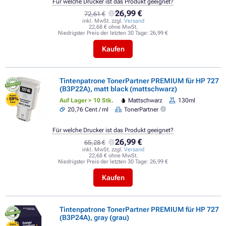
Für welche Drucker ist das Produkt geeignet?
26,99 €
72,61 €
inkl. MwSt. zzgl.
Versand
22,68 € ohne MwSt.
Niedrigster Preis der letzten 30 Tage:
26,99 €
Kaufen
Tintenpatrone TonerPartner PREMIUM für HP 727
(B3P22A), matt black (mattschwarz)
FLASH
- 59%
Auf Lager > 10 Stk.
Mattschwarz
130ml
SALE
20,76 Cent / ml
TonerPartner
Für welche Drucker ist das Produkt geeignet?
26,99 €
65,28 €
inkl. MwSt. zzgl.
Versand
22,68 € ohne MwSt.
Niedrigster Preis der letzten 30 Tage:
26,99 €
Kaufen
Tintenpatrone TonerPartner PREMIUM für HP 727
(B3P24A), gray (grau)
FLASH