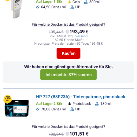
Auf Lager 1 Stk.
Gelb
300ml
64,50 Cent / ml
HP
Für welche Drucker ist das Produkt geeignet?
193,49 €
195,44 €
inkl. MwSt. zzgl.
Versand
162,60 € ohne MwSt.
Niedrigster Preis der letzten 30 Tage:
193,48 €
Kaufen
Wir haben eine günstigere Alternative für Sie.
Ich möchte 87% sparen
HP 727 (B3P23A) - Tintenpatrone, photoblack
FLASH
- 1%
SALE
Auf Lager 2 Stk.
Photoblack
130ml
78,08 Cent / ml
HP
Für welche Drucker ist das Produkt geeignet?
101,51 €
102,54 €