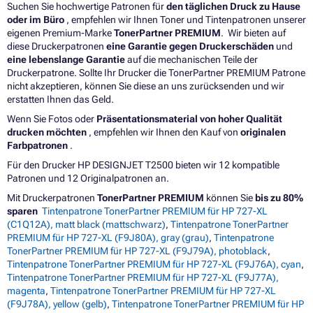
Suchen Sie hochwertige Patronen für
den täglichen Druck zu Hause
oder im Büro
, empfehlen wir Ihnen Toner und Tintenpatronen unserer
eigenen Premium-Marke
TonerPartner PREMIUM
. Wir bieten auf
diese Druckerpatronen
eine Garantie gegen Druckerschäden
und
eine lebenslange Garantie
auf die mechanischen Teile der
Druckerpatrone. Sollte Ihr Drucker die TonerPartner PREMIUM Patrone
nicht akzeptieren, können Sie diese an uns zurücksenden und wir
erstatten Ihnen das Geld.
Wenn Sie Fotos oder
Präsentationsmaterial von hoher Qualität
drucken möchten
, empfehlen wir Ihnen den Kauf von
originalen
Farbpatronen
.
Für den Drucker HP DESIGNJET T2500 bieten wir 12 kompatible
Patronen und 12 Originalpatronen an.
Mit Druckerpatronen
TonerPartner PREMIUM
können Sie
bis zu 80%
sparen
Tintenpatrone TonerPartner PREMIUM für HP 727-XL
(C1Q12A), matt black (mattschwarz)
,
Tintenpatrone TonerPartner
PREMIUM für HP 727-XL (F9J80A), gray (grau)
,
Tintenpatrone
TonerPartner PREMIUM für HP 727-XL (F9J79A), photoblack
,
Tintenpatrone TonerPartner PREMIUM für HP 727-XL (F9J76A), cyan
,
Tintenpatrone TonerPartner PREMIUM für HP 727-XL (F9J77A),
magenta
,
Tintenpatrone TonerPartner PREMIUM für HP 727-XL
(F9J78A), yellow (gelb)
,
Tintenpatrone TonerPartner PREMIUM für HP