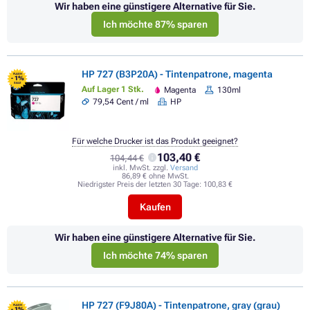
Wir haben eine günstigere Alternative für Sie.
Ich möchte 87% sparen
HP 727 (B3P20A) - Tintenpatrone, magenta
FLASH
- 1%
SALE
Auf Lager 1 Stk.
Magenta
130ml
79,54 Cent / ml
HP
Für welche Drucker ist das Produkt geeignet?
103,40 €
104,44 €
inkl. MwSt. zzgl.
Versand
86,89 € ohne MwSt.
Niedrigster Preis der letzten 30 Tage:
100,83 €
Kaufen
Wir haben eine günstigere Alternative für Sie.
Ich möchte 74% sparen
HP 727 (F9J80A) - Tintenpatrone, gray (grau)
FLASH
- 1%