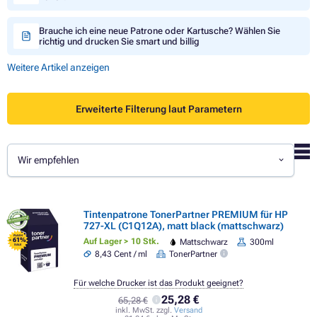
Brauche ich eine neue Patrone oder Kartusche? Wählen Sie
richtig und drucken Sie smart und billig
Weitere Artikel anzeigen
Erweiterte Filterung laut Parametern
Wir empfehlen
Tintenpatrone TonerPartner PREMIUM für HP
727-XL (C1Q12A), matt black (mattschwarz)
FLASH
- 61%
Auf Lager > 10 Stk.
Mattschwarz
300ml
SALE
8,43 Cent / ml
TonerPartner
Für welche Drucker ist das Produkt geeignet?
25,28 €
65,28 €
inkl. MwSt. zzgl.
Versand