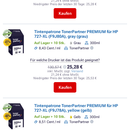
21,24 € ohne MwSt.
Niedrigster Preis der letzten 30 Tage:
25,28 €
Kaufen
Tintenpatrone TonerPartner PREMIUM für HP
727-XL (F9J80A), gray (grau)
FLASH
- 81%
Auf Lager > 10 Stk.
Grau
300ml
SALE
8,43 Cent / ml
TonerPartner
Für welche Drucker ist das Produkt geeignet?
25,28 €
130,57 €
inkl. MwSt. zzgl.
Versand
21,24 € ohne MwSt.
Niedrigster Preis der letzten 30 Tage:
25,53 €
Kaufen
Tintenpatrone TonerPartner PREMIUM für HP
727-XL (F9J78A), yellow (gelb)
FLASH
- 80%
Auf Lager > 10 Stk.
Gelb
300ml
SALE
8,51 Cent / ml
TonerPartner