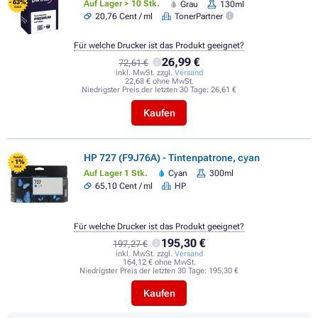
- 63%
Auf Lager > 10 Stk.
Grau
130ml
SALE
20,76 Cent / ml
TonerPartner
Für welche Drucker ist das Produkt geeignet?
26,99 €
72,61 €
inkl. MwSt. zzgl.
Versand
22,68 € ohne MwSt.
Niedrigster Preis der letzten 30 Tage:
26,61 €
Kaufen
HP 727 (F9J76A) - Tintenpatrone, cyan
FLASH
- 1%
SALE
Auf Lager 1 Stk.
Cyan
300ml
65,10 Cent / ml
HP
Für welche Drucker ist das Produkt geeignet?
195,30 €
197,27 €
inkl. MwSt. zzgl.
Versand
164,12 € ohne MwSt.
Niedrigster Preis der letzten 30 Tage:
195,30 €
Kaufen