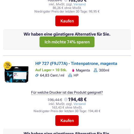
103,69 €
inkl. MwSt. zzgl.
Versand
86,26 € ohne MwSt.
Niedrigster Preis der letzten 30 Tage:
98,95 €
Kaufen
Wir haben eine günstigere Alternative für Sie.
Ich möchte 74% sparen
HP 727 (F9J77A) - Tintenpatrone, magenta
FLASH
- 1%
SALE
Auf Lager > 10 Stk.
Magenta
300ml
64,83 Cent / ml
HP
Für welche Drucker ist das Produkt geeignet?
194,48 €
196,44 €
inkl. MwSt. zzgl.
Versand
163,43 € ohne MwSt.
Niedrigster Preis der letzten 30 Tage:
194,48 €
Kaufen
Wir haben eine günstigere Alternative für Sie.