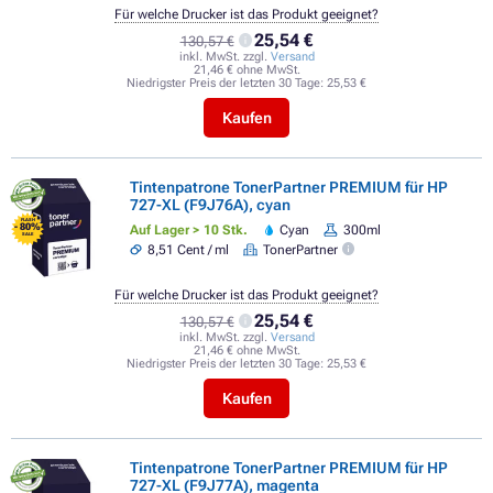
Für welche Drucker ist das Produkt geeignet?
25,54 €
130,57 €
inkl. MwSt. zzgl.
Versand
21,46 € ohne MwSt.
Niedrigster Preis der letzten 30 Tage:
25,53 €
Kaufen
Tintenpatrone TonerPartner PREMIUM für HP
727-XL (F9J76A), cyan
FLASH
- 80%
Auf Lager > 10 Stk.
Cyan
300ml
SALE
8,51 Cent / ml
TonerPartner
Für welche Drucker ist das Produkt geeignet?
25,54 €
130,57 €
inkl. MwSt. zzgl.
Versand
21,46 € ohne MwSt.
Niedrigster Preis der letzten 30 Tage:
25,53 €
Kaufen
Tintenpatrone TonerPartner PREMIUM für HP
727-XL (F9J77A), magenta