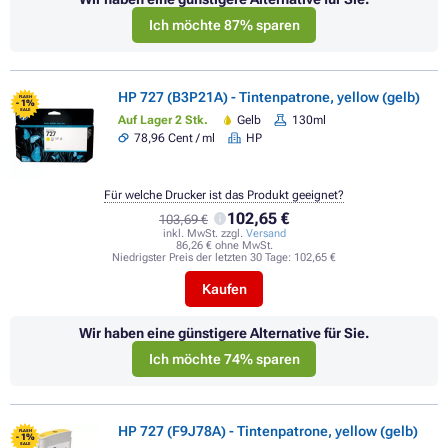
Ich möchte 87% sparen
HP 727 (B3P21A) - Tintenpatrone, yellow (gelb)
FLASH
- 1%
SALE
Auf Lager 2 Stk.
Gelb
130ml
78,96 Cent / ml
HP
Für welche Drucker ist das Produkt geeignet?
102,65 €
103,69 €
inkl. MwSt. zzgl.
Versand
86,26 € ohne MwSt.
Niedrigster Preis der letzten 30 Tage:
102,65 €
Kaufen
Wir haben eine günstigere Alternative für Sie.
Ich möchte 74% sparen
HP 727 (F9J78A) - Tintenpatrone, yellow (gelb)
FLASH
- 1%
SALE