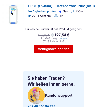
HP 70 (C9458A) - Tintenpatrone, blue (blau)
Verfügbarkeit prüfen
Blau
130ml
98,11 Cent / ml
HP
Für welche Drucker ist das Produkt geeignet?
127,54 €
128,83 €
inkl. MwSt. zzgl.
Versand
107,18 € ohne MwSt.
Verfügbarkeit prüfen
Sie haben Fragen?
Wir helfen Ihnen gerne.
Kundensupport
+49 40 460 86 775