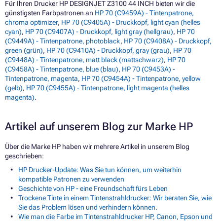
Für Ihren Drucker HP DESIGNJET Z3100 44 INCH bieten wir die
günstigsten Farbpatronen an
HP 70 (C9459A) - Tintenpatrone,
chroma optimizer
,
HP 70 (C9405A) - Druckkopf, light cyan (helles
cyan)
,
HP 70 (C9407A) - Druckkopf, light gray (hellgrau)
,
HP 70
(C9449A) - Tintenpatrone, photoblack
,
HP 70 (C9408A) - Druckkopf,
green (grün)
,
HP 70 (C9410A) - Druckkopf, gray (grau)
,
HP 70
(C9448A) - Tintenpatrone, matt black (mattschwarz)
,
HP 70
(C9458A) - Tintenpatrone, blue (blau)
,
HP 70 (C9453A) -
Tintenpatrone, magenta
,
HP 70 (C9454A) - Tintenpatrone, yellow
(gelb)
,
HP 70 (C9455A) - Tintenpatrone, light magenta (helles
magenta)
.
Artikel auf unserem Blog zur Marke HP
Über die Marke HP haben wir mehrere Artikel in unserem Blog
geschrieben:
HP Drucker-Update: Was Sie tun können, um weiterhin
kompatible Patronen zu verwenden
Geschichte von HP - eine Freundschaft fürs Leben
Trockene Tinte in einem Tintenstrahldrucker: Wir beraten Sie, wie
Sie das Problem lösen und verhindern können.
Wie man die Farbe im Tintenstrahldrucker HP, Canon, Epson und