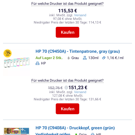
Für welche Drucker ist das Produkt geeignet?
115,53 €
inkl. MwSt. zzgl.
Versand
97,08 € ohne MwSt.
Niedrigster Preis der letzten 30 Tage:
114,13 €
Kaufen
HP 70 (C9450A) - Tintenpatrone, gray (grau)
FLASH
- 1%
SALE
Auf Lager 2 Stk.
Grau
130ml
1,16 € / ml
HP
Für welche Drucker ist das Produkt geeignet?
151,23 €
152,76 €
inkl. MwSt. zzgl.
Versand
127,08 € ohne MwSt.
Niedrigster Preis der letzten 30 Tage:
131,66 €
Kaufen
HP 70 (C9408A) - Druckkopf, green (grün)
Verfügbarkeit prüfen
Grün
HP