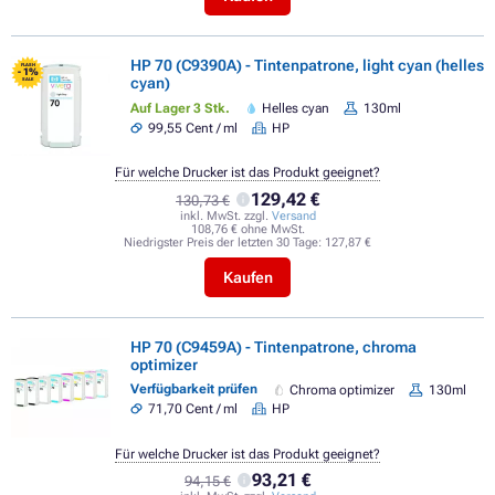
HP 70 (C9390A) - Tintenpatrone, light cyan (helles
FLASH
- 1%
cyan)
SALE
Auf Lager 3 Stk.
Helles cyan
130ml
99,55 Cent / ml
HP
Für welche Drucker ist das Produkt geeignet?
129,42 €
130,73 €
inkl. MwSt. zzgl.
Versand
108,76 € ohne MwSt.
Niedrigster Preis der letzten 30 Tage:
127,87 €
Kaufen
HP 70 (C9459A) - Tintenpatrone, chroma
optimizer
Verfügbarkeit prüfen
Chroma optimizer
130ml
71,70 Cent / ml
HP
Für welche Drucker ist das Produkt geeignet?
93,21 €
94,15 €