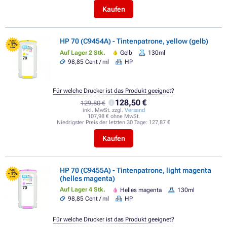
Kaufen
HP 70 (C9454A) - Tintenpatrone, yellow (gelb)
FLASH
- 1%
SALE
Auf Lager 2 Stk.
Gelb
130ml
98,85 Cent / ml
HP
Für welche Drucker ist das Produkt geeignet?
128,50 €
129,80 €
inkl. MwSt. zzgl.
Versand
107,98 € ohne MwSt.
Niedrigster Preis der letzten 30 Tage:
127,87 €
Kaufen
HP 70 (C9455A) - Tintenpatrone, light magenta
FLASH
- 1%
(helles magenta)
SALE
Auf Lager 4 Stk.
Helles magenta
130ml
98,85 Cent / ml
HP
Für welche Drucker ist das Produkt geeignet?