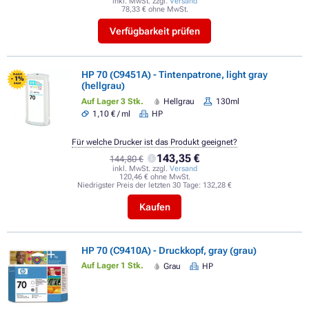
inkl. MwSt. zzgl.
Versand
78,33 € ohne MwSt.
Verfügbarkeit prüfen
HP 70 (C9451A) - Tintenpatrone, light gray
FLASH
- 1%
(hellgrau)
SALE
Auf Lager 3 Stk.
Hellgrau
130ml
1,10 € / ml
HP
Für welche Drucker ist das Produkt geeignet?
143,35 €
144,80 €
inkl. MwSt. zzgl.
Versand
120,46 € ohne MwSt.
Niedrigster Preis der letzten 30 Tage:
132,28 €
Kaufen
HP 70 (C9410A) - Druckkopf, gray (grau)
Auf Lager 1 Stk.
Grau
HP