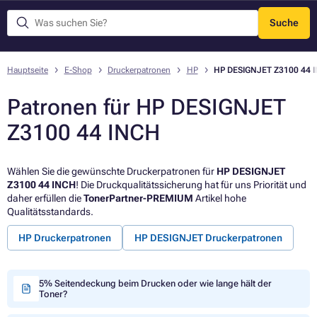
Suche
Menü
Hauptseite
E-Shop
Druckerpatronen
HP
HP DESIGNJET Z3100 44 
Patronen für HP DESIGNJET
Z3100 44 INCH
Wählen Sie die gewünschte Druckerpatronen für
HP DESIGNJET
Z3100 44 INCH
! Die Druckqualitätssicherung hat für uns Priorität und
daher erfüllen die
TonerPartner-PREMIUM
Artikel hohe
Qualitätsstandards.
HP Druckerpatronen
HP DESIGNJET Druckerpatronen
5% Seitendeckung beim Drucken oder wie lange hält der
Toner?