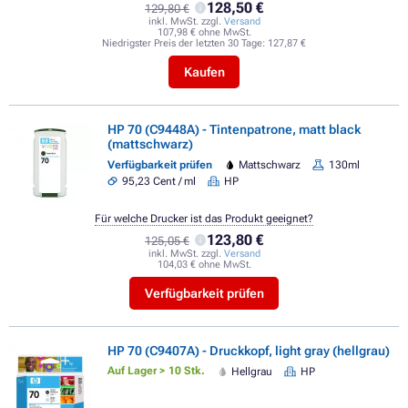
128,50 €
129,80 €
inkl. MwSt. zzgl.
Versand
107,98 € ohne MwSt.
Niedrigster Preis der letzten 30 Tage:
127,87 €
Kaufen
HP 70 (C9448A) - Tintenpatrone, matt black
(mattschwarz)
Verfügbarkeit prüfen
Mattschwarz
130ml
95,23 Cent / ml
HP
Für welche Drucker ist das Produkt geeignet?
123,80 €
125,05 €
inkl. MwSt. zzgl.
Versand
104,03 € ohne MwSt.
Verfügbarkeit prüfen
HP 70 (C9407A) - Druckkopf, light gray (hellgrau)
Auf Lager > 10 Stk.
Hellgrau
HP