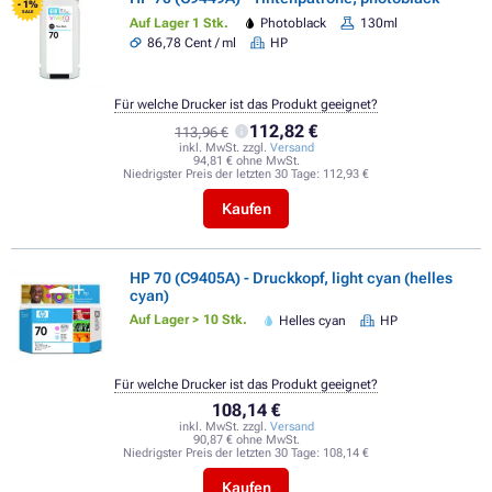
- 1%
SALE
Auf Lager 1 Stk.
Photoblack
130ml
86,78 Cent / ml
HP
Für welche Drucker ist das Produkt geeignet?
112,82 €
113,96 €
inkl. MwSt. zzgl.
Versand
94,81 € ohne MwSt.
Niedrigster Preis der letzten 30 Tage:
112,93 €
Kaufen
HP 70 (C9405A) - Druckkopf, light cyan (helles
cyan)
Auf Lager > 10 Stk.
Helles cyan
HP
Für welche Drucker ist das Produkt geeignet?
108,14 €
inkl. MwSt. zzgl.
Versand
90,87 € ohne MwSt.
Niedrigster Preis der letzten 30 Tage:
108,14 €
Kaufen