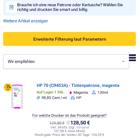
Brauche ich eine neue Patrone oder Kartusche? Wählen Sie
richtig und drucken Sie smart und billig
Weitere Artikel anzeigen
Erweiterte Filterung laut Parametern
Wir empfehlen
HP 70 (C9453A) - Tintenpatrone, magenta
FLASH
- 1%
SALE
Auf Lager 1 Stk.
Magenta
130ml
98,85 Cent / ml
HP
Für welche Drucker ist das Produkt geeignet?
128,50 €
129,80 €
inkl. MwSt. zzgl.
Versand
107,98 € ohne MwSt.
Niedrigster Preis der letzten 30 Tage:
124,59 €