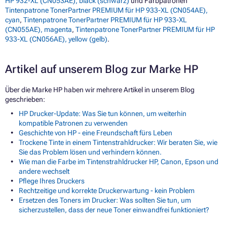
HP 932-XL (CN053AE), black (schwarz)
und Farbpatronen
Tintenpatrone TonerPartner PREMIUM für HP 933-XL (CN054AE),
cyan
,
Tintenpatrone TonerPartner PREMIUM für HP 933-XL
(CN055AE), magenta
,
Tintenpatrone TonerPartner PREMIUM für HP
933-XL (CN056AE), yellow (gelb)
.
Artikel auf unserem Blog zur Marke HP
Über die Marke HP haben wir mehrere Artikel in unserem Blog
geschrieben:
HP Drucker-Update: Was Sie tun können, um weiterhin
kompatible Patronen zu verwenden
Geschichte von HP - eine Freundschaft fürs Leben
Trockene Tinte in einem Tintenstrahldrucker: Wir beraten Sie, wie
Sie das Problem lösen und verhindern können.
Wie man die Farbe im Tintenstrahldrucker HP, Canon, Epson und
andere wechselt
Pflege Ihres Druckers
Rechtzeitige und korrekte Druckerwartung - kein Problem
Ersetzen des Toners im Drucker: Was sollten Sie tun, um
sicherzustellen, dass der neue Toner einwandfrei funktioniert?