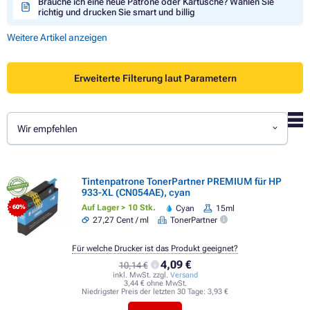
Brauche ich eine neue Patrone oder Kartusche? Wählen Sie
richtig und drucken Sie smart und billig
Weitere Artikel anzeigen
Erweiterte Filterung laut Parametern
Wir empfehlen
Tintenpatrone TonerPartner PREMIUM für HP
933-XL (CN054AE), cyan
Auf Lager > 10 Stk.
Cyan
15ml
- 60%
27,27 Cent / ml
TonerPartner
Für welche Drucker ist das Produkt geeignet?
4,09 €
10,14 €
inkl. MwSt. zzgl.
Versand
3,44 € ohne MwSt.
Niedrigster Preis der letzten 30 Tage:
3,93 €