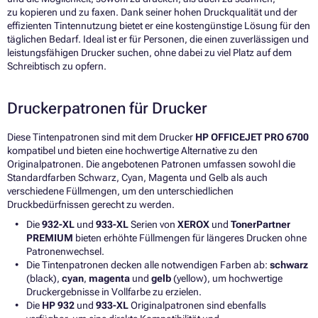
zu kopieren und zu faxen. Dank seiner hohen Druckqualität und der
effizienten Tintennutzung bietet er eine kostengünstige Lösung für den
täglichen Bedarf. Ideal ist er für Personen, die einen zuverlässigen und
leistungsfähigen Drucker suchen, ohne dabei zu viel Platz auf dem
Schreibtisch zu opfern.
Druckerpatronen für Drucker
Diese Tintenpatronen sind mit dem Drucker
HP OFFICEJET PRO 6700
kompatibel und bieten eine hochwertige Alternative zu den
Originalpatronen. Die angebotenen Patronen umfassen sowohl die
Standardfarben Schwarz, Cyan, Magenta und Gelb als auch
verschiedene Füllmengen, um den unterschiedlichen
Druckbedürfnissen gerecht zu werden.
Die
932-XL
und
933-XL
Serien von
XEROX
und
TonerPartner
PREMIUM
bieten erhöhte Füllmengen für längeres Drucken ohne
Patronenwechsel.
Die Tintenpatronen decken alle notwendigen Farben ab:
schwarz
(black),
cyan
,
magenta
und
gelb
(yellow), um hochwertige
Druckergebnisse in Vollfarbe zu erzielen.
Die
HP 932
und
933-XL
Originalpatronen sind ebenfalls