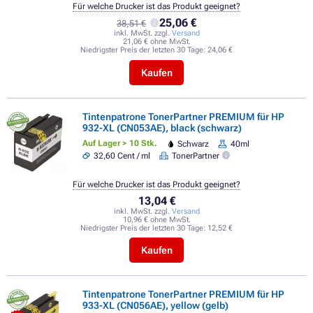
Für welche Drucker ist das Produkt geeignet?
25,06 €
38,51 €
inkl. MwSt. zzgl.
Versand
21,06 € ohne MwSt.
Niedrigster Preis der letzten 30 Tage:
24,06 €
Kaufen
Tintenpatrone TonerPartner PREMIUM für HP
932-XL (CN053AE), black (schwarz)
Auf Lager > 10 Stk.
Schwarz
40ml
32,60 Cent / ml
TonerPartner
Für welche Drucker ist das Produkt geeignet?
13,04 €
inkl. MwSt. zzgl.
Versand
10,96 € ohne MwSt.
Niedrigster Preis der letzten 30 Tage:
12,52 €
Kaufen
Tintenpatrone TonerPartner PREMIUM für HP
933-XL (CN056AE), yellow (gelb)