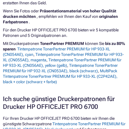
erstatten Ihnen das Geld.
Wenn Sie Fotos oder
Präsentationsmaterial von hoher Qualität
drucken möchten
, empfehlen wir Ihnen den Kauf von
originalen
Farbpatronen
.
Für den Drucker HP OFFICEJET PRO 6700 bieten wir 5 kompatible
Patronen und 5 Originalpatronen an.
Mit Druckerpatronen
TonerPartner PREMIUM
können Sie
bis zu 80%
sparen
Tintenpatrone TonerPartner PREMIUM für HP 933-XL
(CN054AE), cyan
,
Tintenpatrone TonerPartner PREMIUM für HP 933-
XL (CN055AE), magenta
,
Tintenpatrone TonerPartner PREMIUM für
HP 933-XL (CN056AE), yellow (gelb)
,
Tintenpatrone TonerPartner
PREMIUM für HP 932-XL (CN053AE), black (schwarz)
,
MultiPack
Tintenpatrone TonerPartner PREMIUM für HP 933-XL (C2P42AE),
black + color (schwarz + farbe)
Ich suche günstige Druckerpatronen für
Drucker HP OFFICEJET PRO 6700
Für Ihren Drucker HP OFFICEJET PRO 6700 bieten wir Ihnen die
günstigste Schwarzpatrone
Tintenpatrone TonerPartner PREMIUM für