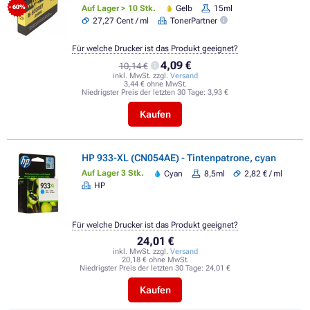
Auf Lager > 10 Stk.
Gelb
15ml
- 60%
27,27 Cent / ml
TonerPartner
Für welche Drucker ist das Produkt geeignet?
4,09 €
10,14 €
inkl. MwSt. zzgl.
Versand
3,44 € ohne MwSt.
Niedrigster Preis der letzten 30 Tage:
3,93 €
Kaufen
HP 933-XL (CN054AE) - Tintenpatrone, cyan
Auf Lager 3 Stk.
Cyan
8,5ml
2,82 € / ml
HP
Für welche Drucker ist das Produkt geeignet?
24,01 €
inkl. MwSt. zzgl.
Versand
20,18 € ohne MwSt.
Niedrigster Preis der letzten 30 Tage:
24,01 €
Kaufen