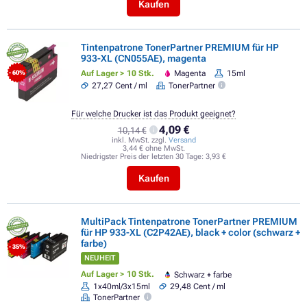
Kaufen
Tintenpatrone TonerPartner PREMIUM für HP
933-XL (CN055AE), magenta
Auf Lager > 10 Stk.
Magenta
15ml
- 60%
27,27 Cent / ml
TonerPartner
Für welche Drucker ist das Produkt geeignet?
4,09 €
10,14 €
inkl. MwSt. zzgl.
Versand
3,44 € ohne MwSt.
Niedrigster Preis der letzten 30 Tage:
3,93 €
Kaufen
MultiPack Tintenpatrone TonerPartner PREMIUM
für HP 933-XL (C2P42AE), black + color (schwarz +
farbe)
- 35%
NEUHEIT
Auf Lager > 10 Stk.
Schwarz + farbe
1x40ml/3x15ml
29,48 Cent / ml
TonerPartner