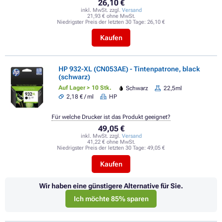
26,10 €
inkl. MwSt. zzgl.
Versand
21,93 € ohne MwSt.
Niedrigster Preis der letzten 30 Tage:
26,10 €
Kaufen
HP 932-XL (CN053AE) - Tintenpatrone, black
(schwarz)
Auf Lager > 10 Stk.
Schwarz
22,5ml
2,18 € / ml
HP
Für welche Drucker ist das Produkt geeignet?
49,05 €
inkl. MwSt. zzgl.
Versand
41,22 € ohne MwSt.
Niedrigster Preis der letzten 30 Tage:
49,05 €
Kaufen
Wir haben eine günstigere Alternative für Sie.
Ich möchte 85% sparen