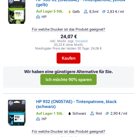
(gelb)
Auf Lager 5 Stk.
Gelb
8,5ml
2,83 € / ml
HP
Für welche Drucker ist das Produkt geeignet?
24,07 €
inkl. MwSt. zzgl.
Versand
20,23 € ohne MwSt.
Niedrigster Preis der letzten 30 Tage:
24,06 €
Kaufen
Wir haben eine günstigere Alternative für Sie.
Ich möchte 90% sparen
HP 932 (CN057AE) - Tintenpatrone, black
(schwarz)
Auf Lager 1 Stk.
Schwarz
9ml
2,90 € / ml
HP
Für welche Drucker ist das Produkt geeignet?