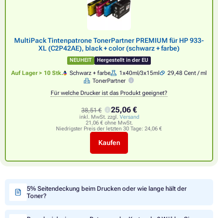
MultiPack Tintenpatrone TonerPartner PREMIUM für HP 933-
XL (C2P42AE), black + color (schwarz + farbe)
NEUHEIT
Hergestellt in der EU
Auf Lager > 10 Stk.
Schwarz + farbe
1x40ml/3x15ml
29,48 Cent / ml
TonerPartner
Für welche Drucker ist das Produkt geeignet?
25,06 €
38,51 €
inkl. MwSt. zzgl.
Versand
21,06 € ohne MwSt.
Niedrigster Preis der letzten 30 Tage:
24,06 €
Kaufen
5% Seitendeckung beim Drucken oder wie lange hält der
Toner?