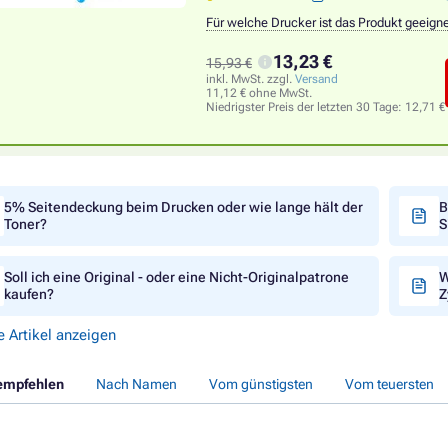
Für welche Drucker ist das Produkt geeign
13,23 €
15,93 €
inkl. MwSt. zzgl.
Versand
11,12 € ohne MwSt.
Niedrigster Preis der letzten 30 Tage:
12,71 €
5% Seitendeckung beim Drucken oder wie lange hält der
B
Toner?
S
Soll ich eine Original - oder eine Nicht-Originalpatrone
W
kaufen?
Z
e Artikel anzeigen
empfehlen
Nach Namen
Vom günstigsten
Vom teuersten