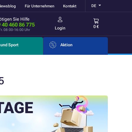
DE
Newsblog
Für Unternehmen
Kontakt
tigen Sie Hilfe
 40 460 86 775
0 €
Login
Fr. 08:00-16:00 Uhr
und Sport
Aktion
5