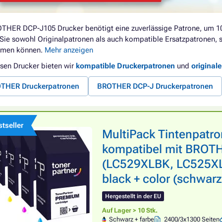
OTHER DCP-J105 Drucker benötigt eine zuverlässige Patrone, um 1
 Sie sowohl Originalpatronen als auch kompatible Ersatzpatronen, s
mmen können.
Mehr anzeigen
esen Drucker bieten wir
kompatible Druckerpatronen
und
original
THER Druckerpatronen
BROTHER DCP-J Druckerpatronen
tseller
MultiPack Tintenpatr
kompatibel mit BROT
(LC529XLBK, LC525XL
black + color (schwarz
Hergestellt in der EU
Auf Lager > 10 Stk.
Schwarz + farbe
2400/3x1300 Seiten