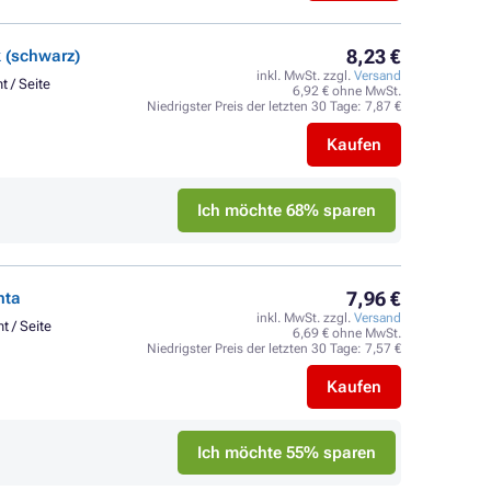
8,23 €
k (schwarz)
inkl. MwSt. zzgl.
Versand
t / Seite
6,92 € ohne MwSt.
Niedrigster Preis der letzten 30 Tage:
7,87 €
Kaufen
Ich möchte 68% sparen
7,96 €
nta
inkl. MwSt. zzgl.
Versand
t / Seite
6,69 € ohne MwSt.
Niedrigster Preis der letzten 30 Tage:
7,57 €
Kaufen
Ich möchte 55% sparen