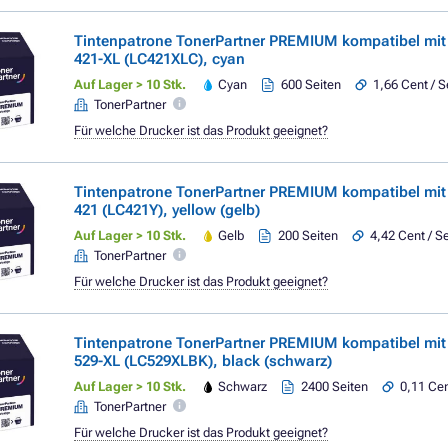
Tintenpatrone TonerPartner PREMIUM kompatibel mi
421-XL (LC421XLC), cyan
Auf Lager > 10 Stk.
Cyan
600 Seiten
1,66 Cent / S
TonerPartner
Für welche Drucker ist das Produkt geeignet?
Tintenpatrone TonerPartner PREMIUM kompatibel mi
421 (LC421Y), yellow (gelb)
Auf Lager > 10 Stk.
Gelb
200 Seiten
4,42 Cent / Se
TonerPartner
Für welche Drucker ist das Produkt geeignet?
Tintenpatrone TonerPartner PREMIUM kompatibel mi
529-XL (LC529XLBK), black (schwarz)
Auf Lager > 10 Stk.
Schwarz
2400 Seiten
0,11 Cen
TonerPartner
Für welche Drucker ist das Produkt geeignet?