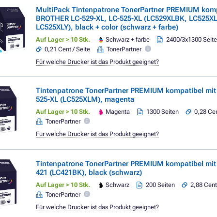
MultiPack Tintenpatrone TonerPartner PREMIUM komp
BROTHER LC-529-XL, LC-525-XL (LC529XLBK, LC525X
LC525XLY), black + color (schwarz + farbe)
Auf Lager > 10 Stk.
Schwarz + farbe
2400/3x1300 Seit
0,21 Cent / Seite
TonerPartner
Für welche Drucker ist das Produkt geeignet?
Tintenpatrone TonerPartner PREMIUM kompatibel mi
525-XL (LC525XLM), magenta
Auf Lager > 10 Stk.
Magenta
1300 Seiten
0,28 Cen
TonerPartner
Für welche Drucker ist das Produkt geeignet?
Tintenpatrone TonerPartner PREMIUM kompatibel mi
421 (LC421BK), black (schwarz)
Auf Lager > 10 Stk.
Schwarz
200 Seiten
2,88 Cent
TonerPartner
Für welche Drucker ist das Produkt geeignet?