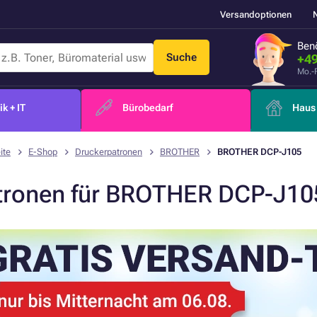
Versandoptionen
Benö
Suche
+49
Mo.-
k + IT
Bürobedarf
Haus 
ite
E-Shop
Druckerpatronen
BROTHER
BROTHER DCP-J105
tronen für BROTHER DCP-J10