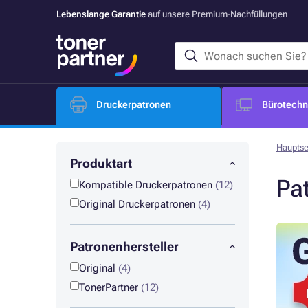
Lebenslange Garantie
auf unsere Premium-Nachfüllungen
Druckerpatronen
Bürotechni
Hauptse
Produktart
Pa
Kompatible Druckerpatronen
(12)
Original Druckerpatronen
(4)
Patronenhersteller
Original
(4)
TonerPartner
(12)