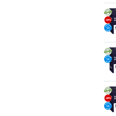
- 22%
- 43%