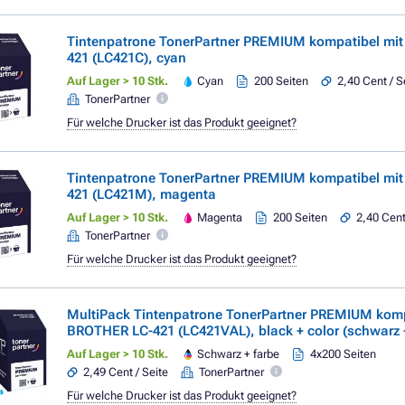
Tintenpatrone TonerPartner PREMIUM kompatibel mi
421 (LC421C), cyan
Auf Lager > 10 Stk.
Cyan
200 Seiten
2,40 Cent / S
TonerPartner
Für welche Drucker ist das Produkt geeignet?
Tintenpatrone TonerPartner PREMIUM kompatibel mi
421 (LC421M), magenta
Auf Lager > 10 Stk.
Magenta
200 Seiten
2,40 Cent
TonerPartner
Für welche Drucker ist das Produkt geeignet?
MultiPack Tintenpatrone TonerPartner PREMIUM komp
BROTHER LC-421 (LC421VAL), black + color (schwarz +
Auf Lager > 10 Stk.
Schwarz + farbe
4x200 Seiten
2,49 Cent / Seite
TonerPartner
Für welche Drucker ist das Produkt geeignet?