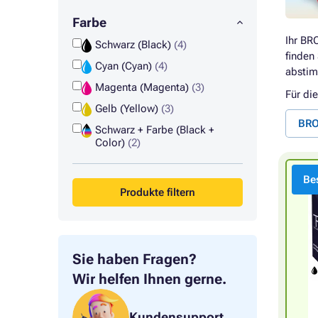
Farbe
Ihr BR
Schwarz (Black)
(4)
finden
Cyan (Cyan)
(4)
absti
Magenta (Magenta)
(3)
Für di
Gelb (Yellow)
(3)
BRO
Schwarz + Farbe (Black +
Color)
(2)
Bes
Produkte filtern
Sie haben Fragen?
Wir helfen Ihnen gerne.
Kundensupport