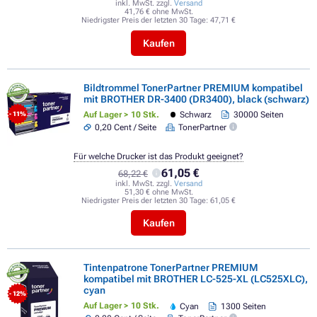
inkl. MwSt. zzgl.
Versand
41,76 € ohne MwSt.
Niedrigster Preis der letzten 30 Tage:
47,71 €
Kaufen
Bildtrommel TonerPartner PREMIUM kompatibel
mit BROTHER DR-3400 (DR3400), black (schwarz)
Auf Lager > 10 Stk.
Schwarz
30000 Seiten
- 11%
0,20 Cent / Seite
TonerPartner
Für welche Drucker ist das Produkt geeignet?
61,05 €
68,22 €
inkl. MwSt. zzgl.
Versand
51,30 € ohne MwSt.
Niedrigster Preis der letzten 30 Tage:
61,05 €
Kaufen
Tintenpatrone TonerPartner PREMIUM
kompatibel mit BROTHER LC-525-XL (LC525XLC),
cyan
- 12%
Auf Lager > 10 Stk.
Cyan
1300 Seiten