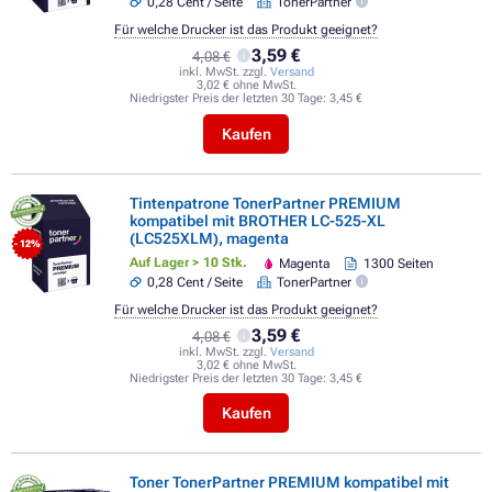
0,28 Cent / Seite
TonerPartner
Für welche Drucker ist das Produkt geeignet?
3,59 €
4,08 €
inkl. MwSt. zzgl.
Versand
3,02 € ohne MwSt.
Niedrigster Preis der letzten 30 Tage:
3,45 €
Kaufen
Tintenpatrone TonerPartner PREMIUM
kompatibel mit BROTHER LC-525-XL
(LC525XLM), magenta
- 12%
Auf Lager > 10 Stk.
Magenta
1300 Seiten
0,28 Cent / Seite
TonerPartner
Für welche Drucker ist das Produkt geeignet?
3,59 €
4,08 €
inkl. MwSt. zzgl.
Versand
3,02 € ohne MwSt.
Niedrigster Preis der letzten 30 Tage:
3,45 €
Kaufen
Toner TonerPartner PREMIUM kompatibel mit