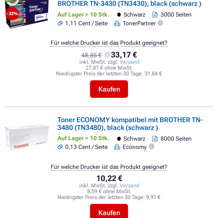
BROTHER TN-3430 (TN3430), black (schwarz )
Auf Lager > 10 Stk.
Schwarz
3000 Seiten
- 32%
1,11 Cent / Seite
TonerPartner
Für welche Drucker ist das Produkt geeignet?
33,17 €
48,85 €
inkl. MwSt. zzgl.
Versand
27,87 € ohne MwSt.
Niedrigster Preis der letzten 30 Tage:
31,84 €
Kaufen
Toner ECONOMY kompatibel mit BROTHER TN-
3480 (TN3480), black (schwarz )
Auf Lager > 10 Stk.
Schwarz
8000 Seiten
0,13 Cent / Seite
Economy
Für welche Drucker ist das Produkt geeignet?
10,22 €
inkl. MwSt. zzgl.
Versand
8,59 € ohne MwSt.
Niedrigster Preis der letzten 30 Tage:
9,97 €
Kaufen