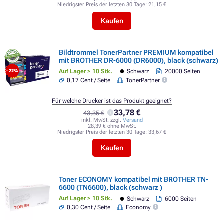
Niedrigster Preis der letzten 30 Tage:
21,15 €
Kaufen
Bildtrommel TonerPartner PREMIUM kompatibel
mit BROTHER DR-6000 (DR6000), black (schwarz)
Auf Lager > 10 Stk.
Schwarz
20000 Seiten
- 22%
0,17 Cent / Seite
TonerPartner
Für welche Drucker ist das Produkt geeignet?
33,78 €
43,35 €
inkl. MwSt. zzgl.
Versand
28,39 € ohne MwSt.
Niedrigster Preis der letzten 30 Tage:
33,67 €
Kaufen
Toner ECONOMY kompatibel mit BROTHER TN-
6600 (TN6600), black (schwarz )
Auf Lager > 10 Stk.
Schwarz
6000 Seiten
0,30 Cent / Seite
Economy