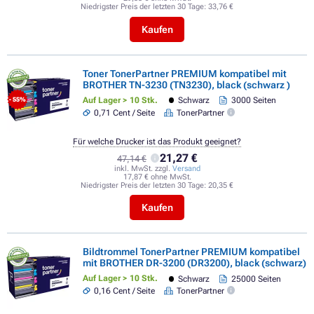
Niedrigster Preis der letzten 30 Tage:
33,76 €
Kaufen
Toner TonerPartner PREMIUM kompatibel mit
BROTHER TN-3230 (TN3230), black (schwarz )
Auf Lager > 10 Stk.
Schwarz
3000 Seiten
- 55%
0,71 Cent / Seite
TonerPartner
Für welche Drucker ist das Produkt geeignet?
21,27 €
47,14 €
inkl. MwSt. zzgl.
Versand
17,87 € ohne MwSt.
Niedrigster Preis der letzten 30 Tage:
20,35 €
Kaufen
Bildtrommel TonerPartner PREMIUM kompatibel
mit BROTHER DR-3200 (DR3200), black (schwarz)
Auf Lager > 10 Stk.
Schwarz
25000 Seiten
0,16 Cent / Seite
TonerPartner