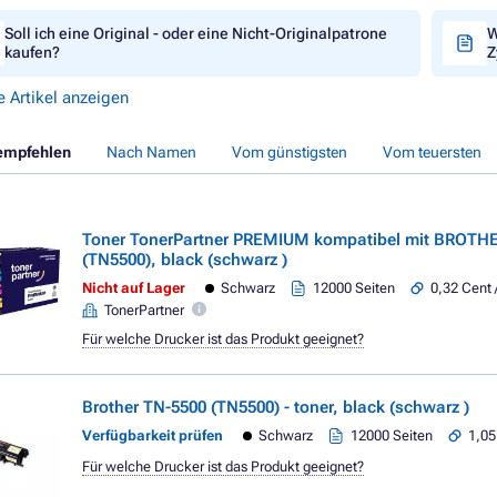
Soll ich eine Original - oder eine Nicht-Originalpatrone
W
kaufen?
Z
e Artikel anzeigen
empfehlen
Nach Namen
Vom günstigsten
Vom teuersten
Toner TonerPartner PREMIUM kompatibel mit BROTH
(TN5500), black (schwarz )
Nicht auf Lager
Schwarz
12000 Seiten
0,32 Cent 
TonerPartner
Für welche Drucker ist das Produkt geeignet?
Brother TN-5500 (TN5500) - toner, black (schwarz )
Verfügbarkeit prüfen
Schwarz
12000 Seiten
1,05
Für welche Drucker ist das Produkt geeignet?