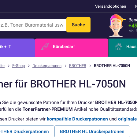
Versandoptionen
Benö
Suche
+49
Mo.-
k + IT
Bürobedarf
Haus 
ite
E-Shop
Druckerpatronen
BROTHER
BROTHER HL-7050N
ner für BROTHER HL-7050N
 Sie die gewünschte Patrone für Ihren Drucker
BROTHER HL-7050
erfüllen die
TonerPartner-PREMIUM
Artikel hohe Qualitätsstandard
esen Drucker bieten wir
kompatible Druckerpatronen
und
original
THER Druckerpatronen
BROTHER HL Druckerpatronen