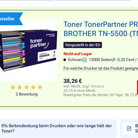
tseller
Toner TonerPartner P
BROTHER TN-5500 (TN5
Hergestellt in der EU
Nicht auf Lager
Schwarz
12000 Seiten
0,32 Cent / 
Für welche Drucker ist das Produkt geeign
38,26 €
inkl. MwSt. zzgl.
Versand
32,15 € ohne MwSt.
2 Bewertung
Niedrigster Preis der letzten 30 Tage:
36,72 €
5% Seitendeckung beim Drucken oder wie lange hält der
B
Toner?
S