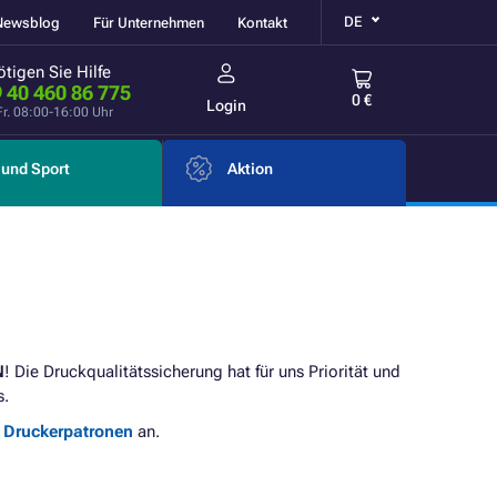
DE
Newsblog
Für Unternehmen
Kontakt
tigen Sie Hilfe
 40 460 86 775
0 €
Login
Fr. 08:00-16:00 Uhr
und Sport
Aktion
N
! Die Druckqualitätssicherung hat für uns Priorität und
s.
e Druckerpatronen
an.