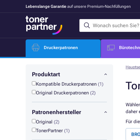
Lebenslange Garantie
auf unsere Premium-Nachfüllungen
Druckerpatronen
Bürotechni
Hauptse
Produktart
To
Kompatible Druckerpatronen
(1)
Original Druckerpatronen
(2)
Wählen
Patronenhersteller
daher 
Für di
Original
(2)
TonerPartner
(1)
BRO