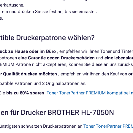
erkartusche.
in und drücken Sie sie fest an, bis sie einrastet.
s.
atible Druckerpatrone wählen?
ruck zu Hause oder im Büro
, empfehlen wir Ihnen Toner und Tint
rpatronen
eine Garantie gegen Druckerschäden
und
eine lebensl
REMIUM Patrone nicht akzeptieren, können Sie diese an uns zurücks
er Qualität drucken möchten
, empfehlen wir Ihnen den Kauf von
or
tible Patronen und 2 Originalpatronen an.
Sie
bis zu 80% sparen
Toner TonerPartner PREMIUM kompatibel m
onen für Drucker BROTHER HL-7050N
günstigsten schwarzen Druckerpatronen an
Toner TonerPartner PRE