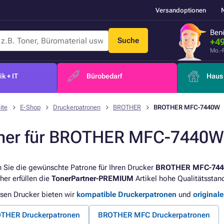
Versandoptionen
Benö
Suche
+49
Mo.-
k + IT
Bürobedarf
Haus 
ite
E-Shop
Druckerpatronen
BROTHER
BROTHER MFC-7440W
ner für BROTHER MFC-7440W
 Sie die gewünschte Patrone für Ihren Drucker
BROTHER MFC-74
her erfüllen die
TonerPartner-PREMIUM
Artikel hohe Qualitätsstan
esen Drucker bieten wir
kompatible Druckerpatronen
und
original
THER Druckerpatronen
BROTHER MFC Druckerpatronen