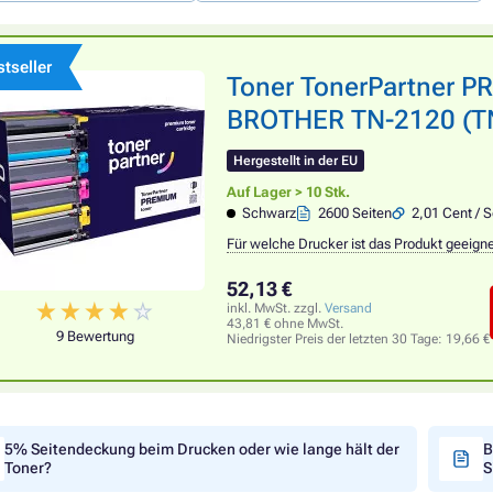
tseller
Toner TonerPartner P
BROTHER TN-2120 (TN2
Hergestellt in der EU
Auf Lager > 10 Stk.
Schwarz
2600 Seiten
2,01 Cent / S
Für welche Drucker ist das Produkt geeign
52,13 €
inkl. MwSt. zzgl.
Versand
43,81 € ohne MwSt.
9 Bewertung
Niedrigster Preis der letzten 30 Tage:
19,66 €
5% Seitendeckung beim Drucken oder wie lange hält der
B
Toner?
S