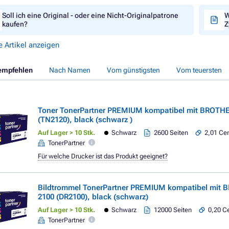
Soll ich eine Original - oder eine Nicht-Originalpatrone
W
kaufen?
Z
e Artikel anzeigen
empfehlen
Nach Namen
Vom günstigsten
Vom teuersten
Toner TonerPartner PREMIUM kompatibel mit BROTH
(TN2120), black (schwarz )
Auf Lager > 10 Stk.
Schwarz
2600 Seiten
2,01 Cen
TonerPartner
Für welche Drucker ist das Produkt geeignet?
Bildtrommel TonerPartner PREMIUM kompatibel mit 
2100 (DR2100), black (schwarz)
Auf Lager > 10 Stk.
Schwarz
12000 Seiten
0,20 Ce
TonerPartner