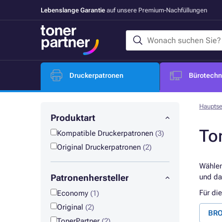
Lebenslange Garantie
auf unsere Premium-Nachfüllungen
Druckerpatronen
Bürotechni
Hauptse
Produktart
To
Kompatible Druckerpatronen
(3)
Original Druckerpatronen
(2)
Wählen
Patronenhersteller
und da
Für di
Economy
(1)
Original
(2)
BRO
TonerPartner
(2)