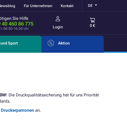
DE
Newsblog
Für Unternehmen
Kontakt
tigen Sie Hilfe
 40 460 86 775
0 €
Login
Fr. 08:00-16:00 Uhr
und Sport
Aktion
40W
! Die Druckqualitätssicherung hat für uns Priorität
dards.
e Druckerpatronen
an.